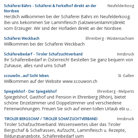
Schäferei Bährs - Schäferei & Ferkelhof direkt an der
Neufelderkoog
Nordsee
Herzlich willkommen bei der Schäferei Bährs im Neufelderkoog.
Bei uns bekommen Sie Lammfleisch (Salzwiesenlamm)direkt
vom Erzeuger. Wir sind der Hofladen direkt an der Nordsee.
Schäferei Weckbach
Ehrenberg - Wüstensachsen
Willkommen bei der Schäferei Weckbach
Schäfereibedarf - Tiroler Schafzuchtverband
Innsbruck
Ihr Schäfereibedarf in Österreich! Bestellen Sie ganz bequem von
Zuhause, alles rund ums Schaf!
scouwôn...auf Sicht leben.
St. Gallen
Willkommen auf der Website www.scouwon.ch
Spiegelshof - Der Spiegelshof
Ehrenberg - Melperts
Spiegelshof, Gasthof und Pension in Ehrenberg (Rhön), bietet
schöne Einzelzimmer und Doppelzimmer und verschiedene
Ferienwohnungen. Freuen Sie sich auf einen tollen Urlaub ebi uns
in einer schönen Region.
TIROLER BERGSCHAF / TIROLER SCHAFZUCHTVERBAND
Innsbruck
Tiroler Schafzuchtverband: Wissenswertes über das Tiroler
Bergschaf & Schafrassen, Aufzucht, Lammfleisch u. Rezepte,
Bildungsangebote, Schäfereibedarf uvm