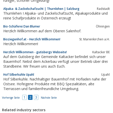
ruhiger, schöner Umgebung!
Alpaka- & Zackelschafzucht | Thurnlehen | Salzburg
Radstadt
Thurnlehen I Alpaka- und Zackelschafzucht, Alpakaprodukte und
reine Schafprodukte in Österreich erzeugt
Bio-Schäferei Dan Blumer
Öhningen
Herzlich Willkommen auf dem Oberen Salenhof.
Bioziegenhof.at - Herzlich Willkommen!
St. Marienkirchen a.H.
Herzlich Willkommen!
Herzlich Willkommen - gutisbergs Webseite!
Kaltacker BE
Auf dem Gutisberg der Gemeinde Kaltacker befindet sich unser
Bauernhof. Nebst dem Ackerbau verfügt unser Betrieb über drei
Standbeine. Wir freuen uns auch Euch.
Hof Silberkuhle Upahl
Upahl
Hof Silberkuhle. Nachhaltiger Bauernhof mit Hofladen nahe der
Ostsee. Hofeigene Produkte mit BBQ Spezialitäten, alte
Tierrassen und familienfreundliche Umgebung.
1
2
3
Vorherige Seite
Nächste Seite
Related industry sectors