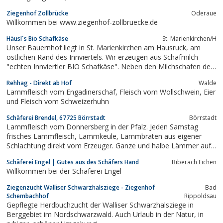
Ziegenhof Zollbrücke
Oderaue
Willkommen bei www.ziegenhof-zollbruecke.de
Häusl´s Bio Schafkäse
St. Marienkirchen/H
Unser Bauernhof liegt in St. Marienkirchen am Hausruck, am
östlichen Rand des Innviertels. Wir erzeugen aus Schafmilch
"echten Innviertler BIO Schafkäse". Neben den Milchschafen der
...
Rehhag - Direkt ab Hof
Walde
Lammfleisch vom Engadinerschaf, Fleisch vom Wollschwein, Eier
und Fleisch vom Schweizerhuhn
Schäferei Brendel, 67725 Börrstadt
Börrstadt
Lammfleisch vom Donnersberg in der Pfalz. Jeden Samstag
frisches Lammfleisch, Lammkeule, Lammbraten aus eigener
Schlachtung direkt vom Erzeuger. Ganze und halbe Lämmer auf
Bestellung und auf Wunsch zerlegt.
Schäferei Engel | Gutes aus des Schäfers Hand
Biberach Eichen
Willkommen bei der Schäferei Engel
Ziegenzucht Walliser Schwarzhalsziege - Ziegenhof
Bad
Schembachhof
Rippoldsau
Gepflegte Herdbuchzucht der Walliser Schwarzhalsziege in
Berggebiet im Nordschwarzwald. Auch Urlaub in der Natur, in