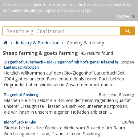
Axxus.eu uses cookies to provide you with the best possible service. If you
continue to the site, you agree to the cookie usage.
×
I agree.
Industry & Production
Country & forestry
Sheep farming & goats farming
45
results found
Ziegenhof Lauterbach – Bio-Ziegenhof mit hofeigener Käserei in
Stolpen
Lauterbach/Stolpen
Herzlich willkommen auf dem Bio-Ziegenhof Lauterbach!Seit
2004 gibt es unseren Familienbetrieb als reinen Pachtbetrieb.
Gegründet haben wir diesen in Zusammenarbeit und mit
Unterstützung von projekt LEBEN e.V., dem Eigentümer der
Ziegenhof Rösberg
Bornheim - Rösberg
Hofstelle. Wir halten heute 110 Milchziegen, deren Milch wir zu
Machen Sie sich selbst ein Bild von der hervorragenden Qualität
verschiedenen...
unserer Erzeugnisse - lassen Sie sich von unseren Kostproben,
die wir Ihnen in unserem eigenen Hofladen anbieten,
überzeugen.Bald können Sie unsere leckeren Ziegenprodukte
Biohof Lecker GbR
Laufen
auch telefonisch bestellen! Wir arbeiten daran.
Biohof Lecker - Ihre Ökokiste direkt vom Bauenhof im Raum
Berchtesgadener Land, Traunstein und Salzburg