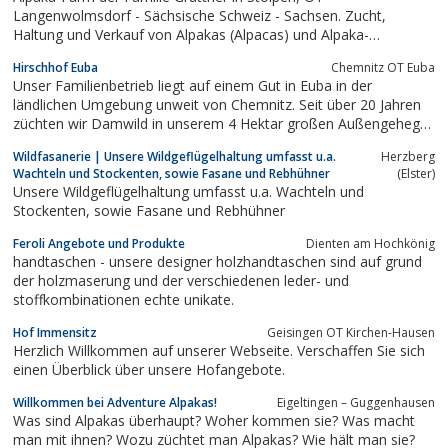
Langenwolmsdorf - Sächsische Schweiz - Sachsen. Zucht,
Haltung und Verkauf von Alpakas (Alpacas) und Alpaka-
Produkten
Hirschhof Euba
Chemnitz OT Euba
Unser Familienbetrieb liegt auf einem Gut in Euba in der
ländlichen Umgebung unweit von Chemnitz. Seit über 20 Jahren
züchten wir Damwild in unserem 4 Hektar großen Außengehege.
Unsere Fleischerei mit ...
Wildfasanerie | Unsere Wildgeflügelhaltung umfasst u.a.
Herzberg
Wachteln und Stockenten, sowie Fasane und Rebhühner
(Elster)
Unsere Wildgeflügelhaltung umfasst u.a. Wachteln und
Stockenten, sowie Fasane und Rebhühner
Feroli Angebote und Produkte
Dienten am Hochkönig
handtaschen - unsere designer holzhandtaschen sind auf grund
der holzmaserung und der verschiedenen leder- und
stoffkombinationen echte unikate.
Hof Immensitz
Geisingen OT Kirchen-Hausen
Herzlich Willkommen auf unserer Webseite. Verschaffen Sie sich
einen Überblick über unsere Hofangebote.
Willkommen bei Adventure Alpakas!
Eigeltingen – Guggenhausen
Was sind Alpakas überhaupt? Woher kommen sie? Was macht
man mit ihnen? Wozu züchtet man Alpakas? Wie hält man sie?