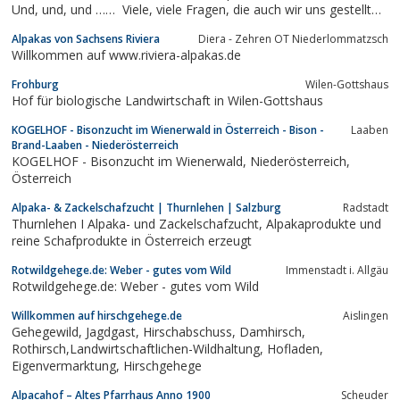
Und, und, und …… Viele, viele Fragen, die auch wir uns gestellt
haben! Damals, im Frühjahr 2004, als das Abenteuer begann! …
Alpakas von Sachsens Riviera
Diera - Zehren OT Niederlommatzsch
Weiterlesen →
Willkommen auf www.riviera-alpakas.de
Frohburg
Wilen-Gottshaus
Hof für biologische Landwirtschaft in Wilen-Gottshaus
KOGELHOF - Bisonzucht im Wienerwald in Österreich - Bison -
Laaben
Brand-Laaben - Niederösterreich
KOGELHOF - Bisonzucht im Wienerwald, Niederösterreich,
Österreich
Alpaka- & Zackelschafzucht | Thurnlehen | Salzburg
Radstadt
Thurnlehen I Alpaka- und Zackelschafzucht, Alpakaprodukte und
reine Schafprodukte in Österreich erzeugt
Rotwildgehege.de: Weber - gutes vom Wild
Immenstadt i. Allgäu
Rotwildgehege.de: Weber - gutes vom Wild
Willkommen auf hirschgehege.de
Aislingen
Gehegewild, Jagdgast, Hirschabschuss, Damhirsch,
Rothirsch,Landwirtschaftlichen-Wildhaltung, Hofladen,
Eigenvermarktung, Hirschgehege
Alpacahof – Altes Pfarrhaus Anno 1900
Scheuder