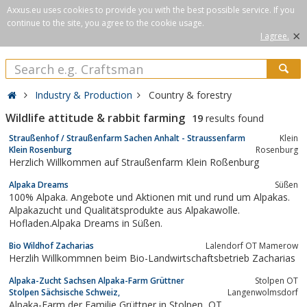
Axxus.eu uses cookies to provide you with the best possible service. If you
continue to the site, you agree to the cookie usage.
×
I agree.
Industry & Production
Country & forestry
Wildlife attitude & rabbit farming
19
results found
Straußenhof / Straußenfarm Sachen Anhalt - Straussenfarm
Klein
Klein Rosenburg
Rosenburg
Herzlich Willkommen auf Straußenfarm Klein Roßenburg
Alpaka Dreams
Süßen
100% Alpaka. Angebote und Aktionen mit und rund um Alpakas.
Alpakazucht und Qualitätsprodukte aus Alpakawolle.
Hofladen.Alpaka Dreams in Süßen.
Bio Wildhof Zacharias
Lalendorf OT Mamerow
Herzlih Willkommnen beim Bio-Landwirtschaftsbetrieb Zacharias
Alpaka-Zucht Sachsen Alpaka-Farm Grüttner
Stolpen OT
Stolpen Sächsische Schweiz,
Langenwolmsdorf
Alpaka-Farm der Familie Grüttner in Stolpen, OT