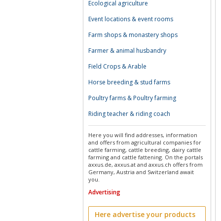
Ecological agriculture
Event locations & event rooms
Farm shops & monastery shops
Farmer & animal husbandry
Field Crops & Arable
Horse breeding & stud farms
Poultry farms & Poultry farming
Riding teacher & riding coach
Here you will find addresses, information
and offers from agricultural companies for
cattle farming, cattle breeding, dairy cattle
farming and cattle fattening. On the portals
axxus.de, axxus.at and axxus.ch offers from
Germany, Austria and Switzerland await
you.
Advertising
Here advertise your products