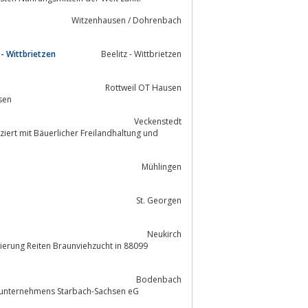
Witzenhausen / Dohrenbach
- Wittbrietzen
Beelitz - Wittbrietzen
Rottweil OT Hausen
sen
Veckenstedt
iert mit Bäuerlicher Freilandhaltung und
Mühlingen
St. Georgen
Neukirch
 Reiten Braunviehzucht in 88099
Bodenbach
te und Chronik des Agrarunternehmens Starbach-Sachsen eG