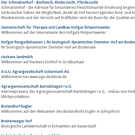
Der Schmalzenhof - Biofleisch, Rinderzucht, Pferdezucht
Schmalzenhof - die Adresse für besonderes FleischGesunde Ernährung beginnt 
Verbraucher haben die Möglichkeit, direkt ab Hof hervorragendes Rind- und Kalbfleisch zu erstehen.Ein ausgedehnter
Weidebetrieb und der Verzicht auf Kraftfutter sind die Basis für die Qualität uns
Gemeinschaft für Therapie und Landbau Hofgut Rimpertsweiler
Willkommen auf der Internetseite des Hofguts Rimpertsweiler
Hofgut Rengoldshausen | Ihr biologisch-dynamischer Demeter-Hof am Bode
Ihr biologisch-dynamischer Demeter-Hof am Bodensee
rieckens landmilch
Willkommen auf Rieckens Eichhof in Großbarkau!
A.G.U. Agrargesellschaft Uckermark AG
Willkommen bei www.agu-dedelow.de
Agrargenossenschaft Bartelshagen I e.G.
Internetpräsenz der Agrargenossenschaft Bartelshagen I e.G. - Anbau von Feldfrüchten, Geflügelhaltung und
Milchproduktion.
Biolandhof Kugler
Willkommen auf den Webseiten des Biolandhofs Kugler in Schopfloch
Breitenweger Hof
Biologische Landwirtschaft in Eichstetten am Kaiserstuhl