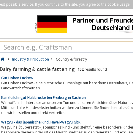
st possible service. If you continue to the site, you agree to the cookie usage.
Industry & Production
Country & forestry
Dairy farming & cattle fattening
152
results found
Gut Hohen Luckow
Gut Hohen Luckow - eine historische Gutsanlage mit barockem Herrenhaus, Gästeturm und einem hochmodernen
Landwirtschaftsbetrieb
Kanzleilehngut Halsbrücke bei Freiberg in Sachsen
Wir hoffen, Ihr Interesse an unserem Tun und unseren Ansichten über Natur, traditionelle Landwirtschaft, natürliche Lebens-
Mittel und alte Handwerkstechniken wecken zu können. Sie finden hier alles über unseren Hof, unsere Ti
die wir herstellen und direkt vertreiben.
Wagyu - das japanische Rind, Havel-Wagyu GbR
Wagyu heißt übersetzt - japanisches Rind - und steht für eine besondere Rinderasse, die ihren Ursprung in Japa
besondere dieser Rinder ist das Fleisch, welches zu den te