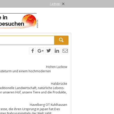
×
I agree.
Hohen Luckow
Halsbrücke
ere und die Produkte,
Havelberg OT Kuhlhausen
n hat.Das
uersten und exklusivsten Nahrungsmitteln der Welt zählt.