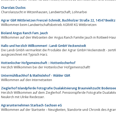
Charolais Duclos
Charolaiszucht in Witzenhausen, Landwirtschaft, Lohnarbei
Agrar GbR Wittbrietzen Frenzel-Schmidt, Buchholzer Straße 22, 14547 Beelitz 
Willkommen beim Landwirtschaftsbetrieb AGRAR KG Wittbrietzen
Bioland Angus Ranch Fam. Jauch
Willkommen auf den Webseiten der Angus Ranch Familie Jauch in Rottweil-Hau
Hallo und herzlich Willkommen! : Landi GmbH Veckenstedt
Die Landi Gmbh vermarktet die Produkte der Agrar GmbH Veckenstedt - zertifiz
ausgezeichnet mit Typisch Harz.
Hottenlocher Hofgemeinschaft :: Hottenlocherhof
Herzlich Willkommen bei der Hottenlocher Hofgemeinschaft!
Untermühlbachhof & Mathislehof - Wälder GbR
Willkommen auf den Internetseiten
Zieglerhof Islandpferde Fotografie Dualakitvierung Braunviehzucht Bodensee
Herzlich Willkommen auf dem Zieglerhof. Pensionspferde Fotografie Dualakitvierung
Neukirch mit Ulrike Riedesser.
Agrarunternehmen Starbach-Sachsen eG
Willkommen auf der Startseite – Neuigkeiten, Standor