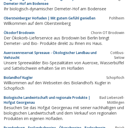
Demeter-Hof am Bodensee
Ihr biologisch-dynamischer Demeter-Hof am Bodensee
Obersteinberger Hofladen | Mit gutem Gefühl genießen
Pohlheim
Willkommen auf dem Obersteinberg
Ökodorf Brodowin
Chorin OT Brodowin
Der Ökokorb-Lieferservice aus Brodowin bei Berlin bringt
Demeter- und Bio- Produkte direkt zu Ihnen ins Haus.
Aueroxenreservat Spreeaue - Ökologischer Landbau und
Cottbus-
Viehzucht
Sielow
Unsere Spreewälder Bio-Spezialitäten von Aueroxe, Wasserbüffel
und Sattelschwein erhalten Sie im Hofladen
Biolandhof Kugler
Schopfloch
Willkommen auf den Webseiten des Biolandhofs Kugler in
Schopfloch
Biologische Landwirtschaft und regionale Produkte |
Bad Liebenzell-
Hofgut Georgenau
Möttlingen
Besuchen Sie das Hofgut Georgenau mit seiner nachhaltigen und
biologischen Landwirtschaft und dem Verkauf von regionalen
Produkten im eigenen Hofladen.
Brandenburg - Freilandschweine - Ökoschweine - Backschwein-
Brück