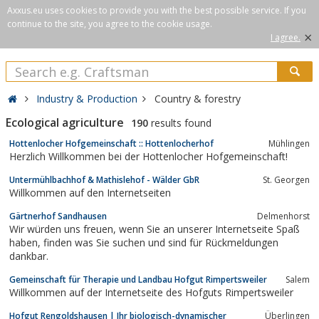
Axxus.eu uses cookies to provide you with the best possible service. If you
continue to the site, you agree to the cookie usage.
×
I agree.
Industry & Production
Country & forestry
Ecological agriculture
190
results found
Hottenlocher Hofgemeinschaft :: Hottenlocherhof
Mühlingen
Herzlich Willkommen bei der Hottenlocher Hofgemeinschaft!
Untermühlbachhof & Mathislehof - Wälder GbR
St. Georgen
Willkommen auf den Internetseiten
Gärtnerhof Sandhausen
Delmenhorst
Wir würden uns freuen, wenn Sie an unserer Internetseite Spaß
haben, finden was Sie suchen und sind für Rückmeldungen
dankbar.
Gemeinschaft für Therapie und Landbau Hofgut Rimpertsweiler
Salem
Willkommen auf der Internetseite des Hofguts Rimpertsweiler
Hofgut Rengoldshausen | Ihr biologisch-dynamischer
Überlingen