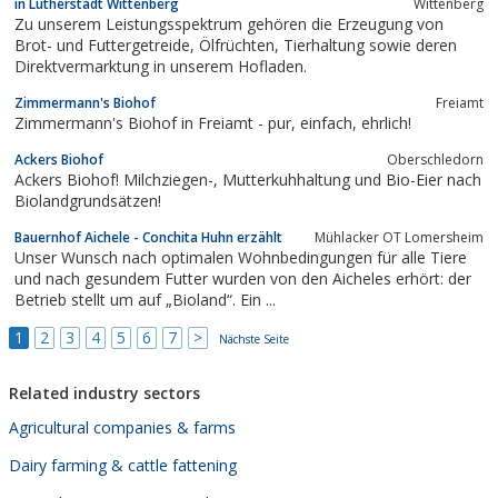
in Lutherstadt Wittenberg
Wittenberg
Zu unserem Leistungsspektrum gehören die Erzeugung von
Brot- und Futtergetreide, Ölfrüchten, Tierhaltung sowie deren
Direktvermarktung in unserem Hofladen.
Zimmermann's Biohof
Freiamt
Zimmermann's Biohof in Freiamt - pur, einfach, ehrlich!
Ackers Biohof
Oberschledorn
Ackers Biohof! Milchziegen-, Mutterkuhhaltung und Bio-Eier nach
Biolandgrundsätzen!
Bauernhof Aichele - Conchita Huhn erzählt
Mühlacker OT Lomersheim
Unser Wunsch nach optimalen Wohnbedingungen für alle Tiere
und nach gesundem Futter wurden von den Aicheles erhört: der
Betrieb stellt um auf „Bioland“. Ein ...
1
2
3
4
5
6
7
>
Nächste Seite
Related industry sectors
Agricultural companies & farms
Dairy farming & cattle fattening