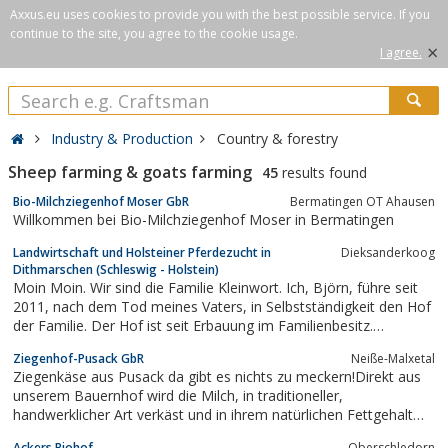
Axxus.eu uses cookies to provide you with the best possible service. If you
continue to the site, you agree to the cookie usage.
×
I agree.
Industry & Production
Country & forestry
Sheep farming & goats farming
45
results found
Bio-Milchziegenhof Moser GbR
Bermatingen OT Ahausen
Willkommen bei Bio-Milchziegenhof Moser in Bermatingen
Landwirtschaft und Holsteiner Pferdezucht in
Dieksanderkoog
Dithmarschen (Schleswig - Holstein)
Moin Moin. Wir sind die Familie Kleinwort. Ich, Björn, führe seit
2011, nach dem Tod meines Vaters, in Selbstständigkeit den Hof
der Familie. Der Hof ist seit Erbauung im Familienbesitz.
Gemeinsam bewirtschaften wir Acker- und Grünland und halten
Ziegenhof-Pusack GbR
Neiße-Malxetal
Holsteiner Zuchtpferde und Schafe. Die Holsteiner Pferdezucht
Ziegenkäse aus Pusack da gibt es nichts zu meckern!Direkt aus
mit dem Stamm 2724...
unserem Bauernhof wird die Milch, in traditioneller,
handwerklicher Art verkäst und in ihrem natürlichen Fettgehalt
belassen. Außerdem gibt es auf unseren Hof nicht nur Ziegen. Es
Ackers Biohof
Oberschledorn