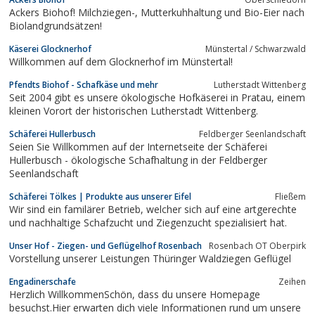
gibt auch Hunde, Katzen, Schweine, Schafe Rinder und Hühner.
Ackers Biohof! Milchziegen-, Mutterkuhhaltung und Bio-Eier nach
Ab sofort können Sie...
Biolandgrundsätzen!
Käserei Glocknerhof
Münstertal / Schwarzwald
Willkommen auf dem Glocknerhof im Münstertal!
Pfendts Biohof - Schafkäse und mehr
Lutherstadt Wittenberg
Seit 2004 gibt es unsere ökologische Hofkäserei in Pratau, einem
kleinen Vorort der historischen Lutherstadt Wittenberg.
Schäferei Hullerbusch
Feldberger Seenlandschaft
Seien Sie Willkommen auf der Internetseite der Schäferei
Hullerbusch - ökologische Schafhaltung in der Feldberger
Seenlandschaft
Schäferei Tölkes | Produkte aus unserer Eifel
Fließem
Wir sind ein familärer Betrieb, welcher sich auf eine artgerechte
und nachhaltige Schafzucht und Ziegenzucht spezialisiert hat.
Unser Hof - Ziegen- und Geflügelhof Rosenbach
Rosenbach OT Oberpirk
Vorstellung unserer Leistungen Thüringer Waldziegen Geflügel
Engadinerschafe
Zeihen
Herzlich WillkommenSchön, dass du unsere Homepage
besuchst.Hier erwarten dich viele Informationen rund um unsere