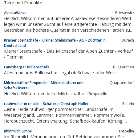
Tiere und Produkte.
AlpakaWiese
Priestewitz
Herzlich Willkommen auf unserer Alpakawiese!Besonderen Wert
legen wir in unserer Zucht auf eine artgerechte Haltung mit dem
Bestreben die höchste Qualität in den verschiedenen Farben zu
erreichen.
Krainer Steinschafe - Krainer Steinschafe - AG - Züchter in
Durach
Deutschland
Krainer Steinschafe - Das Milchschaf der Alpen Züchter - Verkauf
- Termine
Landsberger Brillenschafe
Burgkirchen
Alles rund ums Brillenschaf - egal ob Schwarz oder Weiss
Milchschafhof Pimpinelle - Milchschäferei und
Quappendorf
Schafskäserei
Herzlich Willkommen beim Milchschafhof Pimpinelle
rauhwoller in rinteln - Schäferei Christoph Höller
Rinteln
...eine Herde rauhwolliger pommerscher Landschafe im
Weserbergland, Lämmer, Pommernlämmer, Pommernwolle,
Herdbuchzucht, Extensivhaltung, Schafbock kaufen, Körung,
Rauhwoller, Pommernschafe
Rhinmilch GmbH
Fehrbellin
Im Rhinmilch-Verbund arbeiten fünf Betriebe zusammen. Sie