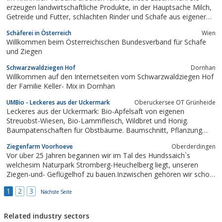
erzeugen landwirtschaftliche Produkte, in der Hauptsache Milch,
Getreide und Futter, schlachten Rinder und Schafe aus eigener
Produktion und in Lohn und erzeugen aus Biogas Elektroenergie
Schäferei in Österreich
Wien
und Wärme.Die Unternehmen sind ökonomisch und juristisch
Willkommen beim Österreichischen Bundesverband für Schafe
selbstständig, stimmen...
und Ziegen
Schwarzwaldziegen Hof
Dornhan
Willkommen auf den Internetseiten vom Schwarzwaldziegen Hof
der Familie Keller- Mix in Dornhan
UMBio - Leckeres aus der Uckermark
Oberuckersee OT Grünheide
Leckeres aus der Uckermark: Bio-Apfelsaft von eigenen
Streuobst-Wiesen, Bio-Lammfleisch, Wildbret und Honig.
Baumpatenschaften für Obstbäume. Baumschnitt, Pflanzung
und Pflege von Obstbäumen.
Ziegenfarm Voorhoeve
Oberderdingen
Vor über 25 Jahren begannen wir im Tal des Hundssaich`s
welchesim Naturpark Stromberg-Heuchelberg liegt, unseren
Ziegen-und- Geflügelhof zu bauen.Inzwischen gehören wir schon
seit 1991 dem Biolandverband anund betreiben unseren Betrieb
1
2
3
nach Biologischen Richtlinien.
Nächste Seite
Related industry sectors