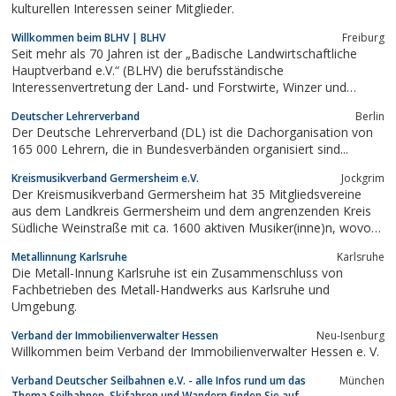
kulturellen Interessen seiner Mitglieder.
Willkommen beim BLHV | BLHV
Freiburg
Seit mehr als 70 Jahren ist der „Badische Landwirtschaftliche
Hauptverband e.V.“ (BLHV) die berufsständische
Interessenvertretung der Land- und Forstwirte, Winzer und
Obstbauern in Südbaden. Unser Hauptanliegen ist es, die
Deutscher Lehrerverband
Berlin
Interessen unserer Mitglieder zu bündeln und erfolgreich
Der Deutsche Lehrerverband (DL) ist die Dachorganisation von
gegenüber Politik, Verwaltung, Verbänden und...
165 000 Lehrern, die in Bundesverbänden organisiert sind...
Kreismusikverband Germersheim e.V.
Jockgrim
Der Kreismusikverband Germersheim hat 35 Mitgliedsvereine
aus dem Landkreis Germersheim und dem angrenzenden Kreis
Südliche Weinstraße mit ca. 1600 aktiven Musiker(inne)n, wovon
ca. 38% unter 18 Jahren sind.
Metallinnung Karlsruhe
Karlsruhe
Die Metall-Innung Karlsruhe ist ein Zusammenschluss von
Fachbetrieben des Metall-Handwerks aus Karlsruhe und
Umgebung.
Verband der Immobilienverwalter Hessen
Neu-Isenburg
Willkommen beim Verband der Immobilienverwalter Hessen e. V.
Verband Deutscher Seilbahnen e.V. - alle Infos rund um das
München
Thema Seilbahnen, Skifahren und Wandern finden Sie auf