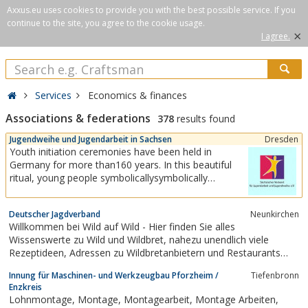
Axxus.eu uses cookies to provide you with the best possible service. If you
continue to the site, you agree to the cookie usage.
×
I agree.
Services
Economics & finances
Associations & federations
378
results found
Jugendweihe und Jugendarbeit in Sachsen
Dresden
Youth initiation ceremonies have been held in
Germany for more than160 years. In this beautiful
ritual, young people symbolicallysymbolically
celebrate the transition from childhoodto adulthood.
Since 1990, we have been promoting youth welfare
Deutscher Jagdverband
Neunkirchen
and youth initiation ceremonies, thus maintaining a
Willkommen bei Wild auf Wild - Hier finden Sie alles
tradition that will soon be 170...
Wissenswerte zu Wild und Wildbret, nahezu unendlich viele
Rezeptideen, Adressen zu Wildbretanbietern und Restaurants
sowie Hintergrundinfos zur Arbeit der Jäger.
Innung für Maschinen- und Werkzeugbau Pforzheim /
Tiefenbronn
Enzkreis
Lohnmontage, Montage, Montagearbeit, Montage Arbeiten,