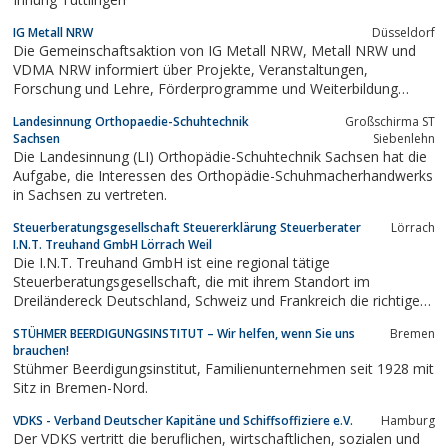
IG Metall NRW
Düsseldorf
Die Gemeinschaftsaktion von IG Metall NRW, Metall NRW und
VDMA NRW informiert über Projekte, Veranstaltungen,
Forschung und Lehre, Förderprogramme und Weiterbildung
sowie Anwendungsfelder für die Maschinenbau-Branche.
Landesinnung Orthopaedie-Schuhtechnik
Großschirma ST
Sachsen
Siebenlehn
Die Landesinnung (LI) Orthopädie-Schuhtechnik Sachsen hat die
Aufgabe, die Interessen des Orthopädie-Schuhmacherhandwerks
in Sachsen zu vertreten.
Steuerberatungsgesellschaft Steuererklärung Steuerberater
Lörrach
I.N.T. Treuhand GmbH Lörrach Weil
Die I.N.T. Treuhand GmbH ist eine regional tätige
Steuerberatungsgesellschaft, die mit ihrem Standort im
Dreiländereck Deutschland, Schweiz und Frankreich die richtigen
Antworten auf alle Fragen – inländisch und grenzüberschreitend
STÜHMER BEERDIGUNGSINSTITUT – Wir helfen, wenn Sie uns
Bremen
– bietet. Zur Verwirklichung einer umfassenden Beratung
brauchen!
arbeiten unsere über zwanzig...
Stühmer Beerdigungsinstitut, Familienunternehmen seit 1928 mit
Sitz in Bremen-Nord.
VDKS - Verband Deutscher Kapitäne und Schiffsoffiziere e.V.
Hamburg
Der VDKS vertritt die beruflichen, wirtschaftlichen, sozialen und