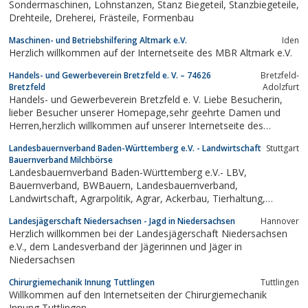
Sondermaschinen, Lohnstanzen, Stanz Biegeteil, Stanzbiegeteile,
Drehteile, Dreherei, Frästeile, Formenbau
Maschinen- und Betriebshilfering Altmark e.V.
Iden
Herzlich willkommen auf der Internetseite des MBR Altmark e.V.
Handels- und Gewerbeverein Bretzfeld e. V. – 74626
Bretzfeld-
Bretzfeld
Adolzfurt
Handels- und Gewerbeverein Bretzfeld e. V. Liebe Besucherin,
lieber Besucher unserer Homepage,sehr geehrte Damen und
Herren,herzlich willkommen auf unserer Internetseite des
Handels- und Gewerbeverein Bretzfeld.„Wein und Natur – pur“,
Landesbauernverband Baden-Württemberg e.V. - Landwirtschaft
Stuttgart
herzliche Gastfreundschaft und noch vieles mehr können Sie in
Bauernverband Milchbörse
der Großgemeinde...
Landesbauernverband Baden-Württemberg e.V.- LBV,
Bauernverband, BWBauern, Landesbauernverband,
Landwirtschaft, Agrarpolitik, Agrar, Ackerbau, Tierhaltung,
Sonderkulturen
Landesjägerschaft Niedersachsen - Jagd in Niedersachsen
Hannover
Herzlich willkommen bei der Landesjägerschaft Niedersachsen
e.V., dem Landesverband der Jägerinnen und Jäger in
Niedersachsen
Chirurgiemechanik Innung Tuttlingen
Tuttlingen
Willkommen auf den Internetseiten der Chirurgiemechanik
Innung Tuttlingen