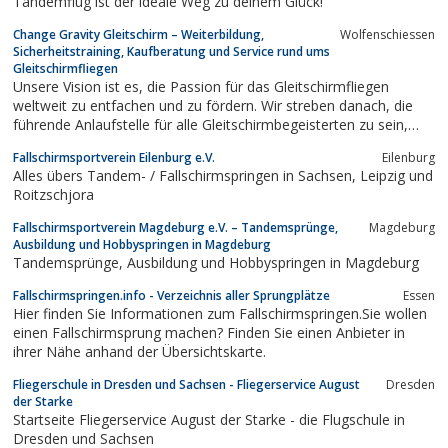
Tandemflug ist der ideale Weg zu deinem Glück!
Change Gravity Gleitschirm – Weiterbildung,
Wolfenschiessen
Sicherheitstraining, Kaufberatung und Service rund ums
Gleitschirmfliegen
Unsere Vision ist es, die Passion für das Gleitschirmfliegen
weltweit zu entfachen und zu fördern. Wir streben danach, die
führende Anlaufstelle für alle Gleitschirmbegeisterten zu sein,
indem wir innovative ...
Fallschirmsportverein Eilenburg e.V.
Eilenburg
Alles übers Tandem- / Fallschirmspringen in Sachsen, Leipzig und
Roitzschjora
Fallschirmsportverein Magdeburg e.V. – Tandemsprünge,
Magdeburg
Ausbildung und Hobbyspringen in Magdeburg
Tandemsprünge, Ausbildung und Hobbyspringen in Magdeburg
Fallschirmspringen.info - Verzeichnis aller Sprungplätze
Essen
Hier finden Sie Informationen zum Fallschirmspringen.Sie wollen
einen Fallschirmsprung machen? Finden Sie einen Anbieter in
ihrer Nähe anhand der Übersichtskarte.
Fliegerschule in Dresden und Sachsen - Fliegerservice August
Dresden
der Starke
Startseite Fliegerservice August der Starke - die Flugschule in
Dresden und Sachsen