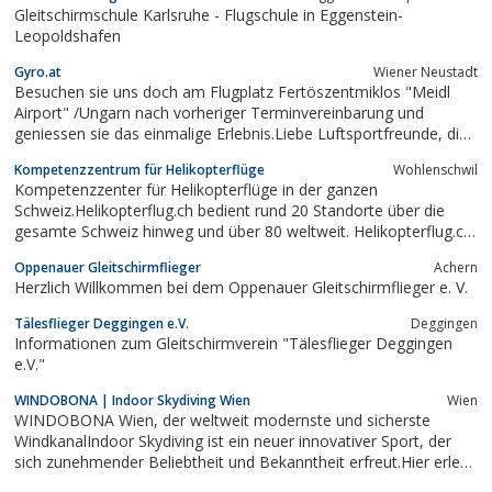
Gleitschirmschule Karlsruhe - Flugschule in Eggenstein-
Leopoldshafen
Gyro.at
Wiener Neustadt
Besuchen sie uns doch am Flugplatz Fertöszentmiklos "Meidl
Airport" /Ungarn nach vorheriger Terminvereinbarung und
geniessen sie das einmalige Erlebnis.Liebe Luftsportfreunde, die
völlig neue Generation von Fluggeräten ( Tragschrauber,
Kompetenzzentrum für Helikopterflüge
Wohlenschwil
Gyrocopter, Autogiro oder Gyroplane ), die auf den Markt
Kompetenzzenter für Helikopterflüge in der ganzen
gekommen sind, bringt...
Schweiz.Helikopterflug.ch bedient rund 20 Standorte über die
gesamte Schweiz hinweg und über 80 weltweit. Helikopterflug.ch
hat Zugriff auf unzählige Helikopter und Helikoptertypen für die
Oppenauer Gleitschirmflieger
Achern
individuellsten Wünsche der Kunden.
Herzlich Willkommen bei dem Oppenauer Gleitschirmflieger e. V.
Tälesflieger Deggingen e.V.
Deggingen
Informationen zum Gleitschirmverein "Tälesflieger Deggingen
e.V."
WINDOBONA | Indoor Skydiving Wien
Wien
WINDOBONA Wien, der weltweit modernste und sicherste
WindkanalIndoor Skydiving ist ein neuer innovativer Sport, der
sich zunehmender Beliebtheit und Bekanntheit erfreut.Hier erlebt
man in einem gläsernen Flugkanal den freien Fall mit