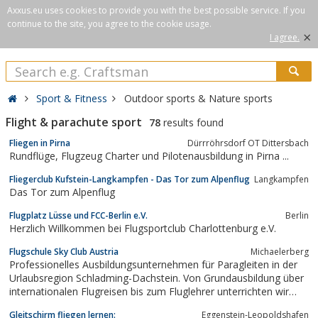
Axxus.eu uses cookies to provide you with the best possible service. If you
continue to the site, you agree to the cookie usage.
×
I agree.
Sport & Fitness
Outdoor sports & Nature sports
Flight & parachute sport
78
results found
Fliegen in Pirna
Dürrröhrsdorf OT Dittersbach
Rundflüge, Flugzeug Charter und Pilotenausbildung in Pirna ...
Fliegerclub Kufstein-Langkampfen - Das Tor zum Alpenflug
Langkampfen
Das Tor zum Alpenflug
Flugplatz Lüsse und FCC-Berlin e.V.
Berlin
Herzlich Willkommen bei Flugsportclub Charlottenburg e.V.
Flugschule Sky Club Austria
Michaelerberg
Professionelles Ausbildungsunternehmen für Paragleiten in der
Urlaubsregion Schladming-Dachstein. Von Grundausbildung über
internationalen Flugreisen bis zum Fluglehrer unterrichten wir
alles rund ums Gleitschirmfliegen.
Gleitschirm fliegen lernen:
Eggenstein-Leopoldshafen