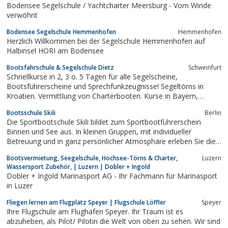
Bodensee Segelschule / Yachtcharter Meersburg - Vom Winde
Führerschein für See,...
verwöhnt
Bodensee Segelschule Hemmenhofen
Hemmenhofen
Herzlich Willkommen bei der Segelschule Hemmenhofen auf
Halbinsel HÖRI am Bodensee
Bootsfahrschule & Segelschule Dietz
Schweinfurt
Schnellkurse in 2, 3 o. 5 Tagen für alle Segelscheine,
Bootsführerscheine und Sprechfunkzeugnisse! Segeltörns in
Kroatien. Vermittlung von Charterbooten. Kurse in Bayern,
Hessen und Baden-Württemberg. Jederzeit Kursbeginn möglich
Bootsschule Skili
Berlin
Die Sportbootschule Skili bildet zum Sportbootführerschein
Binnen und See aus. In kleinen Gruppen, mit individueller
Betreuung und in ganz persönlicher Atmosphäre erleben Sie die
etwas andere Führerschein-Ausbildung. Alle Kurse gleich online
Bootsvermietung, Seegelschule, Hochsee-Törns & Charter,
Luzern
buchbar.
Wassersport Zubehör, | Luzern | Dobler + Ingold
Dobler + Ingold Marinasport AG - Ihr Fachmann für Marinasport
in Luzer
Fliegen lernen am Flugplatz Speyer | Flugschule Löffler
Speyer
Ihre Flugschule am Flughafen Speyer. Ihr Traum ist es
abzuheben, als Pilot/ Pilotin die Welt von oben zu sehen. Wir sind