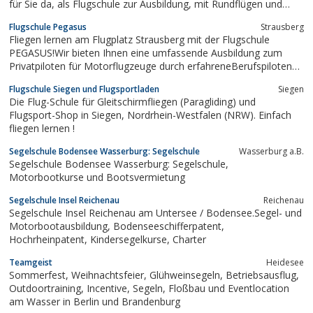
für Sie da, als Flugschule zur Ausbildung, mit Rundflügen und
vielen weiteren Angeboten.
Flugschule Pegasus
Strausberg
Fliegen lernen am Flugplatz Strausberg mit der Flugschule
PEGASUS!Wir bieten Ihnen eine umfassende Ausbildung zum
Privatpiloten für Motorflugzeuge durch erfahreneBerufspiloten
zu einem fairen Preis. Qualität und Sicherheit stehen bei uns an
Flugschule Siegen und Flugsportladen
Siegen
erster Stelle. UnsereFlugschule befindet sich unmittelbar vor den
Die Flug-Schule für Gleitschirmfliegen (Paragliding) und
Toren Berlins...
Flugsport-Shop in Siegen, Nordrhein-Westfalen (NRW). Einfach
fliegen lernen !
Segelschule Bodensee Wasserburg: Segelschule
Wasserburg a.B.
Segelschule Bodensee Wasserburg: Segelschule,
Motorbootkurse und Bootsvermietung
Segelschule Insel Reichenau
Reichenau
Segelschule Insel Reichenau am Untersee / Bodensee.Segel- und
Motorbootausbildung, Bodenseeschifferpatent,
Hochrheinpatent, Kindersegelkurse, Charter
Teamgeist
Heidesee
Sommerfest, Weihnachtsfeier, Glühweinsegeln, Betriebsausflug,
Outdoortraining, Incentive, Segeln, Floßbau und Eventlocation
am Wasser in Berlin und Brandenburg