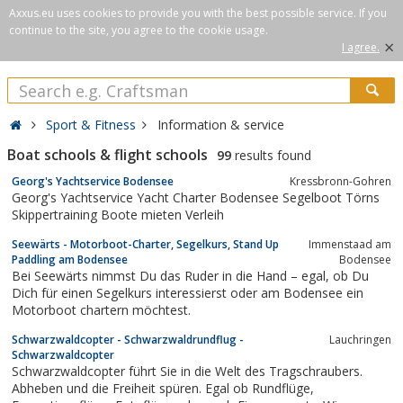
Axxus.eu uses cookies to provide you with the best possible service. If you
continue to the site, you agree to the cookie usage.
×
I agree.
Sport & Fitness
Information & service
Boat schools & flight schools
99
results found
Georg's Yachtservice Bodensee
Kressbronn-Gohren
Georg's Yachtservice Yacht Charter Bodensee Segelboot Törns
Skippertraining Boote mieten Verleih
Seewärts - Motorboot-Charter, Segelkurs, Stand Up
Immenstaad am
Paddling am Bodensee
Bodensee
Bei Seewärts nimmst Du das Ruder in die Hand – egal, ob Du
Dich für einen Segelkurs interessierst oder am Bodensee ein
Motorboot chartern möchtest.
Schwarzwaldcopter - Schwarzwaldrundflug -
Lauchringen
Schwarzwaldcopter
Schwarzwaldcopter führt Sie in die Welt des Tragschraubers.
Abheben und die Freiheit spüren. Egal ob Rundflüge,