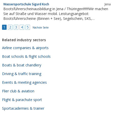
Wassersportschule Sigurd Koch
Jena
Bootsführerscheinausbildung in Jena / Thüringen!!!!!!!Wir machen
Sie auf Straße und Wasser mobil. Leistungsangebot:
Bootsführerscheine (Binnen + See), Segelschein, SKS,
Funkzeugnisse (UBI, SRC). Schauen Sie doch einfach mal vorbei
1
2
3
4
5
oder besuchen Sie uns auf unserer Homepage! Wir freuen uns
Nächste Seite
auf Ihren Besuch. Für Fragen und...
Related industry sectors
Airline companies & airports
Boat schools & flight schools
Boats & boat chandlery
Driving & traffic training
Events & meeting agencies
Flier club & aviation
Flight & parachute sport
Sportacademies & trainer