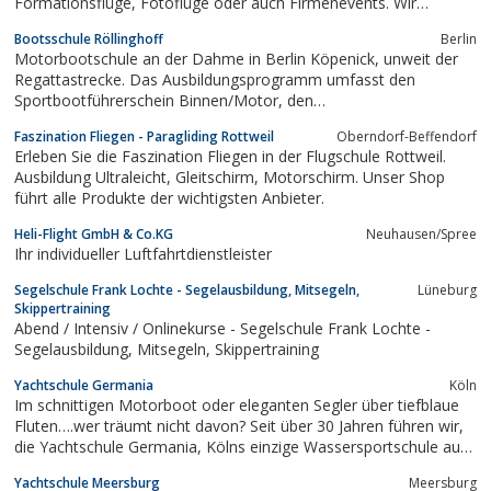
Formationsflüge, Fotoflüge oder auch Firmenevents. Wir
machen Ihnen ein individuelles Angebot, speziell für Sie
Bootsschule Röllinghoff
Berlin
zugeschnitten.
Motorbootschule an der Dahme in Berlin Köpenick, unweit der
Regattastrecke. Das Ausbildungsprogramm umfasst den
Sportbootführerschein Binnen/Motor, den
Sportbootführerschein See sowie Skippertraining auf
Faszination Fliegen - Paragliding Rottweil
Oberndorf-Beffendorf
Charteryachten.
Erleben Sie die Faszination Fliegen in der Flugschule Rottweil.
Ausbildung Ultraleicht, Gleitschirm, Motorschirm. Unser Shop
führt alle Produkte der wichtigsten Anbieter.
Heli-Flight GmbH & Co.KG
Neuhausen/Spree
Ihr individueller Luftfahrtdienstleister
Segelschule Frank Lochte - Segelausbildung, Mitsegeln,
Lüneburg
Skippertraining
Abend / Intensiv / Onlinekurse - Segelschule Frank Lochte -
Segelausbildung, Mitsegeln, Skippertraining
Yachtschule Germania
Köln
Im schnittigen Motorboot oder eleganten Segler über tiefblaue
Fluten….wer träumt nicht davon? Seit über 30 Jahren führen wir,
die Yachtschule Germania, Kölns einzige Wassersportschule auf
dem Rhein, Ausbildungen und Lehrgänge für Segler und
Yachtschule Meersburg
Meersburg
Motorbootfahrer (Binnen und Küste), Amtl. Sportboot-