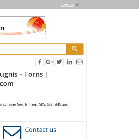
×
I agree.
gnis - Törns |
.com
scheine See, Binnen, SKS, SSS, SHS und
Contact us