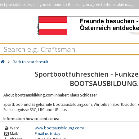
st possible service. If you continue to the site, you agree to the cookie usage.
Back to searchresult
Sportbootführeschien - Funkzeu
BOOTSAUSBILDUNG
About bootsausbildung.com Inhaber: Klaus Schlösser
Sportboot- und Segelschule bootsausbildung.com. Wir bilden Sportbootführer
Funkzeugnisse SRC, LRC und UBI aus.
Information how to contact us:
Web:
www.bootsausbildung.com/
Mail:
Email us today