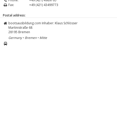
Phone:
+49 (421) 4989795
Fax:
+49 (421) 43499773
Postal address:
bootsausbildung.com Inhaber: Klaus Schlösser
Martinistraße 68
28195
Bremen
Germany • Bremen • Mitte