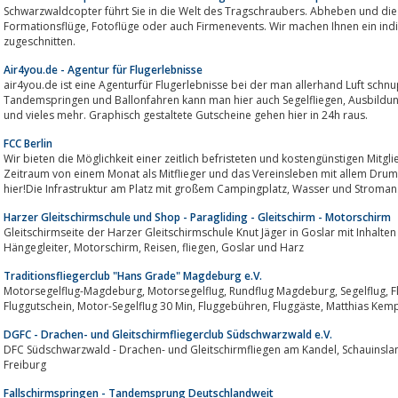
Schwarzwaldcopter führt Sie in die Welt des Tragschraubers. Abheben und die 
Formationsflüge, Fotoflüge oder auch Firmenevents. Wir machen Ihnen ein individuelles Angebot, speziell für Sie
zugeschnitten.
Air4you.de - Agentur für Flugerlebnisse
air4you.de ist eine Agenturfür Flugerlebnisse bei der man allerhand Luft sch
Tandemspringen und Ballonfahren kann man hier auch Segelfliegen, Ausbildungen machen, Trike fliegen, Helikopterfliegen
und vieles mehr. Graphisch gestaltete Gutscheine gehen hier in 24h raus.
FCC Berlin
Wir bieten die Möglichkeit einer zeitlich befristeten und kostengünstigen Mitgl
Zeitraum von einem Monat als Mitflieger und das Vereinsleben mit allem Dru
hier!Die Infrastruktur am Platz mit großem Campingplatz,
Harzer Gleitschirmschule und Shop - Paragliding - Gleitschirm - Motorschirm
Gleitschirmseite der Harzer Gleitschirmschule Knut Jäger in Goslar mit Inhalten über Gleitschirm
Hängegleiter, Motorschirm, Reisen, fliegen, Goslar und Harz
Traditionsfliegerclub "Hans Grade" Magdeburg e.V.
Motorsegelflug-Magdeburg, Motorsegelflug, Rundflug Magdeburg, Segelflug, Flugplatz Magdeburg, Mitflugangebote,
Fluggutschein, Motor-Segelflug 30 Min, Fluggebühren, Fluggäste, Matthia
DGFC - Drachen- und Gleitschirmfliegerclub Südschwarzwald e.V.
DFC Südschwarzwald - Drachen- und Gleitschirmfliegen am Kandel, Schauinsland und tuniberg im Südschwarzwald rund um
Freiburg
Fallschirmspringen - Tandemsprung Deutschlandweit