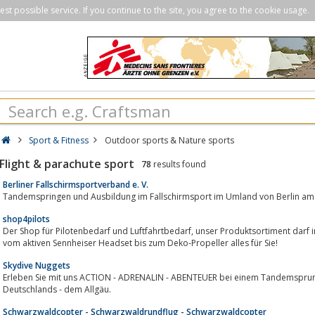
st possible service. If you continue to the site, you agree to the cookie usage.
Sport & Fitness
Outdoor sports & Nature sports
Flight & parachute sport
78
results found
Berliner Fallschirmsportverband e. V.
Tandemspringen und Ausbildung im Fallschirmsport im Umland von Berlin am
shop4pilots
Der Shop für Pilotenbedarf und Luftfahrtbedarf, unser Produktsortiment darf in keinem Pilotenkoffer fehlen. Bei uns gibt es
vom aktiven Sennheiser Headset bis zum Deko-Propeller alles für Sie!
Skydive Nuggets
Erleben Sie mit uns ACTION - ADRENALIN - ABENTEUER bei einem Tandemsprun
Deutschlands - dem Allgäu.
Schwarzwaldcopter - Schwarzwaldrundflug - Schwarzwaldcopter