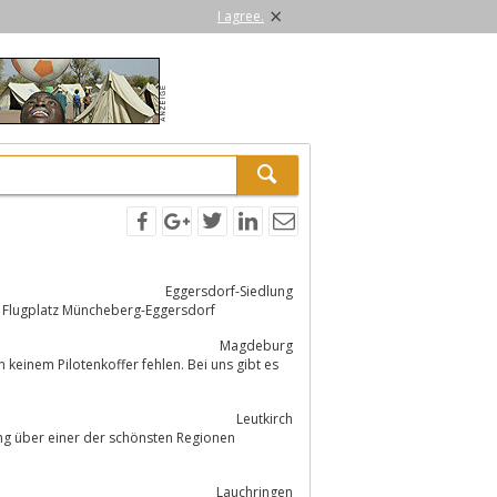
×
I agree.
Eggersdorf-Siedlung
 Flugplatz Müncheberg-Eggersdorf
Magdeburg
Leutkirch
g über einer der schönsten Regionen
Lauchringen