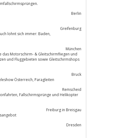
mfallschirmsprüngen.
Berlin
Greifenburg
esuch lohnt sich immer: Baden,
München
e das Motorschirm- & Gleitschirmfliegen und
Bruck
Gleitschirm Tandemflug Salzburgerland, Gleitschirmfliegen Zell am See, Freestyleshow Österreich, Paragleiten
Remscheid
lonfahrten, Fallschirmsprünge und Helikopter
Freiburg in Breisgau
ildungsangebot
Dresden