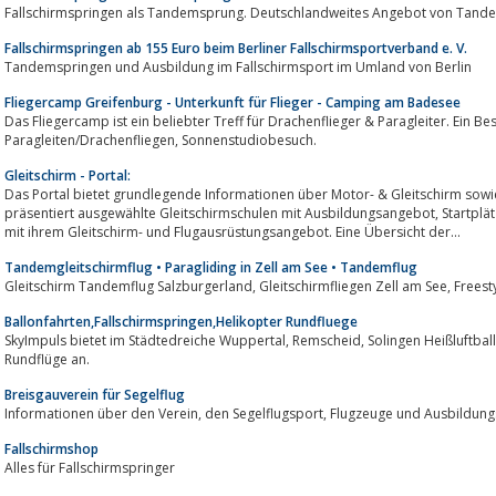
Fallschirmspringen als Tandemsprung. Deutschlandweites Angebot von Tande
Fallschirmspringen ab 155 Euro beim Berliner Fallschirmsportverband e. V.
Tandemspringen und Ausbildung im Fallschirmsport im Umland von Berlin
Fliegercamp Greifenburg - Unterkunft für Flieger - Camping am Badesee
Das Fliegercamp ist ein beliebter Treff für Drachenflieger & Paragleiter. Ein B
Paragleiten/Drachenfliegen, Sonnenstudiobesuch.
Gleitschirm - Portal:
Das Portal bietet grundlegende Informationen über Motor- & Gleitschirm sowi
präsentiert ausgewählte Gleitschirmschulen mit Ausbildungsangebot, Startplätzen und Fluggebieten sowie Gleitschirmshops
mit ihrem Gleitschirm- und Flugausrüstungsangebot. Eine Übersicht der...
Tandemgleitschirmflug • Paragliding in Zell am See • Tandemflug
Ballonfahrten,Fallschirmspringen,Helikopter Rundfluege
SkyImpuls bietet im Städtedreiche Wuppertal, Remscheid, Solingen Heißluftbal
Rundflüge an.
Breisgauverein für Segelflug
Informationen über den Verein, den Segelflugsport, Flugzeuge und Ausb
Fallschirmshop
Alles für Fallschirmspringer