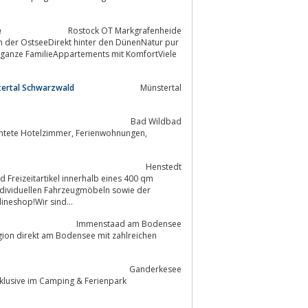
e
Rostock OT Markgrafenheide
e ganze FamilieAppartements mit KomfortViele
tertal Schwarzwald
Münstertal
Bad Wildbad
immer, Ferienwohnungen,
Henstedt
 Freizeitartikel innerhalb eines 400 qm
ndividuellen Fahrzeugmöbeln sowie der
neshop!Wir sind...
Immenstaad am Bodensee
egion direkt am Bodensee mit zahlreichen
Ganderkesee