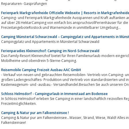
Reparaturen- Gasprüfungen
Ferienpark Markgrafenheide Offizielle Webseite | Resorts in Markgrafenheid
Camping- und Ferienpark Markgrafenheide Ausspannen und Kraft auftanken an der OstseeDirekt hinter den DünenNatur pur
auf über 28 HektarCamping von einfach bis anspruchsvollFerienhäuser für di
FreizeitangeboteRostock und Warnemünde in unmittelbarer Umgebung...
Camping Münstertal Schwarzwald – Campingplatz und Appartements in Müns
Campingplatz und Appartements in Münstertal Schwarzwald
Ferienparadies Kleinenzhof: Camping im Nord-Schwarzwald
Das Family-Resort Kleinenzhof bietet für Ihren Familienurlaub modern eingerichtete Hotelz
Mobilheime und obendrein 5-Sterne-Camping.
Reisemobile Camping Freizeit Ausbau AAC GmbH
- Verkauf von neuen und gebrauchten Reisemobilen- Vertrieb von Camping- und
großen Ladengeschäftes- Produktion und Vertrieb von standardisierten und i
Kastenwagenum- und -ausbau.- Versandhandel.Besuchen Sie auch unseren Onli
Schloss Helmsdorf - Campingurlaub in Immenstaad am Bodensee
In Schloss Helmsdorf erleben Sie Camping in einer landschaftlich reizvollen R
Freizeitmöglichkeiten.
Camping & Natur pur am Falkensteinsee !
Camping & Natur pur am Falkensteinsee...Wasser, Strand, Wiese, Wald! Alles inklusive im Camping & Ferienpark
Falkensteinsee!