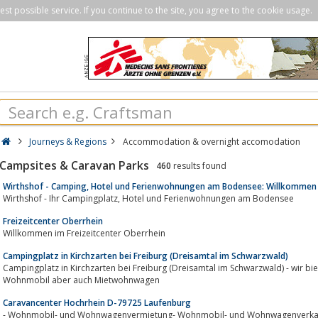
st possible service. If you continue to the site, you agree to the cookie usage.
Journeys & Regions
Accommodation & overnight accomodation
Campsites & Caravan Parks
460
results found
Wirthshof - Camping, Hotel und Ferienwohnungen am Bodensee: Willkommen
Wirthshof - Ihr Campingplatz, Hotel und Ferienwohnungen am Bodensee
Freizeitcenter Oberrhein
Willkommen im Freizeitcenter Oberrhein
Campingplatz in Kirchzarten bei Freiburg (Dreisamtal im Schwarzwald)
Campingplatz in Kirchzarten bei Freiburg (Dreisamtal im Schwarzwald) - wir bieten Zeltplätze, Stellp
Wohnmobil aber auch Mietwohnwagen
Caravancenter Hochrhein D-79725 Laufenburg
- Wohnmobil- und Wohnwagenvermietung- Wohnmobil- und Wohnwagenverkau