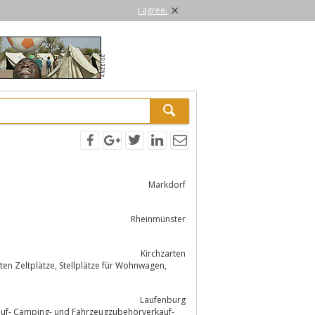
×
I agree.
Markdorf
Rheinmünster
Kirchzarten
lätze für Wohnwagen,
Laufenburg
f- Camping- und Fahrzeugzubehörverkauf-