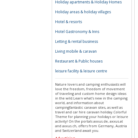
Holiday apartments & Holiday Homes
Holiday areas & holiday villages
Hotel & resorts
Hotel Gastronomy & Inns
Letting & rental business
Living mobile & caravan
Restaurant & Public houses
leisure facility & leisure centre
Nature lovers and camping enthusiasts will
love the freedom, freedom of movement
of traveling and custom home design ideas
in the wild.Learn what's new in the camping
world, and information about
campingfantastic caravan sites, as well as
travel and car hire caravan holiday.Colorful
Theme for planning your holidays or leisure
activity! On the portals axxus.de, axxus.at
and axxus.ch, offers from Germany, Austria
and Switzerland await you.