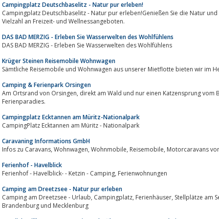
Campingplatz Deutschbaselitz - Natur pur erleben!
Campingplatz Deutschbaselitz - Natur pur erleben!Genießen Sie die Natur und erholen Sie
Vielzahl an Freizeit- und Wellnessangeboten.
DAS BAD MERZIG - Erleben Sie Wasserwelten des Wohlfühlens
DAS BAD MERZIG - Erleben Sie Wasserwelten des Wohlfühlens
Krüger Steinen Reisemobile Wohnwagen
Sämtliche Reisemobile und Wohnwagen aus unserer Mietflotte bieten wir im H
Camping & Ferienpark Orsingen
Am Ortsrand von Orsingen, direkt am Wald und nur einen Katzensprung vom Bodensee entfernt, liegt unser kleines
Ferienparadies.
Campingplatz Ecktannen am Müritz-Nationalpark
CampingPlatz Ecktannen am Müritz - Nationalpark
Caravaning Informations GmbH
Infos zu Caravans, Wohnwagen, Wohnmob
Ferienhof - Havelblick
Ferienhof - Havelblick- - Ketzin - Camping, Ferienwohnungen
Camping am Dreetzsee - Natur pur erleben
Camping am Dreetzsee - Urlaub, Campingplatz, Ferienhäuser, Stellplätze am See - Wanderungen mit Kanu / Boot / Rad in
Brandenburg und Mecklenburg