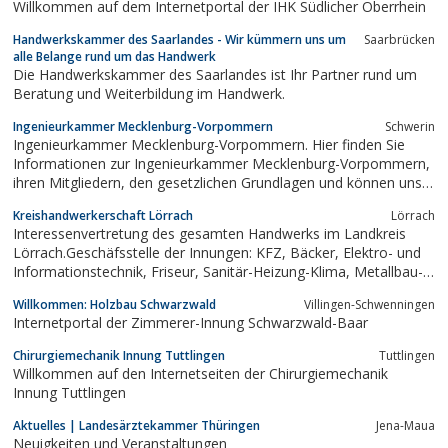
Willkommen auf dem Internetportal der IHK Südlicher Oberrhein
Handwerkskammer des Saarlandes - Wir kümmern uns um
Saarbrücken
alle Belange rund um das Handwerk
Die Handwerkskammer des Saarlandes ist Ihr Partner rund um
Beratung und Weiterbildung im Handwerk.
Ingenieurkammer Mecklenburg-Vorpommern
Schwerin
Ingenieurkammer Mecklenburg-Vorpommern. Hier finden Sie
Informationen zur Ingenieurkammer Mecklenburg-Vorpommern,
ihren Mitgliedern, den gesetzlichen Grundlagen und können unser
umfangreiches Serviceangebot nutzen.
Kreishandwerkerschaft Lörrach
Lörrach
Interessenvertretung des gesamten Handwerks im Landkreis
Lörrach.Geschäfsstelle der Innungen: KFZ, Bäcker, Elektro- und
Informationstechnik, Friseur, Sanitär-Heizung-Klima, Metallbau-
und Feinwerktechnik, Raumausstatter, Stukkateur- und Gipser,
Willkommen: Holzbau Schwarzwald
Villingen-Schwenningen
Schreiner, Kachelofenbau. Schiedsstelle des KFZ-Handwerks. Sitz
Internetportal der Zimmerer-Innung Schwarzwald-Baar
der...
Chirurgiemechanik Innung Tuttlingen
Tuttlingen
Willkommen auf den Internetseiten der Chirurgiemechanik
Innung Tuttlingen
Aktuelles | Landesärztekammer Thüringen
Jena-Maua
Neuigkeiten und Veranstaltungen