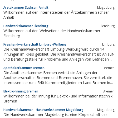
Ärztekammer Sachsen-Anhalt
Magdeburg
Willkommen auf den Internetseiten der Ärztekammer Sachsen-
Anhalt
Handwerkskammer Flensburg
Flensburg
Willkommen auf den Webseitend der Handwerkskammer
Flensburg
Kreishandwerkerschaft Limburg-Weilburg
Limburg
Die Kreishandwerkerschaft Limburg-Weilburg wird durch 14
Innungen im Kreis gebildet. Die Kreishandwerkerschaft ist Anlauf-
und Beratungsstelle für Probleme und Anliegen von Betrieben
und Innungen. Sie bietet Ihren Mitgliedern ein breites
Apothekerkammer Bremen
Bremen
Beratungsangebot, das von der Einzellösung bis zur gerichtlichen
Die Apothekerkammer Bremen vertritt die Anliegen der
Vertretung bei Arbeits- und...
Apothekerschaft in Bremen und Bremerhaven. Sie vermittelt die
Interessen der rund 540 Kammermitglieder im Land Bremen in
die Politik, die Öffentlichkeit und die Medien.
Elektro-Innung Bremen
Bremen
Willkommen bei der Innung für Elektro- und Informationstechnik
Bremen
Handwerkskammer - Handwerkskammer Magdeburg
Magdeburg
Die Handwerkskammer Magdeburg ist eine Körperschaft des