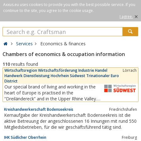
Axxus.eu uses cookies to provide you with the best possible service. If you
continue to the site, you agree to the cookie usage.
×
I agree.
Services
Economics & finances
Chambers of economics & occupation information
110
results found
Wirtschaftsregion Wirtschaftsförderung Industrie Handel
Lörrach
Handwerk Dienstleistung Hochrhein Südwest Trinationaler Euro
District
Our special brand of living and working in the
heart of Europe is practised in the
“Dreiländereck” and in the Upper Rhine Valley.
This southwest economic region
Kreishandwerkerschaft Bodenseekreis
Friedrichshafen
(“Wirtschaftsregion Südwest”) is directly linked
Kernaufgabe der Kreishandwerkerschaft Bodenseekreis ist die
to the Swiss market and to Alsace in France. It is
aktive Betreuung der angeschlossenen 16 Innungen mit rund 550
a region with a high quality of life, short
Mitgliedsbetrieben, für die wir geschäftsführend tätig sind.
distances to two...
IHK Südlicher Oberrhein
Freiburg