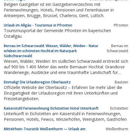
Belgien Gastgeber ist ein Gastgeberverzeichnis mit
Ferienwohnungen, Hotels, Pensionen und Ferienhäuser in
Antwerpen, Brügge, Brüssel, Charleroi, Gent, Lüttich.
Urlaub im Allgäu - Tourismus in Pfronten
Pfronten
Tourismusportal der Gemeinde Pfronten im bayerischen
Ostallgäu
Bernau im Schwarzwald: Wiesen, Wälder, Weiden - Natur
Bernau im
erleben im schönsten Hochtal im Naturpark
Schwarzwald
Südschwarzwald
Wiesen, Wälder, Weiden: Im südlichen Schwarzwald erstreckt sich
auf 900 bis 1.400 Meter das weite Bernauer Hochtal. Grandiose
Wanderwege, Ausblicke und eine traumhafte Landschaft für
Naturgenießer.
Einmalig! Die Urlaubsregion Oberlausitz
Bautzen
Offizielle Website der Oberlausitz – Erfahren Sie mehr über die
Einzigartigkeit der Urlaubsregion mit ihren Unterkünften und
Freizeitangeboten.
Kaiserstuhl Ferienwohnung Eichstetten Hotel Unterkunft
Eichstetten
Unterkunft in Eichstetten am Kaiserstuhl in Ferienwohnungen,
Pensionen, Hotels, Fewos, Winzerhöfen, Weingütern, Gasthöfen
Mittelrhein-Touristik Weißenthurm — Urlaub am
Weißenthurm