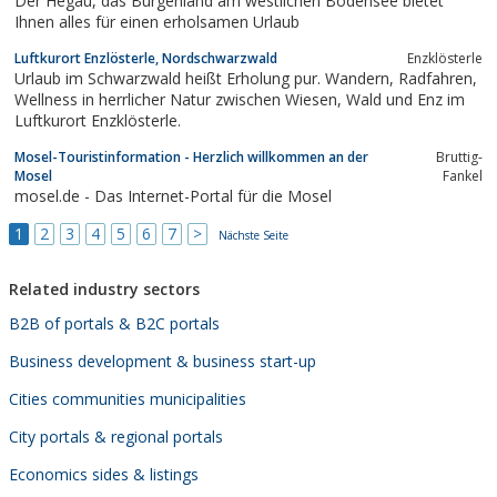
Der Hegau, das Burgenland am westlichen Bodensee bietet
Sesseliften, Gondeln. Wochenprogramm mit...
Ihnen alles für einen erholsamen Urlaub
Luftkurort Enzlösterle, Nordschwarzwald
Enzklösterle
Urlaub im Schwarzwald heißt Erholung pur. Wandern, Radfahren,
Wellness in herrlicher Natur zwischen Wiesen, Wald und Enz im
Luftkurort Enzklösterle.
Mosel-Touristinformation - Herzlich willkommen an der
Bruttig-
Mosel
Fankel
mosel.de - Das Internet-Portal für die Mosel
1
2
3
4
5
6
7
>
Nächste Seite
Related industry sectors
B2B of portals & B2C portals
Business development & business start-up
Cities communities municipalities
City portals & regional portals
Economics sides & listings