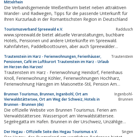
Mittelrhein
Die Verbandsgemeinde Weißenthurm bietet neben attraktiven
Wander- und Radwegen, Tipps für die passende Unterkunft für
Ihren Kurzurlaub in der Romantischsten Region in Deutschland
Tourismusverband Spreewald e.V.
Raddusch
www.spreewald.de bietet aktuelle Veranstaltungen, buchbare
Hotels, Pensionen und andere Unterkünfte im Spreewald.
Kahnfahrten, Paddelboottouren, aber auch Spreewälder
Spezialitäten sind hier zu finden. Für Reiseprofis halten wir
Trautenstein im Harz - Ferienwohnungen, Ferienhäuser,
Trautenstein
interessante Pauschalangebote bereit.
Pensionen, Café im Luftkurort Trautenstein im Harz - Urlaub
im Herzen des Harzes!
Trautenstein im Harz - Ferienwohnung Heindorf, Ferienhaus
Knoll, Ferienwohnung Köhler, Ferienwohnungen Hochharz,
Ferienwohnung Hänsgen im Maisonette-Stil, Pension Am
Waldhof, Eiscafé Dammbachtal im Luftkurort Trautenstein im
Brunnen Tourismus, Brunnen, Ingenbohl, Ort am
Ingenbohl-
Harz - Urlaub im Herzen des Harzes!
Vierwaldstättersee, Ort am Weg der Schweiz, Hotels in
Brunnen
Brunnen - Brunnen (de)
Die offizielle Website von Brunnen Tourismus. Ferien am
Vierwaldstättersee. Wassersport am Vierwaldstättersee.
Segelregatta im Hafen. Brunnen in der Urschweiz, Unzählige
Ausflugsziele, Wander- und Bikeparadies. Geburtsstätte der
Der Hegau - Offizielle Seite des Hegau Tourismus e.V.
Singen
Eidgenossenschaft. Vielfältige Bergwelt mit Bergbahnen,