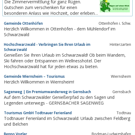
Die Zimmervermittlung für ganz Rügen.
in Freiburg in Süddeutschland gegründet.Das
Gutschein zum verschenken für einen
Team der Wirtschaftsförderung Region Freiburg
besonderen Anlass wie Hochzeit, oder erleben
hat ein offenes Ohr...
Sie die Insel in der Ostsee auf besondere Art,
Gemeinde Ottenhöfen
Ottenhöfen i. Schw.
eine Fahrt mit dem Quad, Übernachtung und ein
Herzlich Willkommen in Ottenhöfen - dem Mühlendorf im
Besuch der Störtebeker - Festspiele in Ralswiek.
Schwarzwald
Hochschwarzwald - Verbringen Sie Ihren Urlaub im
Hinterzarten
Schwarzwald
Genießen Sie Ihren Urlaub im Schwarzwald! Ob beim Wandern,
Ski fahren oder Entspannen im Wellnesshotel. Der
Hochschwarzwald hat für jeden etwas zu bieten.
Gemeinde Wiernsheim – Tourismus
Wiernsheim
Herzlich Willkommen in Wiernsheim!
Sagenweg | Ein Premiumwanderweg in Gernsbach
Gernsbach
Auf dem Schwarzwälder Genießerpfad zu den Sagen und
Legenden unterwegs - GERNSBACHER SAGENWEG
Tourismus GmbH Todtnauer Ferienland
Todtnau
Todtnauer Ferienland im Schwarzwald: Urlaub zwischen Feldberg
und Belchen
Benno Vogler
Bodman-Ludwigshafen