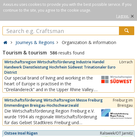
Axxus.eu uses cookies to provide you with the best possible service. If you
continue to the site, you agree to the cookie usage.
×
I agree.
Journeys & Regions
Organization & information
Tourism & tourism
586
results found
Wirtschaftsregion Wirtschaftsförderung Industrie Handel
Lörrach
Handwerk Dienstleistung Hochrhein Südwest Trinationaler Euro
District
Our special brand of living and working in the
heart of Europe is practised in the
“Dreiländereck” and in the Upper Rhine Valley.
This southwest economic region
Wirtschaftsförderung Wirtschaftsregion Messe Freiburg
Freiburg im
(“Wirtschaftsregion Südwest”) is directly linked
Emmendingen Breisgau-Hochschwarzwald
Breisgau
to the Swiss market and to Alsace in France. It is
Die Wirtschaftsförderung Region Freiburg e.V.
a region with a high quality of life, short
wurde 1994 als regionale Wirtschaftsförderung
distances to two...
für das Gebiet Stadtkreis Freiburg und
Landkreise Breisgau-Hochschwarzwald und
Ostsee Insel Rügen
Ralswiek/OT Jarnitz
Emmendingen als eingetragener Verein mit Sitz