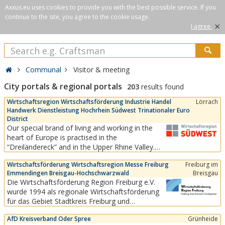
Axxus.eu uses cookies to provide you with the best possible service. If you
continue to the site, you agree to the cookie usage.
×
I agree.
Communal
Visitor & meeting
City portals & regional portals
203
results found
Wirtschaftsregion Wirtschaftsförderung Industrie Handel
Lörrach
Handwerk Dienstleistung Hochrhein Südwest Trinationaler Euro
District
Our special brand of living and working in the
heart of Europe is practised in the
“Dreiländereck” and in the Upper Rhine Valley.
This southwest economic region
Wirtschaftsförderung Wirtschaftsregion Messe Freiburg
Freiburg im
(“Wirtschaftsregion Südwest”) is directly linked
Emmendingen Breisgau-Hochschwarzwald
Breisgau
to the Swiss market and to Alsace in France. It is
Die Wirtschaftsförderung Region Freiburg e.V.
a region with a high quality of life, short
wurde 1994 als regionale Wirtschaftsförderung
distances to two...
für das Gebiet Stadtkreis Freiburg und
Landkreise Breisgau-Hochschwarzwald und
AfD Kreisverband Oder Spree
Grünheide
Emmendingen als eingetragener Verein mit Sitz