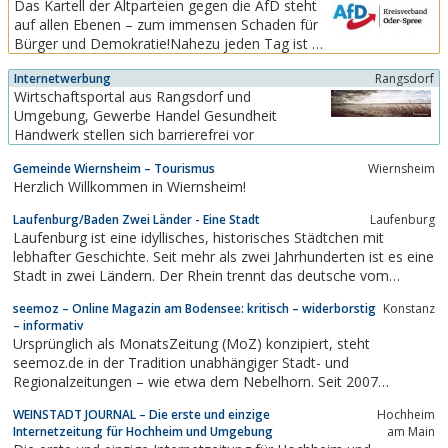
Das Kartell der Altparteien gegen die AfD steht
in Freiburg in Süddeutschland gegründet.Das
auf allen Ebenen – zum immensen Schaden für
Team der Wirtschaftsförderung Region Freiburg
Bürger und Demokratie!Nahezu jeden Tag ist zu
hat ein offenes Ohr...
beobachten, dass die Altparteien sich auf allen
Internetwerbung
Rangsdorf
Ebenen gegen die AfD zu einem höchst
Wirtschaftsportal aus Rangsdorf und
undemokratischen Kartell zusammenschließen.
Umgebung, Gewerbe Handel Gesundheit
So soll die AfD aus dem politischen Diskurs
Handwerk stellen sich barrierefrei vor
verdrängt und...
Gemeinde Wiernsheim – Tourismus
Wiernsheim
Herzlich Willkommen in Wiernsheim!
Laufenburg/Baden Zwei Länder - Eine Stadt
Laufenburg
Laufenburg ist eine idyllisches, historisches Städtchen mit
lebhafter Geschichte. Seit mehr als zwei Jahrhunderten ist es eine
Stadt in zwei Ländern. Der Rhein trennt das deutsche vom
schweizerischen Laufenburg. Dennoch haben sich beide
seemoz – Online Magazin am Bodensee: kritisch – widerborstig
Konstanz
Laufenburg viele Gemeinsamkeiten bewahrt.
– informativ
Ursprünglich als MonatsZeitung (MoZ) konzipiert, steht
seemoz.de in der Tradition unabhängiger Stadt- und
Regionalzeitungen – wie etwa dem Nebelhorn. Seit 2007
begleitet das Online-Magazin engagiert und konstruktiv das
WEINSTADT JOURNAL – Die erste und einzige
Hochheim
politische und kulturelle Geschehen im
Internetzeitung für Hochheim und Umgebung
am Main
Bodenseeraum.seemoz.de publiziert täglich neue Artikel, ...