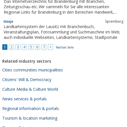
Das Internetverzeichnis für Brandenburg mit Branchen,
Zeitungsschau etc..Wir sammeln für Sie alle interessanten
Regional-Links für Brandenburg in den Bereichen Handwerk,
Immobilien, Bauen, Handel, Dienstleistung, Restaurants, Hotel,
Inseja
Spremberg
Pension, Ferien / Urlaub, Tourismus, Reisen, Auto, Wellness,
Landkartensystem der Lausitz mit Branchenbuch,
Jobs, Sport, Kultur...
Veranstaltungsplan, Fotosammlung und Suchmaschine im Web;
auch individuelle Webseiten, Landkartensysteme, Stadtportale
1
2
3
4
5
6
7
>
Nächste Seite
Related industry sectors
Cities communities municipalities
Citizens' Will & Democracy
Culture Media & Culture World
News services & portals
Regional information & portals
Tourism & location marketing