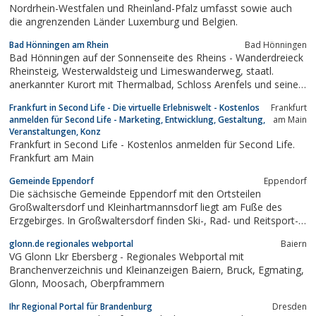
Nordrhein-Westfalen und Rheinland-Pfalz umfasst sowie auch
die angrenzenden Länder Luxemburg und Belgien.
Bad Hönningen am Rhein
Bad Hönningen
Bad Hönningen auf der Sonnenseite des Rheins - Wanderdreieck
Rheinsteig, Westerwaldsteig und Limeswanderweg, staatl.
anerkannter Kurort mit Thermalbad, Schloss Arenfels und seine
schöne Landschaft am romantischen Rhein
Frankfurt in Second Life - Die virtuelle Erlebniswelt - Kostenlos
Frankfurt
anmelden für Second Life - Marketing, Entwicklung, Gestaltung,
am Main
Veranstaltungen, Konz
Frankfurt in Second Life - Kostenlos anmelden für Second Life.
Frankfurt am Main
Gemeinde Eppendorf
Eppendorf
Die sächsische Gemeinde Eppendorf mit den Ortsteilen
Großwaltersdorf und Kleinhartmannsdorf liegt am Fuße des
Erzgebirges. In Großwaltersdorf finden Ski-, Rad- und Reitsport-
Ereignisse statt. In Kleinhartmannsdorf steht eine der ältesten
glonn.de regionales webportal
Baiern
Kirchen Sachsens.
VG Glonn Lkr Ebersberg - Regionales Webportal mit
Branchenverzeichnis und Kleinanzeigen Baiern, Bruck, Egmating,
Glonn, Moosach, Oberpframmern
Ihr Regional Portal für Brandenburg
Dresden