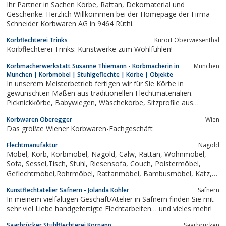
Ihr Partner in Sachen Körbe, Rattan, Dekomaterial und
Geschenke. Herzlich Willkommen bei der Homepage der Firma
Schneider Korbwaren AG in 9464 Rüthi.
Korbflechterei Trinks
Kurort Oberwiesenthal
Korbflechterei Trinks: Kunstwerke zum Wohlfühlen!
Korbmacherwerkstatt Susanne Thiemann - Korbmacherin in
München
München | Korbmöbel | Stuhlgeflechte | Körbe | Objekte
In unserem Meisterbetrieb fertigen wir für Sie Körbe in
gewünschten Maßen aus traditionellen Flechtmaterialien.
Picknickkörbe, Babywiegen, Wäschekörbe, Sitzprofile aus
Peddigrohr, Einkaufskörbe, Zeitungsablagen, ...aus geschälten
Korbwaren Oberegger
Wien
und ungeschälten Weiden, Peddigrohr, Binsen... Wir übernehmen
Das größte Wiener Korbwaren-Fachgeschäft
auch Reparaturen und...
Flechtmanufaktur
Nagold
Möbel, Korb, Korbmöbel, Nagold, Calw, Rattan, Wohnmöbel,
Sofa, Sessel,Tisch, Stuhl, Riesensofa, Couch, Polstermöbel,
Geflechtmöbel,Rohrmöbel, Rattanmöbel, Bambusmöbel, Katz,
Flechtmöbel-Manufaktur GmbH, Flechtmöbel
Kunstflechtatelier Safnern - Jolanda Kohler
Safnern
In meinem vielfältigen Geschäft/Atelier in Safnern finden Sie mit
sehr viel Liebe handgefertigte Flechtarbeiten… und vieles mehr!
Saarbrücker Stuhlflechterei Kornapp
Saarbrücken