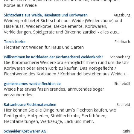
Körbe aus Weide
Sichtschutz aus Weide, Haselnuss und Korbwaren
Augsburg
Weidenprofi bietet Sichtschutz aus Weide (Weidenzäune) und
Haselnuss, Weidenkörbe, Dekoelemente, Korbwaren,
Verkleidungen, Spielgeräte und Birkenholzartikel - alles aus
europäischer Produktion, keine asiatische Billigware! echte
Toni's Körbe
Feldbach
Handarbeit, ohne künstliche Zusätze oder chemische
Flechten mit Weiden für Haus und Garten
Behandlung
Willkommen im Korbladen der Korbmacherei Weidenkorb !
Schöneberg
Die Korbmacherei Weidenkorb ermöglicht Ihnen rund um die Uhr
Korbwaren oder einen Korb zu kaufen. Das Korbgeflecht /
Flechtwerke des Korbladen / Korbhandel bestehen aus Weide /
Rattan. Ihr O. Bleske
gemeinsames-weidenflechten.de
Stoltebüll
Weide hat etwas faszinierendes, anmutendes sogar
verzauberndes.
Rattanhouse Flechtmaterialien
Saalfeld
Hier können Sie alle Dinge rund um`s Flechten kaufen, wie
Peddigrohr, Holzperlen, Stuhlflechtrohr, Flechtböden,
Flechtanleitungen, Werkzeuge, Lack und mehr.
Schneider Korbwaren AG
Rüthi