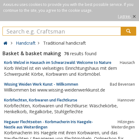
Axxus.eu uses cookies to provide you with the best possible service. If you
continue to the site, you agree to the cookie usage.
×
I agree.
Handcraft
Traditional handicraft
Basket & basket making
76
results found
Korb Welzel in Hausach im Schwarzwald: Welcome to Nature
Hausach
Korb Welzel ist ein vielseitiges Einrichtungshaus mit dem
Schwerpunkt Körbe, Korbwaren und Korbmöbel.
Wissing Weiden Werk Kunst - Willkommen
Bad Bevensen
Willkommen bei www.wissing-weidenwerkkunst.de
Korbflechten, Korbwaren und Flechtkurse
Hannover
Korbflechten, Korbwaren und Flechtkurse: Wäschekörbe,
Henkelkorb, Regalkörbe, Stuhlgeflechte
Hegauer Flechtseiten - Korbmacherin Iris Haegele-
Hilzingen-
Nestle aus Weiterdingen
Weiterdingen
Korbmacherin Iris Haegele mit ihren Korbwaren, und das
Neuflechten / Reparieren von Flechtmöbeln, Onlineshop für