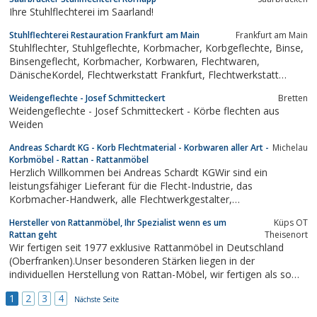
Ihre Stuhlflechterei im Saarland!
Stuhlflechterei Restauration Frankfurt am Main
Frankfurt am Main
Stuhlflechter, Stuhlgeflechte, Korbmacher, Korbgeflechte, Binse,
Binsengeflecht, Korbmacher, Korbwaren, Flechtwaren,
DänischeKordel, Flechtwerkstatt Frankfurt, Flechtwerkstatt
RheinMain, Stuhlflechterei, Flechter, Flechtetei, Stuhlreparatur
Weidengeflechte - Josef Schmitteckert
Bretten
Frankfurt, Geflechtstuhl, Holzbearbeitung, Holzaufbearbeitung,...
Weidengeflechte - Josef Schmitteckert - Körbe flechten aus
Weiden
Andreas Schardt KG - Korb Flechtmaterial - Korbwaren aller Art -
Michelau
Korbmöbel - Rattan - Rattanmöbel
Herzlich Willkommen bei Andreas Schardt KGWir sind ein
leistungsfähiger Lieferant für die Flecht-Industrie, das
Korbmacher-Handwerk, alle Flechtwerkgestalter,
Stuhlflechtereien, Gartengestalter, Therapeuten
Hersteller von Rattanmöbel, Ihr Spezialist wenn es um
Küps OT
(ET/BT/AT/Reha), Zubehör für Kampfsportarten,
Rattan geht
Theisenort
Bogenschießen, Reitsport (Cavallettis), Bastel-/Flechtmaterial
Wir fertigen seit 1977 exklusive Rattanmöbel in Deutschland
für...
(Oberfranken).Unser besonderen Stärken liegen in der
individuellen Herstellung von Rattan-Möbel, wir fertigen als so
gut wie alles nach Kundenwunsch und können faßt alle Ihre
1
2
3
4
Wünsche auch in die Tat umsetzen.Besuchen Sie einfach unsere
Nächste Seite
Homepage...