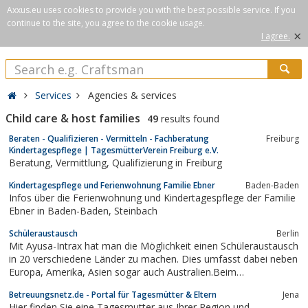
Axxus.eu uses cookies to provide you with the best possible service. If you
continue to the site, you agree to the cookie usage.
×
I agree.
Services
Agencies & services
Child care & host families
49
results found
Beraten - Qualifizieren - Vermitteln - Fachberatung
Freiburg
Kindertagespflege | TagesmütterVerein Freiburg e.V.
Beratung, Vermittlung, Qualifizierung in Freiburg
Kindertagespflege und Ferienwohnung Familie Ebner
Baden-Baden
Infos über die Ferienwohnung und Kindertagespflege der Familie
Ebner in Baden-Baden, Steinbach
Schüleraustausch
Berlin
Mit Ayusa-Intrax hat man die Möglichkeit einen Schüleraustausch
in 20 verschiedene Länder zu machen. Dies umfasst dabei neben
Europa, Amerika, Asien sogar auch Australien.Beim
Schülerasutaustausch lernt man perfekt die Kultur der jeweiligen
Betreuungsnetz.de - Portal für Tagesmütter & Eltern
Jena
Länder kennen und lernt spielend einfach die Sprache des
Hier finden Sie eine Tagesmutter aus Ihrer Region und