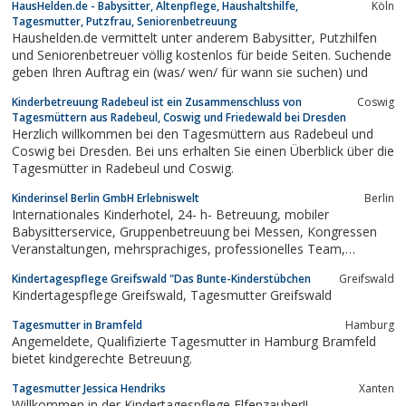
HausHelden.de - Babysitter, Altenpflege, Haushaltshilfe,
Köln
Tagesmutter, Putzfrau, Seniorenbetreuung
Haushelden.de vermittelt unter anderem Babysitter, Putzhilfen
und Seniorenbetreuer völlig kostenlos für beide Seiten. Suchende
geben Ihren Auftrag ein (was/ wen/ für wann sie suchen) und
Kinderbetreuung Radebeul ist ein Zusammenschluss von
Coswig
Tagesmüttern aus Radebeul, Coswig und Friedewald bei Dresden
Herzlich willkommen bei den Tagesmüttern aus Radebeul und
Coswig bei Dresden. Bei uns erhalten Sie einen Überblick über die
Tagesmütter in Radebeul und Coswig.
Kinderinsel Berlin GmbH Erlebniswelt
Berlin
Internationales Kinderhotel, 24- h- Betreuung, mobiler
Babysitterservice, Gruppenbetreuung bei Messen, Kongressen
Veranstaltungen, mehrsprachiges, professionelles Team,
Notbetreuungsangebot für Firmen
Kindertagespflege Greifswald "Das Bunte-Kinderstübchen
Greifswald
Kindertagespflege Greifswald, Tagesmutter Greifswald
Tagesmutter in Bramfeld
Hamburg
Angemeldete, Qualifizierte Tagesmutter in Hamburg Bramfeld
bietet kindgerechte Betreuung.
Tagesmutter Jessica Hendriks
Xanten
Willkommen in der Kindertagespflege Elfenzauber!!