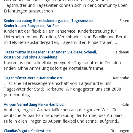
jeweiligen Landes.
Tagsmütter und Tagesväter können sich in der Community über
Erfahrungen austauschen
Kinderbetreuung Betriebskindergarten, Tagesmütter,
Essen
Kinderfrauen, Babysitter, Au-Pair
KinderHut der flexible Familienservice, Kinderbetreuung für
Unternehmen und Familien, Vereinbarkeit von Familie und Beruf
mittels Betriebskindergarten, Tagesmütter, Kinderfrauen,
Babysitter, Au-Pair
Tagesmutter in Dresden? Hier finden Sie diese. Schnell,
Heidenau
kostenlos und ohne Anmeldung.
Kostenlos und schnell die geeignete Tagesmutter in Dresden
finden. Ohne Anmelung sofortige Kontaktaufnahme.
Tagesmütter-Verein-Karlsruhe e.V.
Karlsruhe
... ist eine Interessengemeinschaft von Tagesmütter und
Tagesväter der Stadt Karlsruhe. Wir engagieren uns seit 2008
gemeinnützig.
Au-pair Vermittlung Heike Hambloch
Köln
deutsch, english, Au-pair Mädchen aus der ganzen Welt für
deutsche Aupair Familien; Betreuung der Familie, des Au-pairs;
Hilfe in allen Fragen zu Aupair; flexibel und schnell aufgrund
jahrelanger Au-pair Erfahrung und umfangreicher
Claudias`s gute Kinderstube
Breitungen
Vermittlungstätigkeit, aupairsearch, au pair search, au-pair-