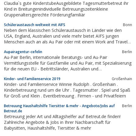
Claudia`s gute KinderstubeAusgebildete Tagesmutterbetreut ihr
search, au pair wizard, aupair...
Kind in Breitungenindividuelle Betreuungszeitenkleine
Gruppenaltersgerechte Förderungfamiliär
Schüleraustausch weltweit mit AIFS
Bonn
Neben dem klassischen Schüleraustausch in Länder wie den
USA, England, Australien und viele mehr bietet AIFS jungen
Menschen auch an als Au Pair oder mit einem Work and Travel
Programm die Welt zu erkunden und Arbeitserfahrungen in
Aupairagentur-cefelin
Berlin
einem fremden Land zu sammeln. Für jüngere Schüler werden
Au-Pair Berlin, internationale Beratungs- und Au-Pair
zudem internationale Summer Camps...
Vermittlungsstelle für Gastfamilie und Au Pair, mit Spezialisierung
für die neuen EU - Beitrittsländer, Australien und
Neuseeland.Suchen Sie eine Hilfe bei der Kinderbetreuung?
Kinder- und Familienservice 2019
Großenhain
Interessieren Sie sichfür Menschen aus anderen Ländern und
Kinder- und Familienservice Winnie Rudolph . Großenhain .
Kulturkreisen? Wir als Au-Pair...
Kinderbetreuung rund um die Uhr . Tagesmutter . Spiel und Spaß
für Groß und Klein . Eventbetreuung . Firmen - und Privatfeiern
Betreuung Haushaltshilfe Tiersitter & mehr - Angebote/Jobs auf
Berlin
Betreut.de
Betreuung jeder Art und Alltagshelfer auf Betreut.de finden!
Zahlreiche Angebote & Jobs in Ihrer Nachbarschaft für
Babysitten, Haushaltshilfe, Tiersitter & mehr