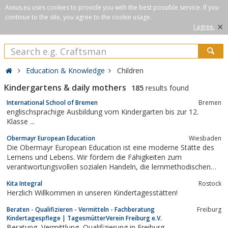
Axxus.eu uses cookies to provide you with the best possible service. If you
continue to the site, you agree to the cookie usage.
×
I agree.
Education & Knowledge
Children
Kindergartens & daily mothers
185
results found
International School of Bremen
Bremen
englischsprachige Ausbildung vom Kindergarten bis zur 12.
Klasse ...
Obermayr European Education
Wiesbaden
Die Obermayr European Education ist eine moderne Stätte des
Lernens und Lebens. Wir fördern die Fähigkeiten zum
verantwortungsvollen sozialen Handeln, die lernmethodischen
Kompetenzen und die Persönlichkeit im Ganzen. Dabei spielen
Kita Integral
Rostock
die sprachlichen, musischen, technologischen, analytischen und
Herzlich Willkommen in unseren Kindertagesstätten!
kreativen Fähigkeiten eine...
Beraten - Qualifizieren - Vermitteln - Fachberatung
Freiburg
Kindertagespflege | TagesmütterVerein Freiburg e.V.
Beratung, Vermittlung, Qualifizierung in Freiburg