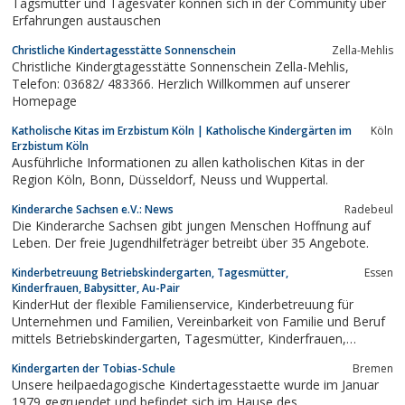
Tagsmütter und Tagesväter können sich in der Community über
Erfahrungen austauschen
Christliche Kindertagesstätte Sonnenschein
Zella-Mehlis
Christliche Kindergtagesstätte Sonnenschein Zella-Mehlis,
Telefon: 03682/ 483366. Herzlich Willkommen auf unserer
Homepage
Katholische Kitas im Erzbistum Köln | Katholische Kindergärten im
Köln
Erzbistum Köln
Ausführliche Informationen zu allen katholischen Kitas in der
Region Köln, Bonn, Düsseldorf, Neuss und Wuppertal.
Kinderarche Sachsen e.V.: News
Radebeul
Die Kinderarche Sachsen gibt jungen Menschen Hoffnung auf
Leben. Der freie Jugendhilfeträger betreibt über 35 Angebote.
Kinderbetreuung Betriebskindergarten, Tagesmütter,
Essen
Kinderfrauen, Babysitter, Au-Pair
KinderHut der flexible Familienservice, Kinderbetreuung für
Unternehmen und Familien, Vereinbarkeit von Familie und Beruf
mittels Betriebskindergarten, Tagesmütter, Kinderfrauen,
Babysitter, Au-Pair
Kindergarten der Tobias-Schule
Bremen
Unsere heilpaedagogische Kindertagesstaette wurde im Januar
1979 gegruendet und befindet sich im Hause des