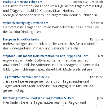
Institut Lernen und Leben e.V,
Rostock OT Bentwisch
Das Institut Lernen und Leben ist als gemeinnütziger Verein tätig
und Träger von bald 60 Krippen, Kitas, Horten,
Mehrgenerationenhäusern und allgemeinbildenden Schulen in
ganz Mecklenburg-Vorpommern.
Waldorfvereinigung Schwerin e.V.
Schwerin
Der Verein ist Träger der Freien Waldorfschule, des Hortes und
des Waldorfkindergartens
European School Karlsruhe
Karlsruhe
mehrsprachiger und multikultureller Unterrichts für alle Kinder
des Kindergartens, Primar- und Sekundarbereichs.
stepfolio - Die mobile Dokumentation für Kita, Krippe und Hort
Kiel
ergovia ist ein Kieler Softwareunternehmen, das sich auf
anwenderfreundliche Software und herausragenden Service für
Bildungseinrichtungen spezialisiert hat. Mittlerweile setzen
bundesweit über 950 Bildungs- und Kindertageseinrichtungen
Tagesmütter-Verein-Karlsruhe e.V.
Karlsruhe
unsere Produkte ein.Unsere Philosophie ist es, unseren Kunden
... ist eine Interessengemeinschaft von Tagesmütter und
äußerst flexible Produkte...
Tagesväter der Stadt Karlsruhe. Wir engagieren uns seit 2008
gemeinnützig.
Betreuungsnetz.de - Portal für Tagesmütter & Eltern
Jena
Hier finden Sie eine Tagesmutter aus Ihrer Region und