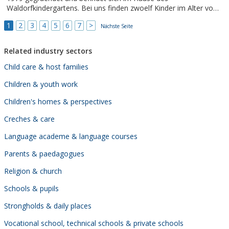
Waldorfkindergartens. Bei uns finden zwoelf Kinder im Alter von
drei bis sieben Jahren mit unterschiedlichem Foerderbedarf
1
2
3
4
5
6
7
>
Aufnahme.
Nächste Seite
Related industry sectors
Child care & host families
Children & youth work
Children's homes & perspectives
Creches & care
Language academe & language courses
Parents & paedagogues
Religion & church
Schools & pupils
Strongholds & daily places
Vocational school, technical schools & private schools