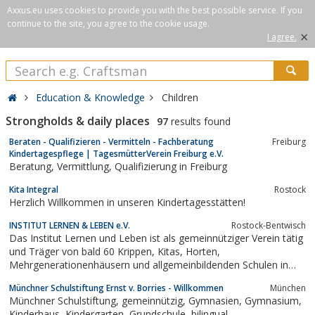
Axxus.eu uses cookies to provide you with the best possible service. If you
continue to the site, you agree to the cookie usage.
×
I agree.
Education & Knowledge
Children
Strongholds & daily places
97
results found
Beraten - Qualifizieren - Vermitteln - Fachberatung
Freiburg
Kindertagespflege | TagesmütterVerein Freiburg e.V.
Beratung, Vermittlung, Qualifizierung in Freiburg
Kita Integral
Rostock
Herzlich Willkommen in unseren Kindertagesstätten!
INSTITUT LERNEN & LEBEN e.V.
Rostock-Bentwisch
Das Institut Lernen und Leben ist als gemeinnütziger Verein tätig
und Träger von bald 60 Krippen, Kitas, Horten,
Mehrgenerationenhäusern und allgemeinbildenden Schulen in
ganz Mecklenburg-Vorpommern.
Münchner Schulstiftung Ernst v. Borries - Willkommen
München
Münchner Schulstiftung, gemeinnützig, Gymnasien, Gymnasium,
Kinderhaus, Kindergarten, Grundschule, bilingual