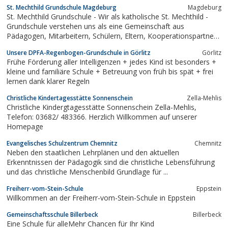
St. Mechthild Grundschule Magdeburg
Magdeburg
St. Mechthild Grundschule - Wir als katholische St. Mechthild -
Grundschule verstehen uns als eine Gemeinschaft aus
Pädagogen, Mitarbeitern, Schülern, Eltern, Kooperationspartnern
sowie allen, die sich uns zugehörig fühlen.
Unsere DPFA-Regenbogen-Grundschule in Görlitz
Görlitz
Frühe Förderung aller Intelligenzen + jedes Kind ist besonders +
kleine und familiäre Schule + Betreuung von früh bis spät + frei
lernen dank klarer Regeln
Christliche Kindertagesstätte Sonnenschein
Zella-Mehlis
Christliche Kindergtagesstätte Sonnenschein Zella-Mehlis,
Telefon: 03682/ 483366. Herzlich Willkommen auf unserer
Homepage
Evangelisches Schulzentrum Chemnitz
Chemnitz
Neben den staatlichen Lehrplänen und den aktuellen
Erkenntnissen der Pädagogik sind die christliche Lebensführung
und das christliche Menschenbild Grundlage für ...
Freiherr-vom-Stein-Schule
Eppstein
Willkommen an der Freiherr-vom-Stein-Schule in Eppstein
Gemeinschaftsschule Billerbeck
Billerbeck
Eine Schule für alleMehr Chancen für Ihr Kind