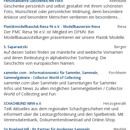
Personalisierte Geschenke mit Foto
Altenstadt
erfolgreich ein Oldtimertreffen.
Geschenke persönlich und selbst gestaltet mit Ihrem schönsten
Foto, Wunschtext oder persönlicher Widmung, denn besondere
Anlässe und besondere Menschen verdienen ein besonderes
Geschenk
Plastikmodellbauclub Riesa 96 e.V. - Modellbauverein Riesa
Riesa
Der PMC Riesa 96 e.V. ist Mitglied im DPMV. Bei
Modellbauausstellungen präsentieren wir unsere Plastik Modelle.
S. Saparautzki
Bergen
Auf diesen Seiten finden sie männliche und weibliche Vornamen
und deren Bedeutung in alphabetischer Sortierung. Die
Geschichte von europäischen Namen.
sammler.com - Informationsnetz für Sammler, Sammeln,
Forchheim
Sammelgebiete - Collector World of Collecting
sammler.com über Sammeln und Sammlungen für Sammler.
Infos und News zu allen möglichen Sammelgebieten / Collector
World of Collecting and Fun
SCHACHBUND NRW e.V.
Herzogenrath
Teilt Aktuelles aus dem regionalen Schachgeschehen mit und
informiert über die Leistungsförderung und den Spielbetrieb. Mit
Vereinsdatenbank, Dokumentendownload und Online-Shop.
Sir Rowland Hill - Ihr Partner für modernes Sammeln.
Weddel