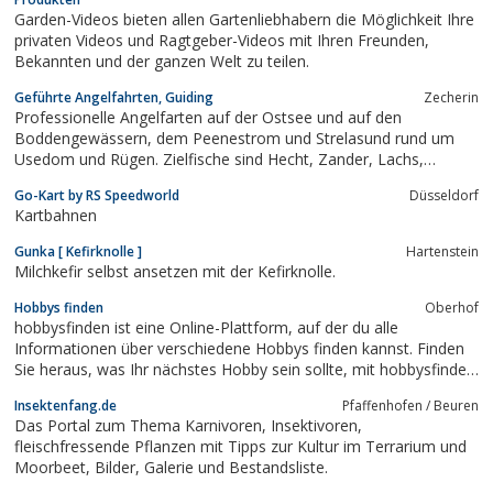
Garden-Videos bieten allen Gartenliebhabern die Möglichkeit Ihre
privaten Videos und Ragtgeber-Videos mit Ihren Freunden,
Bekannten und der ganzen Welt zu teilen.
Geführte Angelfahrten, Guiding
Zecherin
Professionelle Angelfarten auf der Ostsee und auf den
Boddengewässern, dem Peenestrom und Strelasund rund um
Usedom und Rügen. Zielfische sind Hecht, Zander, Lachs,
Meerforelle, Dorsch, Hering und Hornfisch. Wir bieten
Go-Kart by RS Speedworld
Düsseldorf
Trollingtouren(Schleppangeln)an.
Kartbahnen
Gunka [ Kefirknolle ]
Hartenstein
Milchkefir selbst ansetzen mit der Kefirknolle.
Hobbys finden
Oberhof
hobbysfinden ist eine Online-Plattform, auf der du alle
Informationen über verschiedene Hobbys finden kannst. Finden
Sie heraus, was Ihr nächstes Hobby sein sollte, mit hobbysfinden!
Vom Schießen bis zum Radfahren, vom Kochen bis zu
Insektenfang.de
Pfaffenhofen / Beuren
Heimwerkerprojekten - wenn es ein Hobby ist, haben wir es
Das Portal zum Thema Karnivoren, Insektivoren,
abgedeckt. Egal, ob Sie auf der Suche...
fleischfressende Pflanzen mit Tipps zur Kultur im Terrarium und
Moorbeet, Bilder, Galerie und Bestandsliste.