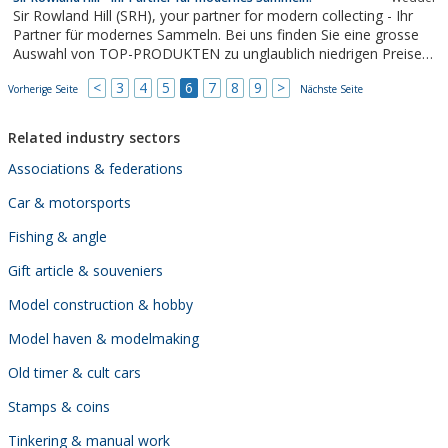
Sir Rowland Hill (SRH), your partner for modern collecting - Ihr
Partner für modernes Sammeln. Bei uns finden Sie eine grosse
Auswahl von TOP-PRODUKTEN zu unglaublich niedrigen Preisen
und meist sind diese Schnäppchen exklusiv nur bei Sir Rowland
<
3
4
5
6
7
8
9
>
Vorherige Seite
Hill erhältlich. Qualität, hervorragender Service und kurze
Nächste Seite
Lieferzeiten sind für...
Related industry sectors
Associations & federations
Car & motorsports
Fishing & angle
Gift article & souveniers
Model construction & hobby
Model haven & modelmaking
Old timer & cult cars
Stamps & coins
Tinkering & manual work