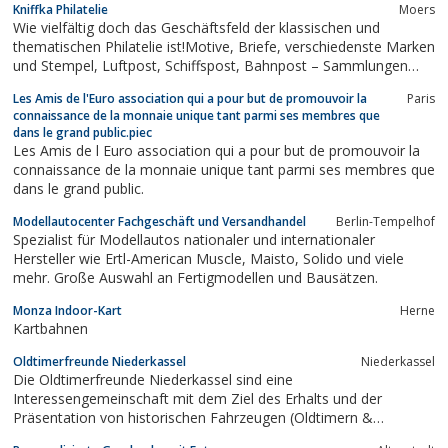
Kniffka Philatelie
Moers
Wie vielfältig doch das Geschäftsfeld der klassischen und
thematischen Philatelie ist!Motive, Briefe, verschiedenste Marken
und Stempel, Luftpost, Schiffspost, Bahnpost – Sammlungen
und Einzelstücke dokumentieren seit etlichen Jahren die
Les Amis de l'Euro association qui a pour but de promouvoir la
Paris
Leidenschaft der Philatelie.Dieses Thema ist keineswegs
connaissance de la monnaie unique tant parmi ses membres que
vergangen – vielmehr, in...
dans le grand public.piec
Les Amis de l Euro association qui a pour but de promouvoir la
connaissance de la monnaie unique tant parmi ses membres que
dans le grand public.
Modellautocenter Fachgeschäft und Versandhandel
Berlin-Tempelhof
Spezialist für Modellautos nationaler und internationaler
Hersteller wie Ertl-American Muscle, Maisto, Solido und viele
mehr. Große Auswahl an Fertigmodellen und Bausätzen.
Monza Indoor-Kart
Herne
Kartbahnen
Oldtimerfreunde Niederkassel
Niederkassel
Die Oldtimerfreunde Niederkassel sind eine
Interessengemeinschaft mit dem Ziel des Erhalts und der
Präsentation von historischen Fahrzeugen (Oldtimern &
Youngtimern). Seit dem Jahre 2005 veranstalten wir sehr