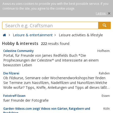
Axxus.eu uses cookies to provide you with the best possible service. If you
continue to the site, you agree to the cookie usage.
×
I agree.
Leisure & entertainment
Leisure activities & lifestyle
Hobby & interests
222
results found
Celestine Community
Hofheim
Portal, für Freunde von James Redfields Buch *Die
Prophezeiungen der Celestine* und Interessierte an einem
bewussten Leben
Die Filzerei
Rahden
Ob Filzkurse, Seminare oder Wochenendworkshops:hier finden
Sie Termine zum Nassfilzen, Nadelfilzen und Nunofilzen.Welche
Wolle wofür? Tipps, Kniffe, Anleitungen und Tipps all dieses läßt
sich in einem Kurs in gemütlicher Atmosphäre gut
Fototreff Essen
Essen
erläutern!Geschenke aus liebevoll handgearbeitetem Filz
fuer Freunde der Fotografie
Garden-Videos.com zeigt Videos von Gärten, Ratgebern und
Köln
Produkten