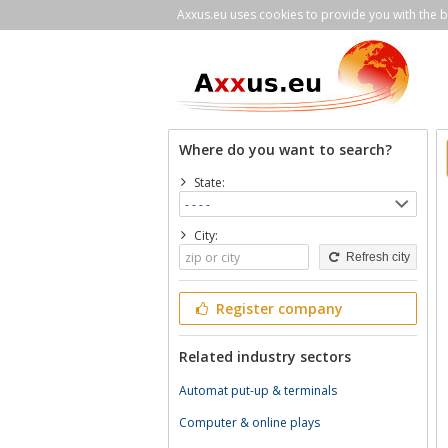
Axxus.eu uses cookies to provide you with the be
Where do you want to search?
State:
City:
Refresh city
Register company
Related industry sectors
Automat put-up & terminals
Computer & online plays