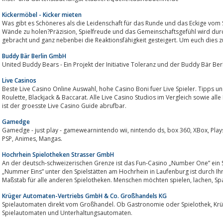
Kickermöbel - Kicker mieten
Was gibt es Schöneres als die Leidenschaft für das Runde und das Eckige vom 
Wände zu holen?Präzision, Spielfreude und das Gemeinschaftsgefühl wird durch deine Handgelenke auf das Tischspielfeld
gebracht und ganz nebenbei die Reaktionsfähigkeit gesteigert. Um euch dies z
Buddy Bär Berlin GmbH
United Buddy Bears - Ein Projekt der Initiative Toleranz und der Buddy Bär B
Live Casinos
Beste Live Casino Online Auswahl, hohe Casino Boni fuer Live Spieler. Tipps und Tricks rund um Live Casino Spiele wie Live
Roulette, Blackjack & Baccarat. Alle Live Casino Studios im Vergleich sowie alle Live Casino Dealer in der Uebersicht. Zudem
ist der groesste Live Casino Guide abrufbar.
Gamedge
Gamedge - just play - gamewearnintendo wii, nintendo ds, box 360, XBox, Playstation I + II, GameCube, Gameboy, PC Spiele,
PSP, Animes, Mangas.
Hochrhein Spielotheken Strasser GmbH
An der deutsch-schweizerischen Grenze ist das Fun-Casino „Number One” ein
„Nummer Eins” unter den Spielstätten am Hochrhein in Laufenburg ist durch I
Krüger Automaten-Vertriebs GmbH & Co. Großhandels KG
Spielautomaten direkt vom Großhandel. Ob Gastronomie oder Spielothek, Krüger Automaten ist ein Begriff für
Spielautomaten und Unterhaltungsautomaten.