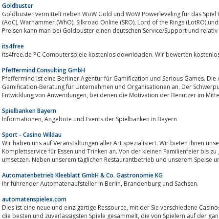
Goldbuster
Goldbuster vermittelt neben WoW Gold und WoW Powerleveling für das Spiel 
(AoC), Warhammer (WhO), Silkroad Online (SRO), Lord of the Rings (LotRO) und Lineage II (L2 Adena). Neben günstigen
Preisen kann man bei Goldbuster einen deutschen Service/Support und relativ s
its4free
its4free.de PC Computerspiele kostenlos downloaden. Wir bewerten kostenlo
Pfeffermind Consulting GmbH
Pfeffermind ist eine Berliner Agentur für Gamification und Serious Games. Die 
Gamification-Beratung für Unternehmen und Organisationen an. Der Schwerpun
Entwicklung von Anwendungen, bei denen die Motivation der Benutzer 
Spielbanken Bayern
Informationen, Angebote und Events der Spielbanken in Bayern
Sport - Casino Wildau
Wir haben uns auf Veranstaltungen aller Art spezialisiert. Wir bieten Ihnen unse
Komplettservice für Essen und Trinken an. Von der kleinen Familienfeier bis 
umsetzen. Neben unserem täglichen Restaurantbetrieb und unserem Speise un
Automatenbetrieb Kleeblatt GmbH & Co. Gastronomie KG
Ihr führender Automatenaufsteller in Berlin, Brandenburg und Sachsen.
automatenspielex.com
Dies ist eine neue und einzigartige Ressource, mit der Sie verschiedene Casinospiele online genießen können. Hier wurden
die besten und zuverlässigsten Spiele gesammelt, die von Spielern auf der ganzen Welt als die besten Casinospiele