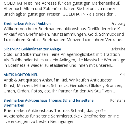
GOLDHAHN ist Ihre Adresse für den günstigen Markeneinkauf.
Aber auch Alben und Zubehör erhalten Sie bei uns zu nahezu
unschlagbar günstigen Preisen. GOLDHAHN - als eines der
größten Markenhäuser Europas - verfügt über den größten
Briefmarken Ankauf Auktion
Freiburg
Versandhaus-Lagerbestand in Deutschland. Auf fast 7.000 m2
Willkommen beim Briefmarkenauktionshaus Dreiländereck e.K.
Grundstück mit über 2.500 m2...
Ankauf von Briefmarken, Münzsammlungen, Gold, Schmuck und
Luxusuhren Kontakt Briefmarken Münzen Luxusuhren Vertrauen
durch Kompetenz Sie wollen Goldschmuck, Edelmetalle oder
Silber-und Goldmünzen zur Anlage
Karlsruhe
Luxusuhren verkaufen?Sie haben eine Erbschaft gemacht und
Gold- und Silbermünzen - eine Anlagemöglichkeit mit Tradition
wollen diese jetztschätzen oder...
Als Goldhändler ist es uns ein Anliegen, die klassische Wertanlage
in Edelmetalle wieder zu etablieren und Ihnen mit unseren
Tiefstpreisen eine schnelle und werthaltige Anlagemöglichkeit zu
ANTIK-KONTOR-KIEL
Kiel
bieten. Egal ob zum Vermögensaufbau, zur Alterssicherung oder
Antik & Antiquitäten Ankauf in Kiel. Wir kaufen Antiquitäten,
zur...
Kunst, Münzen, Militaria, Schmuck, Gemälde, Ölbilder, Bronzen,
Uhren, Orden, Fotos, etc. Ihr Partner für den ANKAUF von
Antiquitäten und Sammlungen im Herzen von KIEL.
Briefmarken Auktionshaus Thomas Schantl für seltene
Konstanz
Briefmarken
Briefmarken Auktionshaus Thomas Schantl, das große
Auktionshaus für seltene Sammlerstücke - Briefmarken online
live ersteigern zu besten Bedingungen.