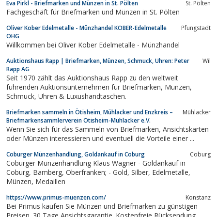
Eva Pirkl - Briefmarken und Münzen in St. Pölten
St. Pölten
Fachgeschäft für Briefmarken und Münzen in St. Pölten
Oliver Kober Edelmetalle - Münzhandel KOBER-Edelmetalle
Pfungstadt
OHG
Willkommen bei Oliver Kober Edelmetalle - Münzhandel
Auktionshaus Rapp | Briefmarken, Münzen, Schmuck, Uhren: Peter
Wil
Rapp AG
Seit 1970 zählt das Auktionshaus Rapp zu den weltweit
führenden Auktionsunternehmen für Briefmarken, Münzen,
Schmuck, Uhren & Luxushandtaschen.
Briefmarken sammeln in Ötisheim, Mühlacker und Enzkreis –
Mühlacker
Briefmarkensammlerverein Ötisheim-Mühlacker e.V.
Wenn Sie sich für das Sammeln von Briefmarken, Ansichtskarten
oder Münzen interessieren und eventuell die Vorteile einer ...
Coburger Münzenhandlung, Goldankauf in Coburg
Coburg
Coburger Münzenhandlung Klaus Wagner - Goldankauf in
Coburg, Bamberg, Oberfranken; - Gold, Silber, Edelmetalle,
Münzen, Medaillen
https://www.primus-muenzen.com/
Konstanz
Bei Primus kaufen Sie Münzen und Briefmarken zu günstigen
Preisen. 30 Tage Ansichtsgarantie. Kostenfreie Rücksendung.