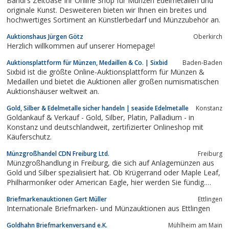
Bandl's Zeitoase Ihr Online Shop für Münzen Edelmetallen und
originale Kunst. Desweiteren bieten wir Ihnen ein breites und
hochwertiges Sortiment an Künstlerbedarf und Münzzubehör an.
Auktionshaus Jürgen Götz
Oberkirch
Herzlich willkommen auf unserer Homepage!
Auktionsplattform für Münzen, Medaillen & Co. | Sixbid
Baden-Baden
Sixbid ist die größte Online-Auktionsplattform für Münzen &
Medaillen und bietet die Auktionen aller großen numismatischen
Auktionshäuser weltweit an.
Gold, Silber & Edelmetalle sicher handeln | seaside Edelmetalle
Konstanz
Goldankauf & Verkauf - Gold, Silber, Platin, Palladium - in
Konstanz und deutschlandweit, zertifizierter Onlineshop mit
Käuferschutz.
Münzgroßhandel CDN Freiburg Ltd.
Freiburg
Münzgroßhandlung in Freiburg, die sich auf Anlagemünzen aus
Gold und Silber spezialisiert hat. Ob Krügerrand oder Maple Leaf,
Philharmoniker oder American Eagle, hier werden Sie fündig.
Goldmünzen und Silbermünzen in großer Auswahl.
Briefmarkenauktionen Gert Müller
Ettlingen
Internationale Briefmarken- und Münzauktionen aus Ettlingen
Goldhahn Briefmarkenversand e.K.
Mühlheim am Main