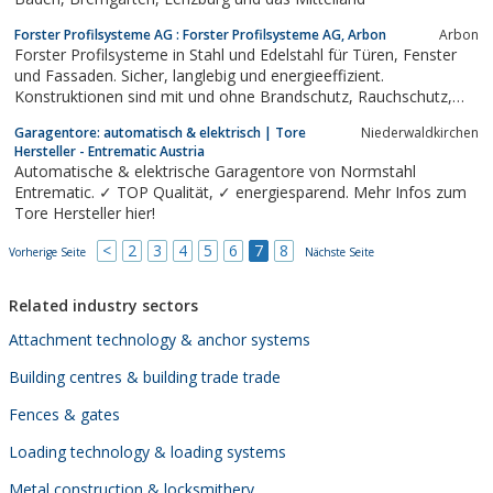
Forster Profilsysteme AG : Forster Profilsysteme AG, Arbon
Arbon
Forster Profilsysteme in Stahl und Edelstahl für Türen, Fenster
und Fassaden. Sicher, langlebig und energieeffizient.
Konstruktionen sind mit und ohne Brandschutz, Rauchschutz,
Einbruchhemmung und Durchschusshemmung möglich.
Garagentore: automatisch & elektrisch | Tore
Niederwaldkirchen
Hersteller - Entrematic Austria
Automatische & elektrische Garagentore von Normstahl
Entrematic. ✓ TOP Qualität, ✓ energiesparend. Mehr Infos zum
Tore Hersteller hier!
<
2
3
4
5
6
7
8
Vorherige Seite
Nächste Seite
Related industry sectors
Attachment technology & anchor systems
Building centres & building trade trade
Fences & gates
Loading technology & loading systems
Metal construction & locksmithery