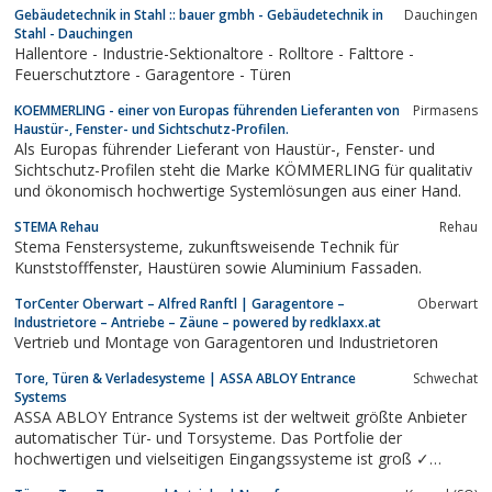
Gebäudetechnik in Stahl :: bauer gmbh - Gebäudetechnik in
Dauchingen
Stahl - Dauchingen
Hallentore - Industrie-Sektionaltore - Rolltore - Falttore -
Feuerschutztore - Garagentore - Türen
KOEMMERLING - einer von Europas führenden Lieferanten von
Pirmasens
Haustür-, Fenster- und Sichtschutz-Profilen.
Als Europas führender Lieferant von Haustür-, Fenster- und
Sichtschutz-Profilen steht die Marke KÖMMERLING für qualitativ
und ökonomisch hochwertige Systemlösungen aus einer Hand.
STEMA Rehau
Rehau
Stema Fenstersysteme, zukunftsweisende Technik für
Kunststofffenster, Haustüren sowie Aluminium Fassaden.
TorCenter Oberwart – Alfred Ranftl | Garagentore –
Oberwart
Industrietore – Antriebe – Zäune – powered by redklaxx.at
Vertrieb und Montage von Garagentoren und Industrietoren
Tore, Türen & Verladesysteme | ASSA ABLOY Entrance
Schwechat
Systems
ASSA ABLOY Entrance Systems ist der weltweit größte Anbieter
automatischer Tür- und Torsysteme. Das Portfolie der
hochwertigen und vielseitigen Eingangssysteme ist groß ✓
Sektionaltore ✓ Schiebetüren ✓ Schnelllauftore ✓ Verladetechnik