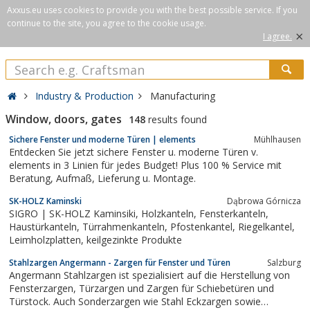
Axxus.eu uses cookies to provide you with the best possible service. If you
continue to the site, you agree to the cookie usage.
×
I agree.
Industry & Production
Manufacturing
Window, doors, gates
148
results found
Sichere Fenster und moderne Türen | elements
Mühlhausen
Entdecken Sie jetzt sichere Fenster u. moderne Türen v.
elements in 3 Linien für jedes Budget! Plus 100 % Service mit
Beratung, Aufmaß, Lieferung u. Montage.
SK-HOLZ Kaminski
Dąbrowa Górnicza
SIGRO | SK-HOLZ Kaminsiki, Holzkanteln, Fensterkanteln,
Haustürkanteln, Türrahmenkanteln, Pfostenkantel, Riegelkantel,
Leimholzplatten, keilgezinkte Produkte
Stahlzargen Angermann - Zargen für Fenster und Türen
Salzburg
Angermann Stahlzargen ist spezialisiert auf die Herstellung von
Fensterzargen, Türzargen und Zargen für Schiebetüren und
Türstock. Auch Sonderzargen wie Stahl Eckzargen sowie