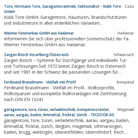
Blockzargen und Industriezargen bis hin zu individuelle Zargen
Tore, Hörmann Tore, Garagentorantrieb, Sektionaltor - Kubli Tore
Cazis
werden hergestellt. Stahlzargen Angermann ist Hersteller und
GmbH
Erzeuger von Fensterzargen und...
Kubli Tore GmbH: Garagentore, Haustüren, Brandschutztüren
und Industrietore in allen erdenklichen Varianten...
Weimer Fensterbau GmbH aus Hadamar
Hadamar
Informieren Sie sich über professionellen Sonnenschutz der Fa.
Weimer Fensterbau GmbH aus Hadamar.
Zargen Bösch Vorarlberg/Österreich
Schwarzach
Zargen Bösch – Systeme für Durchgänge und individuelle Tür-
und Torlösungen.Seit 1972 bietet Zargen Bösch in Österreich
und seit 1981 in der Schweiz die passenden Lösungen für
sämtliche Aufgabenstellungen im Tür- und Torbereich an.
Ferdinand Braselmann - Vielfalt mit Profil
Ennepetal
Ferdinand Braselmann - Vielfalt im Profil - Rolltorprofile,
Rolltorpanzer und komplette Rolltoranlagen mit Zertifizierung
nach DIN EN 13241
garagentore, tore, türen, verladetechnik, kompetenzcenter,
Mägenwil
aarau, aargau, baden, limmattal, fricktal, zürich - TECDOOR AG
garagentore, tore, türen, verladetechnik, aarau, aargau, baden,
limmattal, fricktal, zürich, diegten, mägenwil, othmarsingen,
baden, brugg, wettingen, oberentfelden, oberrohrdorf, frech
verladetechnik, altec, hörmann, kipptore, holztore, falttore