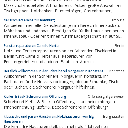
Massivholzmöbel aller Art für Innen u. Außen,große Auswahl an
Tischgruppen, Holzbänken, Blumentrögen, Gartenbrunnen,
Holzbretter, Holzvasen, Holz-Kinderspielzeug und Dekoartikeln
der tischlerservice für hamburg
Hamburg
Wir bieten Ihnen alle Dienstleistungen im Bereich Innenausbau,
Möbelbau und Ladenbau: Benötigen Sie für Ihr Haus einen neuen
Innenausbau? Oder fehlt Ihnen für Ihr Ladengeschäft ein auf Sie
und Ihre Waren abgestimmtes Design? Wir entwerfen Ihnen
Fensterreparaturen Camillo Herter
Berlin
Ihren kompletten Ausbau oder Einbau und stellen die Produkte in
Holz- und Fensterreparaturen von der fahrenden Tischlerei in
der eigenen Werkstatt...
Berlin führt Camillo Herter aus. Reparaturen von
Fenstergetrieben und anderen Bauteilen. Auch die
Fensterwartung kann von mir fachgerecht ausdeführt werden.
Herzlich willkommen in der Schreinerei Norgauer in Konstanz
Konstanz
Zur Absicherung Ihres Heimes können fast alle Fenster mit
Willkommen in der Schreinerei Norgauer in Konstanz. Ihr
Pilzkopfverriegelungen nachgerüstet werden. Schauen Sie...
Fachmann für die Holzverarbeitungen, ob nun Schränke, Tische
oder Küchen, die Schreinerei Norgauer hilft ihnen.
Kiefer & Beck Schreinerei in Offenburg
Offenburg-Elgersweier
Schreinerei Kiefer & Beck in Offenburg :: Ladeneinrichtungen |
Inneneinrichtung Kiefer & Beck Schreinerei in Offenburg"
klassische und passiv Haustüren, Holzhaustüren von Jilg
Berghaupten
Haustueren
Die Firma Jilg Haustüren stellt seit mehr als 2 Jahrzehnten