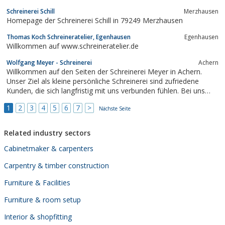
Erfahrung aus mehr als zwei Jahrzehnten Schreiner-Handwerk.
Schreinerei Schill
Merzhausen
Homepage der Schreinerei Schill in 79249 Merzhausen
Thomas Koch Schreineratelier, Egenhausen
Egenhausen
Willkommen auf www.schreineratelier.de
Wolfgang Meyer - Schreinerei
Achern
Willkommen auf den Seiten der Schreinerei Meyer in Achern.
Unser Ziel als kleine persönliche Schreinerei sind zufriedene
Kunden, die sich langfristig mit uns verbunden fühlen. Bei uns
bekommen Sie alles aus einer Hand - eine umfassende
1
2
3
4
5
6
7
>
Beratung, eine präz...
Nächste Seite
Related industry sectors
Cabinetmaker & carpenters
Carpentry & timber construction
Furniture & Facilities
Furniture & room setup
Interior & shopfitting