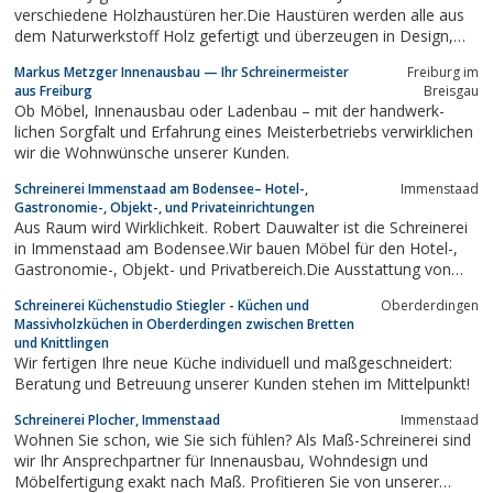
verschiedene Holzhaustüren her.Die Haustüren werden alle aus
dem Naturwerkstoff Holz gefertigt und überzeugen in Design,
Qualität und Funktion.Alle Türen werden mit handwerklicher
Markus Metzger Innenausbau — Ihr Schreinermeister
Freiburg im
Präzision und auch modernster Fertigungstechnik hergestellt.
aus Freiburg
Breisgau
Ob Möbel, Innen­ausbau oder Laden­bau – mit der hand­werk­
lichen Sorg­falt und Erfahrung eines Meister­betriebs verwirklichen
wir die Wohn­wünsche unserer Kunden.
Schreinerei Immenstaad am Bodensee– Hotel-,
Immenstaad
Gastronomie-, Objekt-, und Privateinrichtungen
Aus Raum wird Wirklichkeit. Robert Dauwalter ist die Schreinerei
in Immenstaad am Bodensee.Wir bauen Möbel für den Hotel-,
Gastronomie-, Objekt- und Privatbereich.Die Ausstattung von
Ferienwohnungen, Gästezimmern und Restaurants gehören zu
Schreinerei Küchenstudio Stiegler - Küchen und
Oberderdingen
unserer täglichen Arbeit, ebenso die Gestaltung von
Massivholzküchen in Oberderdingen zwischen Bretten
Terrassen.Wenn Sie jemanden...
und Knittlingen
Wir fertigen Ihre neue Küche individuell und maßgeschneidert:
Beratung und Betreuung unserer Kunden stehen im Mittelpunkt!
Schreinerei Plocher, Immenstaad
Immenstaad
Wohnen Sie schon, wie Sie sich fühlen? Als Maß-Schreinerei sind
wir Ihr Ansprechpartner für Innenausbau, Wohndesign und
Möbelfertigung exakt nach Maß. Profitieren Sie von unserer