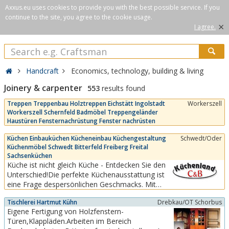
Axxus.eu uses cookies to provide you with the best possible service. If you
continue to the site, you agree to the cookie usage.
×
I agree.
Handcraft
Economics, technology, building & living
Joinery & carpenter
553
results found
Treppen Treppenbau Holztreppen Eichstätt Ingolstadt
Workerszell
Workerszell Schernfeld Badmöbel Treppengeländer
Haustüren Fensternachrüstung Fenster nachrüsten
Küchen Einbauküchen Kücheneinbau Küchengestaltung
Schwedt/Oder
Küchenmöbel Schwedt Bitterfeld Freiberg Freital
Sachsenküchen
Küche ist nicht gleich Küche - Entdecken Sie den
Unterschied!Die perfekte Küchenausstattung ist
eine Frage despersönlichen Geschmacks. Mit
unserem vielseitigenProgramm moderner
Tischlerei Hartmut Kühn
Drebkau/OT Schorbus
Qualitäts-Einbauküchen lassen sich die
Eigene Fertigung von Holzfenstern-
unterschiedlichsten Wünsche anspruchsvoller
Türen,Klappläden.Arbeiten im Bereich
Kunden hinsichtlich Design und Funktionalität