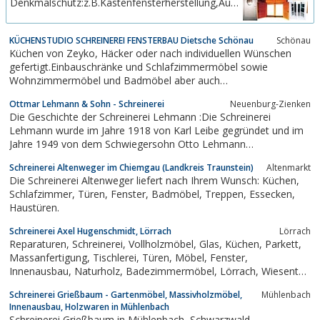
Denkmalschutz:z.B.Kastenfensterherstellung,Aufarbeitungen,
erfüllen....
Restauration.
KÜCHENSTUDIO SCHREINEREI FENSTERBAU Dietsche Schönau
Schönau
Küchen von Zeyko, Häcker oder nach individuellen Wünschen
gefertigt.Einbauschränke und Schlafzimmermöbel sowie
Wohnzimmermöbel und Badmöbel aber auch
Objekteinrichtungen.
Ottmar Lehmann & Sohn - Schreinerei
Neuenburg-Zienken
Die Geschichte der Schreinerei Lehmann :Die Schreinerei
Lehmann wurde im Jahre 1918 von Karl Leibe gegründet und im
Jahre 1949 von dem Schwiegersohn Otto Lehmann
übernommen. Seit seinem frühen Tod im Jahre 1966 führt sein
Schreinerei Altenweger im Chiemgau (Landkreis Traunstein)
Altenmarkt
Sohn Ottmar Lehmann die Schreinerei weiter.1968 legte er die
Die Schreinerei Altenweger liefert nach Ihrem Wunsch: Küchen,
Meisterprüfung ab und führte unter anderen...
Schlafzimmer, Türen, Fenster, Badmöbel, Treppen, Essecken,
Haustüren.
Schreinerei Axel Hugenschmidt, Lörrach
Lörrach
Reparaturen, Schreinerei, Vollholzmöbel, Glas, Küchen, Parkett,
Massanfertigung, Tischlerei, Türen, Möbel, Fenster,
Innenausbau, Naturholz, Badezimmermöbel, Lörrach, Wiesental,
Baden-Württemberg, Schlafzimmermöbel, Bienenwachs
Schreinerei Grießbaum - Gartenmöbel, Massivholzmöbel,
Mühlenbach
Innenausbau, Holzwaren in Mühlenbach
Schreinerei Grießbaum in Mühlenbach, Schwarzwald-