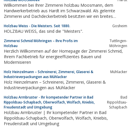
technischen Bereich.Seit 1978 liegt die Geschäftsführung in den
Willkommen bei Ihrer Zimmerei holzbau Moosmann, dem
Händen von...
Handwerkerbetrieb aus Hardt im Schwarzwald. Als gelernte
Zimmerei und Dachdeckerbetrieb besitzten wir ein breites
Leistungsspektrum. Werfen Sie einen Blick auf folgende Seiten
Holzbau Weiss - Die Meisters. Seit 1880.
Gosheim
und erfahren Sie, was wir für Sie tun können.
HOLZBAU WEISS, das sind die "Meisters".
Zimmerei Schmid Möhringen – Ihre Profis im
Tuttlingen-
Holzbau
Möhringen
Herzlich Willkommen auf der Homepage der Zimmerei Schmid,
Ihrem Fachbetrieb für energieeffizientes Bauen und
Modernisieren
Holz Heinzelmann – Schreinerei, Zimmerei, Glaserei &
Mühlacker
Industrieverpackungen aus Mühlacker
Holz Heinzelmann – Schreinerei, Zimmerei, Glaserei &
Industrieverpackungen aus Mühlacker
Holzbau Armbruster - Ihr kompetender Partner in Bad
Bad
Rippoldsau-Schapbach, Oberwolfach, Wolfach, Kniebis,
Rippoldsau-
Freudenstadt und Umgebung
Schapbach
Holzbau Armbruster | Ihr kompetender Partner in Bad
Rippoldsau-Schapbach, Oberwolfach, Wolfach, Kniebis,
Freudenstadt und Umgebung