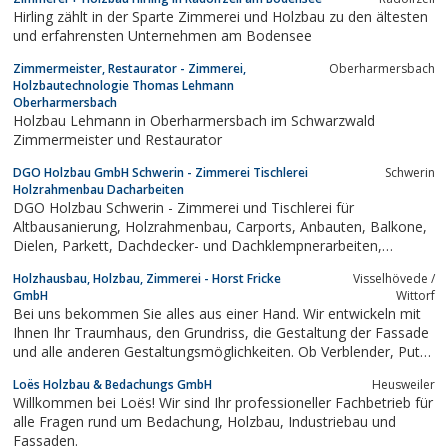
Hirling zählt in der Sparte Zimmerei und Holzbau zu den ältesten
und erfahrensten Unternehmen am Bodensee
Zimmermeister, Restaurator - Zimmerei,
Oberharmersbach
Holzbautechnologie Thomas Lehmann
Oberharmersbach
Holzbau Lehmann in Oberharmersbach im Schwarzwald
Zimmermeister und Restaurator
DGO Holzbau GmbH Schwerin - Zimmerei Tischlerei
Schwerin
Holzrahmenbau Dacharbeiten
DGO Holzbau Schwerin - Zimmerei und Tischlerei für
Altbausanierung, Holzrahmenbau, Carports, Anbauten, Balkone,
Dielen, Parkett, Dachdecker- und Dachklempnerarbeiten,
Innenausbau.
Holzhausbau, Holzbau, Zimmerei - Horst Fricke
Visselhövede /
GmbH
Wittorf
Bei uns bekommen Sie alles aus einer Hand. Wir entwickeln mit
Ihnen Ihr Traumhaus, den Grundriss, die Gestaltung der Fassade
und alle anderen Gestaltungsmöglichkeiten. Ob Verblender, Putz,
Holz oder eine Mischfassade bleibt Ihre Wahl. Sie haben sowohl
Loës Holzbau & Bedachungs GmbH
Heusweiler
bei der Planung als auch während der Bauphase nur uns als
Willkommen bei Loës! Wir sind Ihr professioneller Fachbetrieb für
Ansprechpartner.
alle Fragen rund um Bedachung, Holzbau, Industriebau und
Fassaden.