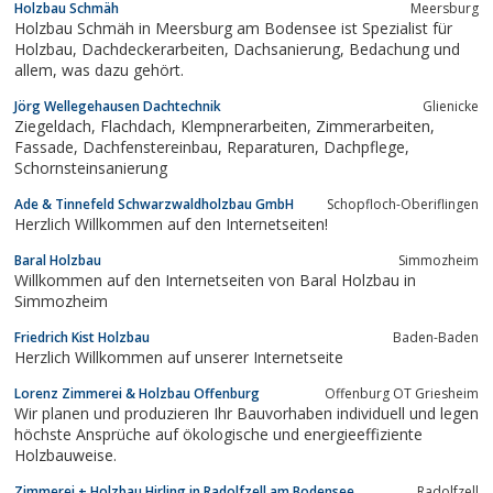
Holzbau Schmäh
Meersburg
Holzbau Schmäh in Meersburg am Bodensee ist Spezialist für
Holzbau, Dachdeckerarbeiten, Dachsanierung, Bedachung und
allem, was dazu gehört.
Jörg Wellegehausen Dachtechnik
Glienicke
Ziegeldach, Flachdach, Klempnerarbeiten, Zimmerarbeiten,
Fassade, Dachfenstereinbau, Reparaturen, Dachpflege,
Schornsteinsanierung
Ade & Tinnefeld Schwarzwaldholzbau GmbH
Schopfloch-Oberiflingen
Herzlich Willkommen auf den Internetseiten!
Baral Holzbau
Simmozheim
Willkommen auf den Internetseiten von Baral Holzbau in
Simmozheim
Friedrich Kist Holzbau
Baden-Baden
Herzlich Willkommen auf unserer Internetseite
Lorenz Zimmerei & Holzbau Offenburg
Offenburg OT Griesheim
Wir planen und produzieren Ihr Bauvorhaben individuell und legen
höchste Ansprüche auf ökologische und energieeffiziente
Holzbauweise.
Zimmerei + Holzbau Hirling in Radolfzell am Bodensee
Radolfzell