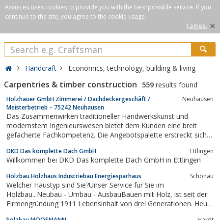
Axxus.eu uses cookies to provide you with the best possible service. If you
continue to the site, you agree to the cookie usage.
×
I agree.
Handcraft
Economics, technology, building & living
Carpentries & timber construction
559
results found
Holzhauer GmbH Zimmerei / Dachdeckergeschäft /
Neuhausen
Meisterbetrieb – 75242 Neuhausen
Das Zusammenwirken traditioneller Handwerkskunst und
modernstem Ingenieurswesen bietet dem Kunden eine breit
gefächerte Fachkompetenz. Die Angebotspalette erstreckt sich
vom Ingenieurholzbau über den Holzrahmenbau bis hin zum
DKD Das komplette Dach GmbH
Ettlingen
Gartenhaus und umfasst darüber hinaus vom Steildach bis zum
Willkommen bei DKD Das komplette Dach GmbH in Ettlingen
begrünten Flachdach alle Arten an...
Holzbau Holzhaus Industriebau Energiesparhaus
Schönau
Welcher Haustyp sind Sie?Unser Service für Sie im
Holzbau...Neubau - Umbau - AusbauBauen mit Holz, ist seit der
Firmengründung 1911 Lebensinhalt von drei Generationen. Heute
beschäftigen wir ca. 30 Mitarbeiter im kaufmännischen und
holzbau MOOSMANN
Hardt