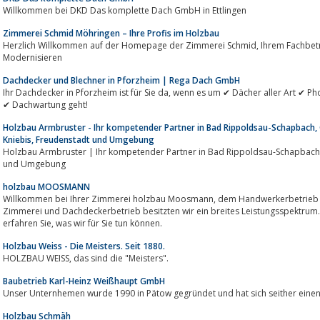
Willkommen bei DKD Das komplette Dach GmbH in Ettlingen
Zimmerei Schmid Möhringen – Ihre Profis im Holzbau
Herzlich Willkommen auf der Homepage der Zimmerei Schmid, Ihrem Fachbetrieb für energieeffizientes Bauen und
Modernisieren
Dachdecker und Blechner in Pforzheim | Rega Dach GmbH
Ihr Dachdecker in Pforzheim ist für Sie da, wenn es um ✔ Dächer aller Art ✔ Photovoltaik- und Solaranlagen ✔ Dachreparatur
✔ Dachwartung geht!
Holzbau Armbruster - Ihr kompetender Partner in Bad Rippoldsau-Schapbach,
Kniebis, Freudenstadt und Umgebung
Holzbau Armbruster | Ihr kompetender Partner in Bad Rippoldsau-Schapbach, Oberwolfach, Wolfach, Kniebis, Freudensta
und Umgebung
holzbau MOOSMANN
Willkommen bei Ihrer Zimmerei holzbau Moosmann, dem Handwerkerbetrieb aus Hardt im Schwarzwald. Als gelernte
Zimmerei und Dachdeckerbetrieb besitzten wir ein breites Leistungsspektrum. 
erfahren Sie, was wir für Sie tun können.
Holzbau Weiss - Die Meisters. Seit 1880.
HOLZBAU WEISS, das sind die "Meisters".
Baubetrieb Karl-Heinz Weißhaupt GmbH
Unser Unternhemen wurde 1990 in Pätow gegründet und hat sich seither ein
Holzbau Schmäh