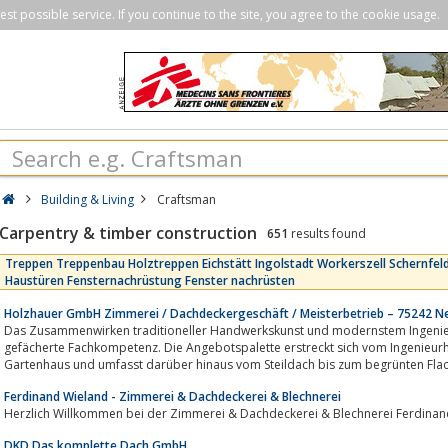
st possible service. If you continue to the site, you agree to the cookie usage.
Building & Living
Craftsman
Carpentry & timber construction
651
results found
Treppen Treppenbau Holztreppen Eichstätt Ingolstadt Workerszell Schernfe
Haustüren Fensternachrüstung Fenster nachrüsten
Holzhauer GmbH Zimmerei / Dachdeckergeschäft / Meisterbetrieb – 75242 
Das Zusammenwirken traditioneller Handwerkskunst und modernstem Ingenie
gefächerte Fachkompetenz. Die Angebotspalette erstreckt sich vom Ingenieu
Gartenhaus und umfasst darüber hinaus vom Steildach bis zum begrünten Flach
Ferdinand Wieland - Zimmerei & Dachdeckerei & Blechnerei
Herzlich Willkommen bei der Zimmerei & Dachdeckerei & Blechnerei Ferdinan
DKD Das komplette Dach GmbH