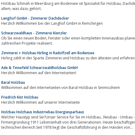
Holzbau Schmäh in Meersburg am Bodensee ist Spezialist für Holzbau, Dachdeckerarbeiten, Dachsanierung, Bedachung und
allem, was dazu gehört.
Langhof GmbH - Zimmerer Dachdecker
Herzlich Willkommen bei der Langhof GmbH in Remchingen
Schwarzwaldhaus - Zimmerei Kienzler
Ob Sie einen neuen Boden, Fenster oder einen kompletten Innenausbau planen wir von der Zimmerei Kienzler haben schon
zahlreichen Projekte realisiert.
Zimmerei + Holzbau Hirling in Radolfzell am Bodensee
Hirling zählt in der Sparte Zimmerei und Holzbau zu den ältesten und erfah
Ade & Tinnefeld Schwarzwaldholzbau GmbH
Herzlich Willkommen auf den Internetseiten!
Baral Holzbau
Willkommen auf den Internetseiten von Baral Holzbau in Simmozheim
Friedrich Kist Holzbau
Herzlich Willkommen auf unserer Internetseite
Holzbau Holzhaus Industriebau Energiesparhaus
Welcher Haustyp sind Sie?Unser Service für Sie im Holzbau...Neubau - Umbau - AusbauB
Firmengründung 1911 Lebensinhalt von drei Generationen. Heute beschäftigen
technischen Bereich.Seit 1978 liegt die Geschäftsführung in den Händen von...