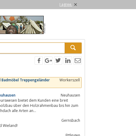
×
I agree.
ld Badmöbel Treppengeländer
Workerszell
Neuhausen
Neuhausen
urswesen bietet dem Kunden eine breit
rholzbau über den Holzrahmenbau bis hin zum
dach alle Arten an...
Gernsbach
d Wieland!
Ettlingen