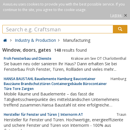
Axxus.eu uses cookies to provide you with the best possible service. If you
continue to the site, you agree to the cookie usage.
×
I agree.
Industry & Production
Manufacturing
Window, doors, gates
148
results found
Froh Fensterbau und Dienste
Krakow am See OT Charlottenthal
Sie bauen neu oder sanieren Ihr Haus? Dann erhalten Sie bei
Fensterbau Froh Fenster, Türen, Rollläden und vieles mehr...
HANSA BAUSTAHL Bauelemente Hamburg Baucontainer
Hamburg
Bauzäune Brandschutztüren Containergebäude Bürocontainer
Türe Tore Zargen
Mobile Räume und Bauelemente – das fasst die
Tätigkeitsschwerpunkte des mittelständischen Unternehmens
treffend zusammen.Hansa Baustahl ist eine erfolgreiche
Containervermietung sowie Containerfertigung, deren Angebot
Hersteller für Fenster und Türen | Internorm AT
Traun
vom Baucontainer über den Bürocontainer und Wohncontainer
Hersteller für Fenster und Türen. Hochwertige, energieeffiziente
bis hin zum Sanitärcontainer reicht.Bauelemente aus...
und sichere Fenster und Türen von Internorm - 100% aus