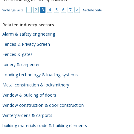
1
2
3
4
5
6
7
>
Vorherige Seite
Nächste Seite
Related industry sectors
Alarm & safety engineering
Fences & Privacy Screen
Fences & gates
Joinery & carpenter
Loading technology & loading systems
Metal construction & locksmithery
Window & building of doors
Window construction & door construction
Wintergardens & carports
building materials trade & building elements