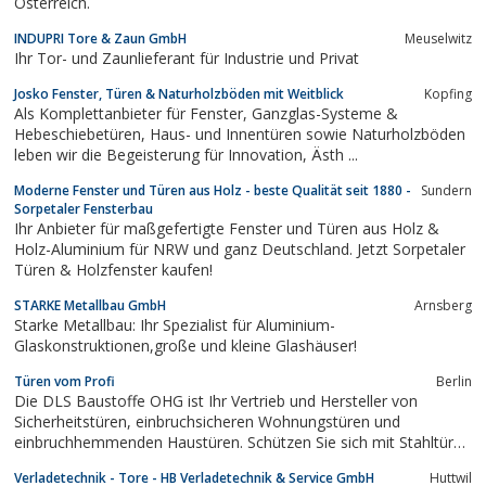
Österreich.
INDUPRI Tore & Zaun GmbH
Meuselwitz
Ihr Tor- und Zaunlieferant für Industrie und Privat
Josko Fenster, Türen & Naturholzböden mit Weitblick
Kopfing
Als Komplettanbieter für Fenster, Ganzglas-Systeme &
Hebeschiebetüren, Haus- und Innentüren sowie Naturholzböden
leben wir die Begeisterung für Innovation, Ästh ...
Moderne Fenster und Türen aus Holz - beste Qualität seit 1880 -
Sundern
Sorpetaler Fensterbau
Ihr Anbieter für maßgefertigte Fenster und Türen aus Holz &
Holz-Aluminium für NRW und ganz Deutschland. Jetzt Sorpetaler
Türen & Holzfenster kaufen!
STARKE Metallbau GmbH
Arnsberg
Starke Metallbau: Ihr Spezialist für Aluminium-
Glaskonstruktionen,große und kleine Glashäuser!
Türen vom Profi
Berlin
Die DLS Baustoffe OHG ist Ihr Vertrieb und Hersteller von
Sicherheitstüren, einbruchsicheren Wohnungstüren und
einbruchhemmenden Haustüren. Schützen Sie sich mit Stahltüren
oder Einsteckschlössern. Hochwertige einbruchsichere Türen und
Verladetechnik - Tore - HB Verladetechnik & Service GmbH
Huttwil
Sicherheitstüren für Ihren Wohnraum.