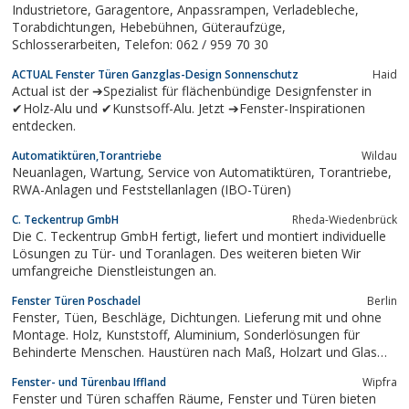
Industrietore, Garagentore, Anpassrampen, Verladebleche,
Torabdichtungen, Hebebühnen, Güteraufzüge,
Schlosserarbeiten, Telefon: 062 / 959 70 30
ACTUAL Fenster Türen Ganzglas-Design Sonnenschutz
Haid
Actual ist der ➔Spezialist für flächenbündige Designfenster in
✔Holz-Alu und ✔Kunstsoff-Alu. Jetzt ➔Fenster-Inspirationen
entdecken.
Automatiktüren,Torantriebe
Wildau
Neuanlagen, Wartung, Service von Automatiktüren, Torantriebe,
RWA-Anlagen und Feststellanlagen (IBO-Türen)
C. Teckentrup GmbH
Rheda-Wiedenbrück
Die C. Teckentrup GmbH fertigt, liefert und montiert individuelle
Lösungen zu Tür- und Toranlagen. Des weiteren bieten Wir
umfangreiche Dienstleistungen an.
Fenster Türen Poschadel
Berlin
Fenster, Tüen, Beschläge, Dichtungen. Lieferung mit und ohne
Montage. Holz, Kunststoff, Aluminium, Sonderlösungen für
Behinderte Menschen. Haustüren nach Maß, Holzart und Glas
kann ausgesucht werden. WUNSCH-FENSTER & HAUSTÜR.
Fenster- und Türenbau Iffland
Wipfra
ALLES nach WUNSCH.
Fenster und Türen schaffen Räume, Fenster und Türen bieten