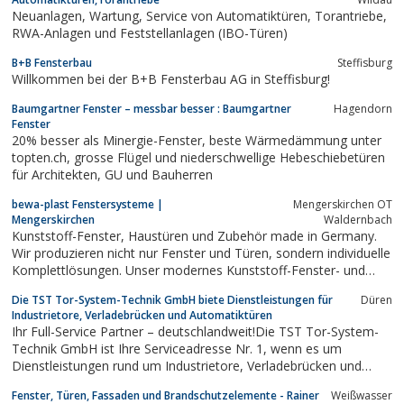
der Name AS Tor- und Verladetechnik für herausragende
Neuanlagen, Wartung, Service von Automatiktüren, Torantriebe,
Produkt- und...
RWA-Anlagen und Feststellanlagen (IBO-Türen)
B+B Fensterbau
Steffisburg
Willkommen bei der B+B Fensterbau AG in Steffisburg!
Baumgartner Fenster – messbar besser : Baumgartner
Hagendorn
Fenster
20% besser als Minergie-Fenster, beste Wärmedämmung unter
topten.ch, grosse Flügel und niederschwellige Hebeschiebetüren
für Architekten, GU und Bauherren
bewa-plast Fenstersysteme |
Mengerskirchen OT
Mengerskirchen
Waldernbach
Kunststoff-Fenster, Haustüren und Zubehör made in Germany.
Wir produzieren nicht nur Fenster und Türen, sondern individuelle
Komplettlösungen. Unser modernes Kunststoff-Fenster- und
Türen Sortiment…
Die TST Tor-System-Technik GmbH biete Dienstleistungen für
Düren
Industrietore, Verladebrücken und Automatiktüren
Ihr Full-Service Partner – deutschlandweit!Die TST Tor-System-
Technik GmbH ist Ihre Serviceadresse Nr. 1, wenn es um
Dienstleistungen rund um Industrietore, Verladebrücken und
Automatiktüren geht
Fenster, Türen, Fassaden und Brandschutzelemente - Rainer
Weißwasser