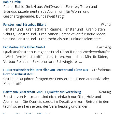
Bahlo GmbH
Rainer Bahlo GmbH aus Weißwasser: Fenster, Türen und
Brandschutzelemente aus Aluminium für Wohn- und
Geschäftsgebäude. Bundesweit tätig.
Fenster- und Türenbau Iffland
Wipfra
Fenster und Türen schaffen Räume, Fenster und Türen bieten
Schutz, Fenster und Türen öffnen Perspektiven für neue Ideen.
So sind Fenster und Türen mehr als nur Funktionselemente ...
Fensterbau Elbe Elster GmbH
Herzberg
Qualitätsfenster aus eigener Produktion für den Wiederverkäufer
- Wir liefern Kunststofffenster, -türen, Vordächer, Mini-Rolläden,
Vorbau-Rolläden, Sektionaltore, Schwingtore -
Angebotsbearbeitung erfolgt innerhalb 24 Stunden
FTB Bretschneider ist Hersteller von Fenster und Türen aus
Großschirma
Holz oder Kunststoff
Seit über 30 Jahren fertigen wir Fenster und Türen aus Holz oder
Kunststoff.
Hartmann Fensterbau GmbH I Qualität aus Vorarlberg
Nenzing
Fenster von Hartmann sind nicht einfach nur Glas, Holz und
Aluminium. Die Qualität steckt im Detail, wie zum Beispiel in den
technischen Feinheiten, der Verarbeitung und in der
Materialwahl.Wir bieten Ihnen eine umfangreiche Auswahl an