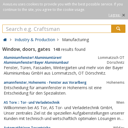
Axxus.eu uses cookies to provide you with the best possible service. If you
continue to the site, you agree to the cookie usage.
×
I agree.
Industry & Production
Manufacturing
Window, doors, gates
148
results found
Aluminiumfenster! Aluminiumtüren!
Lommatzsch OT
Aluminiumfenster! Bayer Aluminiumbau!
Dörschnitz
Fenster, Türen, Fassaden, Wintergarten und mehr von der Bayer
Aluminiumbau GmbH aus Lommatzsch, OT Dörschnitz.
amannfenster, Hohenems - Fenster aus Vorarlberg
Hohenems
Entscheidung für amannfenster in Hohenems ist eine
Entscheidung für den Spezialisten.
AS Tore :: Tor- und Verladetechnik
Wien
Willkommen bei AS Tor, AS Tor- und Verladetechnik GmbH,
Unser zentrales Ziel ist die speziellen Aufgabenstellungen unserer
Kunden mit technisch und wirtschaftlich optimalen Lösungen in
ihrem besten Interesse zu erfüllen, Seit mehr als 8 Jahren steht
Automatiktüren,Torantriebe
Wildau