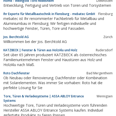
Home - Weingold Tore Hildesheim
Diekholzen
Qualitätsfenstern aus Holz und Holz-Alu natürlich aus Vorarlberg!
Entwicklung, Fertigung und Vertrieb von Toren und Torsystemen
Ihr Experte für Metallbautechnik in Flensburg - mebatec GmbH
Flensburg
mebatec ist Ihr renommierter Fachbetrieb für Metallbau und
Aluminiumbau in Flensburg. Wir fertigen individuelle und
hochwertige Fenster, Türen, Tore und Fassaden.
Jos. Berchtold AG
Zürich
Willkommen bei der Jos. Berchtold AG
KATZBECK | Fenster & Türen aus HolzAlu und Holz
Rudersdorf
Seit über 65 Jahren produziert KATZBECK als österreichisches
Familienunternehmen Fenster und Haustüren aus Holz und
HolzAlu nach Maß.
Roto Dachfenster
Bad Mergentheim
Ob Neubau oder Renovierung. Dachfenster oder Kombination
mit Solarelementen. Was immer Sie vorhaben: Roto hat die
perfekte Lösung für Sie
Tore, Türen & Verladesysteme | ASSA ABLOY Entrance
Wennigsen
Systems
Hochwertige Tore, Türen und Verladesysteme vom führenden
Hersteller ASSA ABLOY Entrance Systems kaufen. Individuel
gefertigte Produkte zu fairen Preisen.