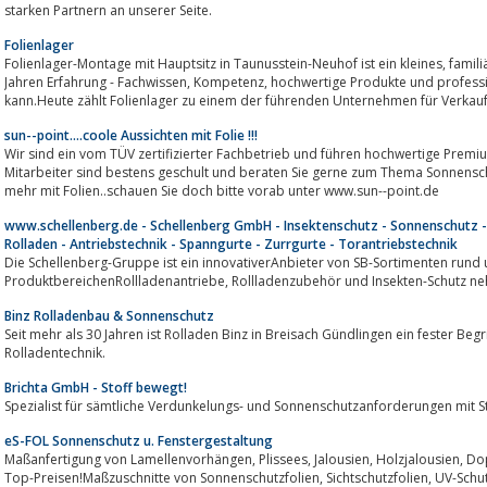
starken Partnern an unserer Seite.
Folienlager
Folienlager-Montage mit Hauptsitz in Taunusstein-Neuhof ist ein kleines, familiär gehaltenes Unternehmen das mit vielen
Jahren Erfahrung - Fachwissen, Kompetenz, hochwertige Produkte und professionelle Folienbeschichtungen aufweisen
kann.Heute zählt Folienlager zu einem der führenden Unternehmen für Verkauf
sun--point....coole Aussichten mit Folie !!!
Wir sind ein vom TÜV zertifizierter Fachbetrieb und führen hochwertige Premi
Mitarbeiter sind bestens geschult und beraten Sie gerne zum Thema Sonnenschutz, UV-Schutz, Splitterschutz, Sichtsc
mehr mit Folien..schauen Sie doch bitte vorab unter www.sun--point.de
www.schellenberg.de - Schellenberg GmbH - Insektenschutz - Sonnenschutz -
Rolladen - Antriebstechnik - Spanngurte - Zurrgurte - Torantriebstechnik
Die Schellenberg-Gruppe ist ein innovativerAnbieter von SB-Sortimenten rund
ProduktbereichenRollladenantriebe, Rollladenzubehör und I
Binz Rolladenbau & Sonnenschutz
Seit mehr als 30 Jahren ist Rolladen Binz in Breisach Gündlingen ein fester Begriff für innovativen Sonnenschutz und
Rolladentechnik.
Brichta GmbH - Stoff bewegt!
Spezialist für sämtliche Verdunkelungs- und Sonnenschutzanforderungen mit S
eS-FOL Sonnenschutz u. Fenstergestaltung
Maßanfertigung von Lamellenvorhängen, Plissees, Jalousien, Holzjalousien, Doppelrollos, Rollosystemen, Folienrollos zu
Top-Preisen!Maßzuschnitte von Sonnenschutzfolien, Sichtschutzfolien, UV-Schutzfolien und SicherheitsfolienUnser