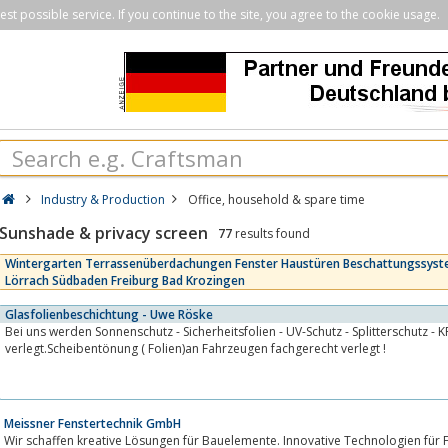
st possible service. If you continue to the site, you agree to the cookie usage.
Industry & Production
Office, household & spare time
Sunshade & privacy screen
77
results found
Wintergarten Terrassenüberdachungen Fenster Haustüren Beschattungssyst
Lörrach Südbaden Freiburg Bad Krozingen
Glasfolienbeschichtung - Uwe Röske
Bei uns werden Sonnenschutz - Sicherheitsfolien - UV-Schutz - Splitterschutz - 
verlegt.Scheibentönung ( Folien)an Fahrzeugen fachgerecht verlegt !
Meissner Fenstertechnik GmbH
Wir schaffen kreative Lösungen für Bauelemente. Innovative Technologien für Fenster und Türen, g