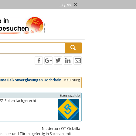
×
I agree.
eme Balkonverglasungen Hochrhein
Maulburg
Eberswalde
KFZ-Folien fachgerecht
Niederau / OT Ockrilla
efertig in Sachsen, mit