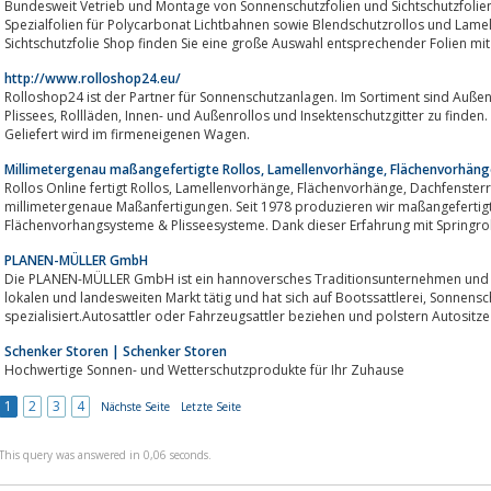
Bundesweit Vetrieb und Montage von Sonnenschutzfolien und Sichtschutzfolie
Spezialfolien für Polycarbonat Lichtbahnen sowie Blendschutzrollos und Lame
Sichtschutzfolie Shop finden Sie eine große Auswahl entsprechender Folien mit b
http://www.rolloshop24.eu/
Rolloshop24 ist der Partner für Sonnenschutzanlagen. Im Sortiment sind Außen- und Innenjalo
Plissees, Rollläden, Innen- und Außenrollos und Insektenschutzgitter zu finden. Die Produkte sind alle Made in Germany.
Geliefert wird im firmeneigenen Wagen.
Millimetergenau maßangefertigte Rollos, Lamellenvorhänge, Flächenvorhänge
Rollos Online fertigt Rollos, Lamellenvorhänge, Flächenvorhänge, Dachfensterrollos, Plissees & Kassettenrollos als
millimetergenaue Maßanfertigungen. Seit 1978 produzieren wir maßangefertigte Rollosystem
Flächenvorhangsysteme & Plisseesysteme. Dank dieser Erfahrung mit Springroll
PLANEN-MÜLLER GmbH
Die PLANEN-MÜLLER GmbH ist ein hannoversches Traditionsunternehmen und ber
lokalen und landesweiten Markt tätig und hat sich auf Bootssattlerei, Sonnenschutz, Planen und Beschriftungen
spezialisiert.Autosattler oder Fahrzeugsattler beziehen und polstern Autositze
Schenker Storen | Schenker Storen
Hochwertige Sonnen- und Wetterschutzprodukte für Ihr Zuhause
1
2
3
4
Nächste Seite
Letzte Seite
This query was answered in 0,06 seconds.