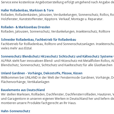
Service:eine kostenlose Angebotserstellung erfolgt umgehend nach Angabe der
Haller Rolladenbau, Markisen & Tore
Rolladen, Rolladenkästen, Jalousien, Verdunkelungen, Sonnenschutz, Rollos, Rolltore, Rollgitter, Markisen, Vertikalanlagen,
Holzfenster, Kunststoffenster, Kipptore. Verkauf, Montage u. Reparatur.
Rolladen- & Markisenbau Dresden
Rolladen, Jalousien, Sonnenschutz, Verdunkelungen, Insektenschutz, Rolltore
Schneider Rolladenbau, Fachbetrieb für Rolladenbau
Fachbetrieb für Rollladenbau, Rolltore und Sonnenschutzanlagen. Insektenschutz sowie Garagentore, Markisen, Jalousien und
vieles mehr aus Elztal.
Sonnenschutz Blendschutz Hitzeschutz Sichtschutz und Kälteschutz Systeme
ALPINA steht fuer innovativen Blend- und Hitzeschutz mit Metallfolien Rollos, ALPINA Rollo's bieten maßgeschneiderten
Blendschutz, Sonnenschutz, Sichtschutz und Kaelteschutz für alle Glasflaechen
Unland Gardinen - Vorhänge, Dekostoffe, Plissee, Kissen
Willkommen bei UNLAND in der Welt der Fenstermode Gardinen, Vorhänge, Dekostoffe, Kissen, Plissees, Rollos, Jalousien .
Flächenvorhänge, Vertikalanlagen
Bauelemente aus Deutschland
Wir stellen Markisen, Rollladen, Dachfenster, Dachfensterrollladen, Hautüren, Vordächer, Kunststofffenster, Terrassendächer
und Garagentore in unseren eigenen Werken in Deutschland her und liefern 
montieren unsere Produkte fachgerecht an Ihr Haus.
Hahn-Sonnenschutz