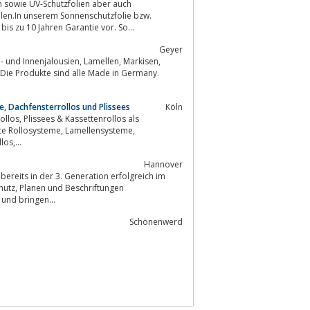
n sowie UV-Schutzfolien aber auch
llen.In unserem Sonnenschutzfolie bzw.
is zu 10 Jahren Garantie vor. So...
Geyer
usien, Lamellen, Markisen,
, Dachfensterrollos und Plissees
Köln
e, Lamellensysteme,
os,...
Hannover
eits in der 3. Generation erfolgreich im
 und bringen...
Schönenwerd