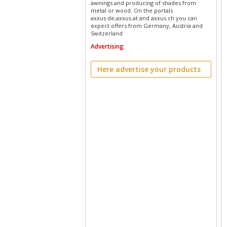
awnings and producing of shades from
metal or wood. On the portals
axxus.de,axxus.at and axxus.ch you can
expect offers from Germany, Austria and
Switzerland
Advertising
Here advertise your products