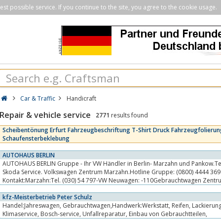
st possible service. If you continue to the site, you agree to the cookie usage.
Car & Traffic
Handicraft
Repair & vehicle service
2771
results found
Scheibentönung Erfurt Fahrzeugbeschriftung T-Shirt Druck Fahrzeugfolieru
Schaufensterbeklebung
AUTOHAUS BERLIN
AUTOHAUS BERLIN Gruppe - Ihr VW Händler in Berlin- Marzahn und Pankow.Tel
Skoda Service. Volkswagen Zentrum Marzahn.Hotline Gruppe: (0800) 4444 369 (
Kontakt:Marzahn:Tel. (030) 54 797-VW Neuwagen: -110Gebrauchtwagen Zentru
-100Mietwagen: -159...
kfz-Meisterbetrieb Peter Schulz
Handel:Jahreswagen, Gebrauchtwagen,Handwerk:Werkstatt, Reifen, Lackierung, 
Klimaservice, Bosch-service, Unfallreparatur, Einbau von Gebrauchtteilen,