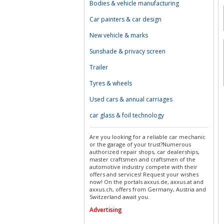
Bodies & vehicle manufacturing
Car painters & car design
New vehicle & marks
Sunshade & privacy screen
Trailer
Tyres & wheels
Used cars & annual carriages
car glass & foil technology
Are you looking for a reliable car mechanic
or the garage of your trust?Numerous
authorized repair shops, car dealerships,
master craftsmen and craftsmen of the
automotive industry compete with their
offers and services! Request your wishes
now! On the portals axxus.de, axxus.at and
axxus.ch, offers from Germany, Austria and
Switzerland await you.
Advertising