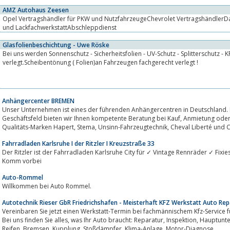
AMZ Autohaus Zeesen
Opel Vertragshändler für PKW und NutzfahrzeugeChevrolet VertragshändlerD
und LackfachwerkstattAbschleppdienst
Glasfolienbeschichtung - Uwe Röske
Bei uns werden Sonnenschutz - Sicherheitsfolien - UV-Schutz - Splitterschutz - 
verlegt.Scheibentönung ( Folien)an Fahrzeugen fachgerecht verlegt !
Anhängercenter BREMEN
Unser Unternehmen ist eines der führenden Anhängercentren in Deutschland. D
Geschäftsfeld bieten wir Ihnen kompetente Beratung bei Kauf, Anmietung oder der Reparatur eines Pkw-Anhängers. Mit den
Qualitäts-Marken Hapert, Stema, Unsinn-Fahrzeugtech
Fahrradladen Karlsruhe I der Ritzler I Kreuzstraße 33
Der Ritzler ist der Fahrradladen Karlsruhe City für ✓ Vintage Rennräder ✓ Fix
Komm vorbei
Auto-Rommel
Willkommen bei Auto Rommel.
Autotechnik Rieser GbR Friedrichshafen - Meisterhaft KFZ Werkstatt Auto Rep
Vereinbaren Sie jetzt einen Werkstatt-Termin bei fachmännischem Kfz-Service für alle Fahrze
Bei uns finden Sie alles, was Ihr Auto braucht: Reparatur, Inspektion, Hauptuntersuchung, Abgaseuntersuchung, Räder und
Reifen, Bremsen, Kupplung, Stoßdämpfer, Klima-Anlage, Motor-Diagnose,...