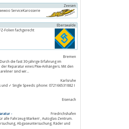
Zeesen
aewoo ServiceKarosserie
Eberswalde
KFZ-Folien fachgerecht
Bremen
urch die fast 30-jährige Erfahrung im
nik, Cheval Liberté und Careliner sind wir...
Karlsruhe
ies und ✓ Single Speeds :phone: 072166531882 I
Eisenach
aratur -
Friedrichshafen
ug-Marken! , Autoglas-Zentrum.