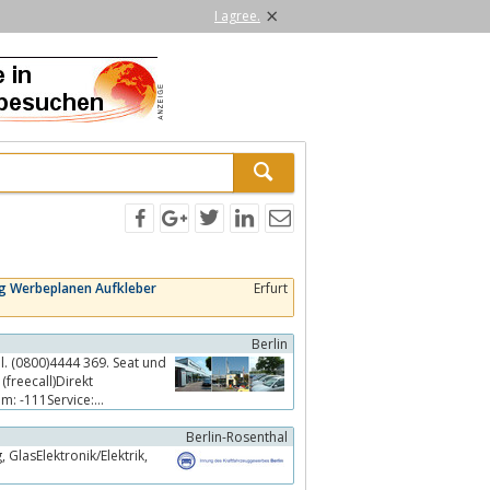
×
I agree.
ng Werbeplanen Aufkleber
Erfurt
Berlin
. (0800)4444 369. Seat und
freecall)Direkt
m: -111Service:
Berlin-Rosenthal
GlasElektronik/Elektrik,