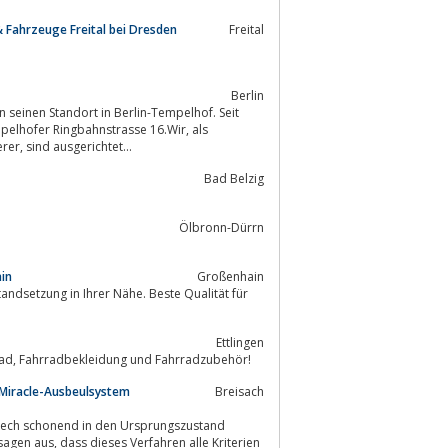
ahrzeuge Freital bei Dresden
Freital
Berlin
 seinen Standort in Berlin-Tempelhof. Seit
Innungsfach-/Meister-/Ausbildungs- und Partnerbetrieb verschiedener Versicherer, sind ausgerichtet...
Bad Belzig
Ölbronn-Dürrn
ain
Großenhain
Ettlingen
Radial - 76275 - Ettlingen - Ihr professioneller Ansprechpartner in Sachen Fahrrad, Fahrradbekleidung und Fahrradzubehör!
 Miracle-Ausbeulsystem
Breisach
Blech schonend in den Ursprungszustand
agen aus, dass dieses Verfahren alle Kriterien