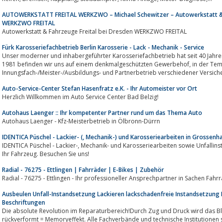
AUTOWERKSTATT FREITAL WERKZWO – Michael Schewitzer – Autowerkstatt & F
WERKZWO FREITAL
Autowerkstatt & Fahrzeuge Freital bei Dresden WERKZWO FREITAL
Fürk Karosseriefachbetrieb Berlin Karosserie - Lack - Mechanik - Service
Unser moderner und inhabergeführter Karosseriefachbetrieb hat seit 40 Jahren
1981 befinden wir uns auf einem denkmalgeschützten Gewerbehof, in der Tempelhofer Ringbahnstrasse 16.Wir, als
Auto-Service-Center Stefan Hasenfratz e.K. - Ihr Automeister vor Ort
Herzlich Willkommen im Auto Service Center Bad Belzig!
Autohaus Laenger :: Ihr kompetenter Partner rund um das Thema Auto
Autohaus Laenger - Kfz-Meisterbetrieb in Ölbronn-Dürrn
IDENTICA Püschel - Lackier- (, Mechanik-) und Karosseriearbeiten in Grossenh
IDENTICA Püschel - Lackier-, Mechanik- und Karosseriearbeiten sowie Unfallinstandsetzung in Ihrer Nähe. Beste Qualität für
Ihr Fahrzeug. Besuchen Sie uns!
Radial - 76275 - Ettlingen | Fahrräder | E-Bikes | Zubehör
Ausbeulen Unfall-Instandsetzung Lackieren lackschadenfreie Instandsetzung
Beschriftungen
Die absolute Revolution im Reparaturbereich!Durch Zug und Druck wird das 
rückverformt = Memoryeffekt. Alle Fachverbände und technische Institutionen s