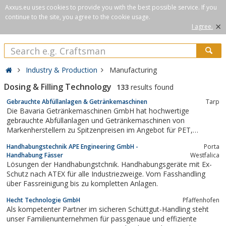
Axxus.eu uses cookies to provide you with the best possible service. If you
continue to the site, you agree to the cookie usage.
×
I agree.
Industry & Production
Manufacturing
Dosing & Filling Technology
133
results found
Gebrauchte Abfüllanlagen & Getränkemaschinen
Tarp
Die Bavaria Getränkemaschinen GmbH hat hochwertige
gebrauchte Abfüllanlagen und Getränkemaschinen von
Markenherstellern zu Spitzenpreisen im Angebot für PET,
Flaschen und Dosen. Wir erstellen Ihnen eine individuelle
Handhabungstechnik APE Engineering GmbH -
Porta
Abfüllanlage genau nach Ihren Bedürfnissen! Überholte
Handhabung Fässer
Westfalica
Füllanlagen günstig kaufen.
Lösungen der Handhabungstchnik. Handhabungsgeräte mit Ex-
Schutz nach ATEX für alle Industriezweige. Vom Fasshandling
über Fassreinigung bis zu kompletten Anlagen.
Hecht Technologie GmbH
Pfaffenhofen
Als kompetenter Partner im sicheren Schüttgut-Handling steht
unser Familienunternehmen für passgenaue und effiziente