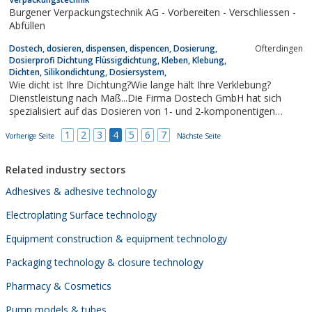
Burgener Verpackungstechnik AG - Vorbereiten - Verschliessen -
Abfüllen
Dostech, dosieren, dispensen, dispencen, Dosierung,
Ofterdingen
Dosierprofi Dichtung Flüssigdichtung, Kleben, Klebung,
Dichten, Silikondichtung, Dosiersystem,
Wie dicht ist Ihre Dichtung?Wie lange hält Ihre Verklebung?
Dienstleistung nach Maß...Die Firma Dostech GmbH hat sich
spezialisiert auf das Dosieren von 1- und 2-komponentigen
Materialien.
1
2
3
4
5
6
7
Vorherige Seite
Nächste Seite
Related industry sectors
Adhesives & adhesive technology
Electroplating Surface technology
Equipment construction & equipment technology
Packaging technology & closure technology
Pharmacy & Cosmetics
Pump models & tubes