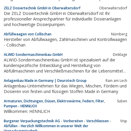
Ihnen unsere Produktpalette, unser Angebot und stehen Ihnen
ZELZ Dosiertechnik GmbH in Oberwaltersdorf
Oberwaltersdorf
mit unserem Fachwis ...
Die ZELZ Dosiertechnik GmbH in Oberwaltersdorf ist Ihr
professioneller Ansprechpartner für individuelle Dosieranlagen
und hochwertige Dosierpumpen.
Abfüllwaagen von Collischan
Nürnberg
Hersteller von Abfüllwaagen, Zählmaschinen und Kontrollwaagen
- Collischan
ALWID Sondermaschinenbau GmbH
Dinklage
ALWID-Sondermaschinenbau GmbH ist spezialisiert auf die
kundenspezifische Entwicklung und Herstellung von
Abfüllmaschinen und Verschließmaschinen für die Lebensmittel-,
Chemie- und Pharmaindustrie.
Anlagenbau Made in Germany | Deurotech Group
Rain am Lech
Anlagenbau-Unternehmen für das Wiegen, Mischen, Fördern und
Dosieren von festen und flüssigen Stoffen Made in Germany
Armaturen, Dichtungen, Düsen, Elektrowärme, Federn, Filter,
Suben
Pumpen - HENNLICH
Willkommen: HENNLICH
Burgener Verpackungstechnik AG - Vorbereiten - Verschliessen -
Visp
Abfüllen - Herzlich Willkommen in unserer Welt der
Verpackungstechnik