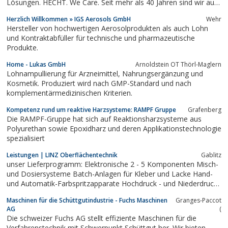
Lösungen. HECHT. We Care. Seit mehr als 40 Jahren sind wir auf
dem nationalen und internationalen Markt der
Herzlich Willkommen » IGS Aerosols GmbH
Wehr
Schüttguttechnologie erfolgreich. Zu unseren Kunden gehören
Hersteller von hochwertigen Aerosolprodukten als auch Lohn
zahlreiche namhafte Unternehmen der Pharma-,...
und Kontraktabfüller für technische und pharmazeutische
Produkte.
Home - Lukas GmbH
Arnoldstein OT Thörl-Maglern
Lohnampullierung für Arzneimittel, Nahrungsergänzung und
Kosmetik. Produziert wird nach GMP-Standard und nach
komplementärmedizinischen Kriterien.
Kompetenz rund um reaktive Harzsysteme: RAMPF Gruppe
Grafenberg
Die RAMPF-Gruppe hat sich auf Reaktionsharzsysteme aus
Polyurethan sowie Epoxidharz und deren Applikationstechnologie
spezialisiert
Leistungen | LINZ Oberflächentechnik
Gablitz
unser Lieferprogramm: Elektronische 2 - 5 Komponenten Misch-
und Dosiersysteme Batch-Anlagen für Kleber und Lacke Hand-
und Automatik-Farbspritzapparate Hochdruck - und Niederdruck-
Pumpen Lack- und Luftschläuche Fittings und Zubehör Airless -
Maschinen für die Schüttgutindustrie - Fuchs Maschinen
Granges-Paccot
und Airmixdüsen Absauganlagen trockene und wasserbeflutete
AG
(
Abscheidung Lackierkabinen...
Die schweizer Fuchs AG stellt effiziente Maschinen für die
Verfahrenstechnik mit Schwerpunkt Schüttgut her. Wir bieten