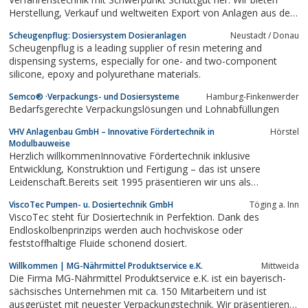
Herstellung, Verkauf und weltweiten Export von Anlagen aus den
Bereichen Lebensmittelindustrie, chemische Industrie und
Scheugenpflug: Dosiersystem Dosieranlagen
Neustadt / Donau
pharmazeutische Industrie.
Scheugenpflug is a leading supplier of resin metering and
dispensing systems, especially for one- and two-component
silicone, epoxy and polyurethane materials.
Semco® ·Verpackungs- und Dosiersysteme
Hamburg-Finkenwerder
Bedarfsgerechte Verpackungslösungen und Lohnabfüllungen
VHV Anlagenbau GmbH – Innovative Fördertechnik in
Hörstel
Modulbauweise
Herzlich willkommenInnovative Fördertechnik inklusive
Entwicklung, Konstruktion und Fertigung – das ist unsere
Leidenschaft.Bereits seit 1995 präsentieren wir uns als
mittelständisches Unternehmen auf dem internationalen Markt.
ViscoTec Pumpen- u. Dosiertechnik GmbH
Töging a. Inn
ViscoTec steht für Dosiertechnik in Perfektion. Dank des
Endloskolbenprinzips werden auch hochviskose oder
feststoffhaltige Fluide schonend dosiert.
Willkommen | MG-Nährmittel Produktservice e.K.
Mittweida
Die Firma MG-Nährmittel Produktservice e.K. ist ein bayerisch-
sächsisches Unternehmen mit ca. 150 Mitarbeitern und ist
ausgerüstet mit neuester Verpackungstechnik. Wir präsentieren