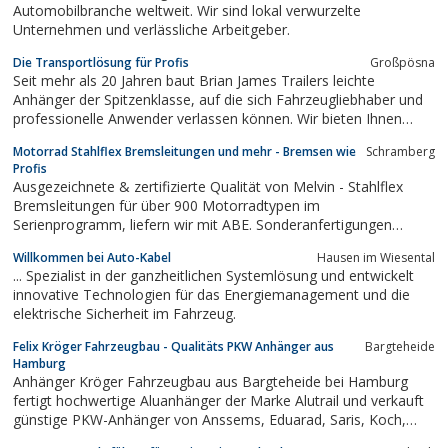
Automobilbranche weltweit. Wir sind lokal verwurzelte
Unternehmen und verlässliche Arbeitgeber.
Die Transportlösung für Profis
Großpösna
Seit mehr als 20 Jahren baut Brian James Trailers leichte
Anhänger der Spitzenklasse, auf die sich Fahrzeugliebhaber und
professionelle Anwender verlassen können. Wir bieten Ihnen
Topqualität mit hoher Lebensdauer und niedrigem Gewicht.
Motorrad Stahlflex Bremsleitungen und mehr - Bremsen wie
Schramberg
Profis
Ausgezeichnete & zertifizierte Qualität von Melvin - Stahlflex
Bremsleitungen für über 900 Motorradtypen im
Serienprogramm, liefern wir mit ABE. Sonderanfertigungen
erstellen wir nach Ihren Vorgaben und liefern innerhalb von 48h.
Willkommen bei Auto-Kabel
Hausen im Wiesental
... Spezialist in der ganzheitlichen Systemlösung und entwickelt
innovative Technologien für das Energiemanagement und die
elektrische Sicherheit im Fahrzeug.
Felix Kröger Fahrzeugbau - Qualitäts PKW Anhänger aus
Bargteheide
Hamburg
Anhänger Kröger Fahrzeugbau aus Bargteheide bei Hamburg
fertigt hochwertige Aluanhänger der Marke Alutrail und verkauft
günstige PKW-Anhänger von Anssems, Eduarad, Saris, Koch,
Hapert, Hulco und Böckmann. Kröger bietet die wohl grösste