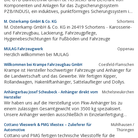
Sonderfahrzeuge• Luftfederung•
Komponenten und Anlagen für das Zugsicherungssystem
Heckabsenkungen• Auffahrrampen•
PZB/INDUSI, ein induktives, punktförmiges Sicherungssystem in
Auffahrschienen....
Drei-Frequenz-Bauform - 500, 1000 und 2000 Hz.GTB deckt mit
M. Osterkamp GmbH & Co. KG
Schortens
seinem Sortiment das gesamte Equipment für die INDUSI-
M. Osterkamp GmbH & Co. KG in 26419 Schortens - Karosserie-
Streckenausrüstungen ab...
und Fahrzeugbau, Lackierung, Fahrzeugpflege,
Hygienebeschichtungen für Fußböden und Fahrzeuge
MULAG Fahrzeugwerk
Oppenau
Herzlich willkommen bei MULAG
Willkommen bei Krampe Fahrzeugbau GmbH
Coesfeld-Flamschen
Krampe ist Hersteller hochwertiger Fahrzeuge und Anhänger für
die Landwirtschaft und das Gewerbe. Wir fertigen Kipper,
Rollandwagen, Hakenliftanhänger, Sattelauflieger und Dollys.
Anhängerbau Josef Scheubeck - Anhänger direkt vom
Michelsneukirchen
Hersteller
Wir haben uns auf die Herstellung von Pkw-Anhänger bis zu
einem zulässigen Gesamtgewicht von 3500 kg spezialisiert.
Unsere Anhänger werden ausschließlich in Einzelanfertigung
hergestellt, d.h. jeder Pkw-Anhänger wird individuell nach den
Cottano Vlieswerk & PMG Vliestex – Zulieferer für
Mühlhausen /
Wünschen und Erfordernissen unserer Kunden geplant und
Automotive
Thüringen
gefertigt
Cottano und PMG fertigen technische Vliesstoffe für die