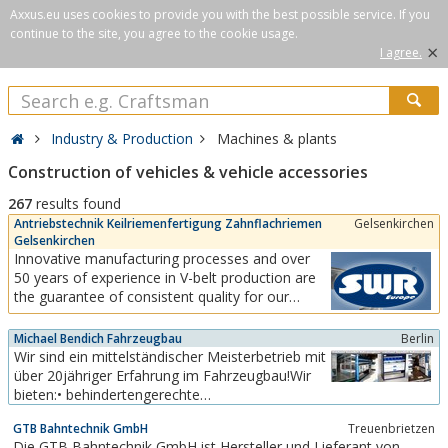
Axxus.eu uses cookies to provide you with the best possible service. If you
continue to the site, you agree to the cookie usage.
×
I agree.
Industry & Production
Machines & plants
Construction of vehicles & vehicle accessories
267
results found
Antriebstechnik Keilriemenfertigung Zahnflachriemen
Gelsenkirchen
Gelsenkirchen
Innovative manufacturing processes and over
50 years of experience in V-belt production are
the guarantee of consistent quality for our
customers. No matter what your plans are, with
our wide range of V-belts we always offer you
Michael Bendich Fahrzeugbau
Berlin
the perfect solution. Our specialists are
Wir sind ein mittelständischer Meisterbetrieb mit
constantly working on new requirements in drive
über 20jähriger Erfahrung im Fahrzeugbau!Wir
technology to...
bieten:• behindertengerechte
Fahrzeugumbauten• Spezialbau,
GTB Bahntechnik GmbH
Treuenbrietzen
Luftfederungen• Karrosserieumbauten•
Die GTB Bahntechnik GmbH ist Hersteller und Lieferant von