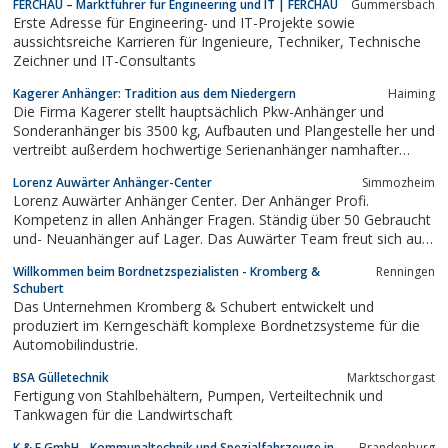
FERCHAU – Marktführer für Engineering und IT | FERCHAU
Gummersbach
Auswahl an Anhängern in Norddeutschland.
Erste Adresse für Engineering- und IT-Projekte sowie
aussichtsreiche Karrieren für Ingenieure, Techniker, Technische
Zeichner und IT-Consultants
Kagerer Anhänger: Tradition aus dem Niedergern
Haiming
Die Firma Kagerer stellt hauptsächlich Pkw-Anhänger und
Sonderanhänger bis 3500 kg, Aufbauten und Plangestelle her und
vertreibt außerdem hochwertige Serienanhänger namhafter
Hersteller. Ein modernes Zubehör- und Ersatzteillager für alle
Lorenz Auwärter Anhänger-Center
Simmozheim
Fabrikate, ein Lager „Alles für den Anhängereigenbau“ und ca. 35
Lorenz Auwärter Anhänger Center. Der Anhänger Profi.
verschiedene...
Kompetenz in allen Anhänger Fragen. Ständig über 50 Gebraucht
und- Neuanhänger auf Lager. Das Auwärter Team freut sich auf
Ihren Besuch
Willkommen beim Bordnetzspezialisten - Kromberg &
Renningen
Schubert
Das Unternehmen Kromberg & Schubert entwickelt und
produziert im Kerngeschäft komplexe Bordnetz­systeme für die
Automobilindustrie.
BSA Gülletechnik
Marktschorgast
Fertigung von Stahlbehältern, Pumpen, Verteiltechnik und
Tankwagen für die Landwirtschaft
K & F GmbH - Kommunaltechnik und Spezialfahrzeuge in
Brandenburg