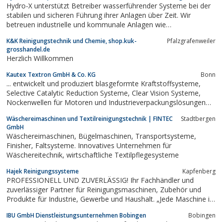
Hydro-X unterstützt Betreiber wasserführender Systeme bei der
stabilen und sicheren Führung ihrer Anlagen über Zeit. Wir
betreuen industrielle und kommunale Anlagen wie
Dampfkesselanlagen, Verdunstungskühlanlagen sowie Heiz- und
K&K Reinigungstechnik und Chemie, shop.kuk-
Pfalzgrafenweiler
Nahwärmenetze. Im Fokus stehen die fachliche Einordnung von
grosshandel.de
Wasserwerten, regelmäßige Analysen,...
Herzlich Willkommen
Kautex Textron GmbH & Co. KG
Bonn
... entwickelt und produziert blasgeformte Kraftstoffsysteme,
Selective Catalytic Reduction Systeme, Clear Vision Systeme,
Nockenwellen für Motoren und Industrieverpackungslösungen
aus Kunststoff.
Wäschereimaschinen und Textilreinigungstechnik | FINTEC
Stadtbergen
GmbH
Wäschereimaschinen, Bügelmaschinen, Transportsysteme,
Finisher, Faltsysteme. Innovatives Unternehmen für
Wäschereitechnik, wirtschaftliche Textilpflegesysteme
Hajek Reinigungssysteme
Kapfenberg
PROFESSIONELL UND ZUVERLÄSSIG! Ihr Fachhändler und
zuverlässiger Partner für Reinigungsmaschinen, Zubehör und
Produkte für Industrie, Gewerbe und Haushalt. „Jede Maschine ist
nur so gut wie das Team, das hinter ihr steht. Wir bieten einen
IBU GmbH Dienstleistungsunternehmen Bobingen
Bobingen
perfekten Service und die prompte Versorgung mit Ersatzteilen.“