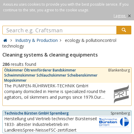
Axxus.eu uses cookies to provide you with the best possible service. If you
continue to the site, you agree to the cookie usage.
×
I agree.
Industry & Production
ecology & pollutioncontrol
technology
Cleaning systems & cleaning equipments
286
results found
Ölskimmer Öltrennförderer Bandskimmer
Blankenburg
Schwimmskimmer Schlauchskimmer Scheibenskimmer
Mopskimmer
The PUMPEN-RÜHRWERK-TECHNIK GmbH
company domiciled in Herne is specialized round the
agitators, oil skimmers and pumps since 1979.Our
delivery program comprises oil skimmers, belt
skimmers, floating and swimming oil skimmers, hose
Technische Bürsten GmbH Spremberg
Spremberg
and tube skimmers and disc skimmers. Further
Herstellung und Vertrieb technischer Bürstenseit
different kinds of agitators like: standard...
1833- ältester Industriebetrieb im
LandkreisSpree-NeisseFSC-zertifiziert