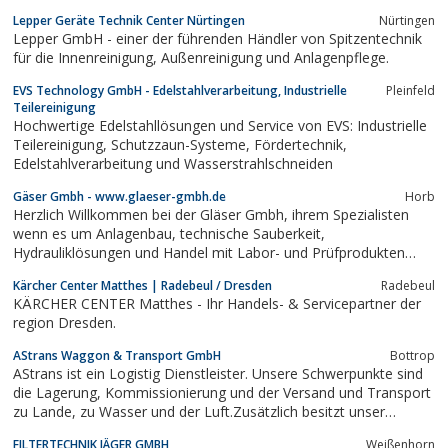
Lepper Geräte Technik Center Nürtingen
Nürtingen
Lepper GmbH - einer der führenden Händler von Spitzentechnik
für die Innenreinigung, Außenreinigung und Anlagenpflege.
EVS Technology GmbH - Edelstahlverarbeitung, Industrielle
Pleinfeld
Teilereinigung
Hochwertige Edelstahllösungen und Service von EVS: Industrielle
Teilereinigung, Schutzzaun-Systeme, Fördertechnik,
Edelstahlverarbeitung und Wasserstrahlschneiden
Gäser Gmbh - www.glaeser-gmbh.de
Horb
Herzlich Willkommen bei der Gläser Gmbh, ihrem Spezialisten
wenn es um Anlagenbau, technische Sauberkeit,
Hydrauliklösungen und Handel mit Labor- und Prüfprodukten
geht
Kärcher Center Matthes | Radebeul / Dresden
Radebeul
KÄRCHER CENTER Matthes - Ihr Handels- & Servicepartner der
region Dresden.
AStrans Waggon & Transport GmbH
Bottrop
AStrans ist ein Logistig Dienstleister. Unsere Schwerpunkte sind
die Lagerung, Kommissionierung und der Versand und Transport
zu Lande, zu Wasser und der Luft.Zusätzlich besitzt unser
Unternehmen eine Kesselwaggonreinigung und kümmert sich um
FILTERTECHNIK JÄGER GMBH
Weißenhorn