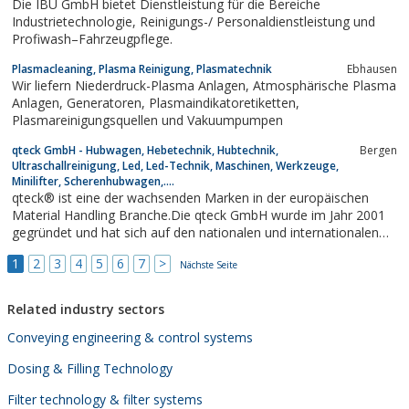
Die IBU GmbH bietet Dienstleistung für die Bereiche
Wir setzen auf...
Industrietechnologie, Reinigungs-/ Personaldienstleistung und
Profiwash–Fahrzeugpflege.
Plasmacleaning, Plasma Reinigung, Plasmatechnik
Ebhausen
Wir liefern Niederdruck-Plasma Anlagen, Atmosphärische Plasma
Anlagen, Generatoren, Plasmaindikatoretiketten,
Plasmareinigungsquellen und Vakuumpumpen
qteck GmbH - Hubwagen, Hebetechnik, Hubtechnik,
Bergen
Ultraschallreinigung, Led, Led-Technik, Maschinen, Werkzeuge,
Minilifter, Scherenhubwagen,....
qteck® ist eine der wachsenden Marken in der europäischen
Material Handling Branche.Die qteck GmbH wurde im Jahr 2001
gegründet und hat sich auf den nationalen und internationalen
Vertrieb von Flurförderzeugen, ergonomiegerechten
1
2
3
4
5
6
7
>
Arbeitsgeräten und auf die Herstellung von Sonderbauten für
Nächste Seite
Spezialanwendungen spezialisiert. Wir...
Related industry sectors
Conveying engineering & control systems
Dosing & Filling Technology
Filter technology & filter systems