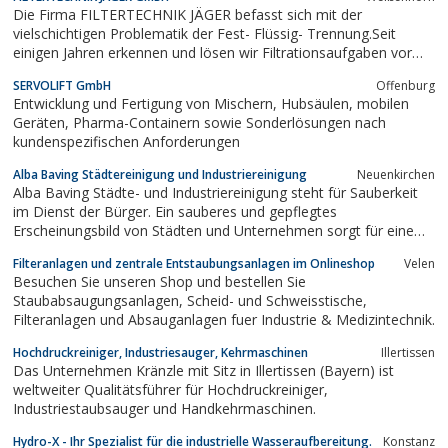
die Beschichtung und Reparatur von Transportgefäßen und
Die Firma FILTERTECHNIK JÄGER befasst sich mit der
Behältern aller Art.
vielschichtigen Problematik der Fest- Flüssig- Trennung.Seit
einigen Jahren erkennen und lösen wir Filtrationsaufgaben vor
Ort und bieten den bestmöglichen Service. Dabei ist unsere
SERVOLIFT GmbH
Offenburg
Flexibilität als eine unserer Stärken anzusehen.Auf unserer
Entwicklung und Fertigung von Mischern, Hubsäulen, mobilen
Homepage:...
Geräten, Pharma-Containern sowie Sonderlösungen nach
kundenspezifischen Anforderungen
Alba Baving Städtereinigung und Industriereinigung
Neuenkirchen
Alba Baving Städte- und Industriereinigung steht für Sauberkeit
im Dienst der Bürger. Ein sauberes und gepflegtes
Erscheinungsbild von Städten und Unternehmen sorgt für eine
Steigerung der Attraktivität und für eine Anhebung der
Filteranlagen und zentrale Entstaubungsanlagen im Onlineshop
Velen
Lebensqualität der Bewohner. Alba reinigt täglich weit über 2.000
Besuchen Sie unseren Shop und bestellen Sie
Kilometer Strassen und Wege und...
Staubabsaugungsanlagen, Scheid- und Schweisstische,
Filteranlagen und Absauganlagen fuer Industrie & Medizintechnik.
Hochdruckreiniger, Industriesauger, Kehrmaschinen
Illertissen
Das Unternehmen Kränzle mit Sitz in Illertissen (Bayern) ist
weltweiter Qualitätsführer für Hochdruckreiniger,
Industriestaubsauger und Handkehrmaschinen.
Hydro-X - Ihr Spezialist für die industrielle Wasseraufbereitung.
Konstanz