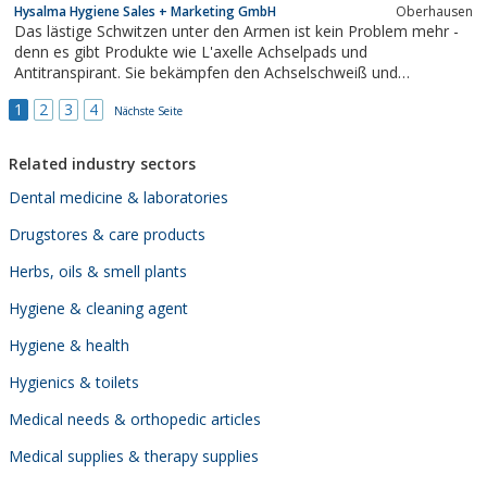
Hysalma Hygiene Sales + Marketing GmbH
Oberhausen
Hygieneplan, Desinfektion, Sachsen
Das lästige Schwitzen unter den Armen ist kein Problem mehr -
denn es gibt Produkte wie L'axelle Achselpads und
Antitranspirant. Sie bekämpfen den Achselschweiß und
verhindern die unangenehmen Schweißflecken unter den Armen.
1
2
3
4
Nächste Seite
Related industry sectors
Dental medicine & laboratories
Drugstores & care products
Herbs, oils & smell plants
Hygiene & cleaning agent
Hygiene & health
Hygienics & toilets
Medical needs & orthopedic articles
Medical supplies & therapy supplies