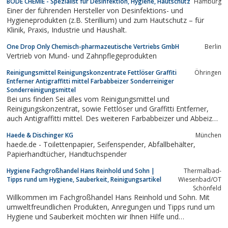
BODE CHEMIE - Spezialist für Desinfektion, Hygiene, Hautschutz
Hamburg
Einer der führenden Hersteller von Desinfektions- und
Hygieneprodukten (z.B. Sterillium) und zum Hautschutz – für
Klinik, Praxis, Industrie und Haushalt.
One Drop Only Chemisch-pharmazeutische Vertriebs GmbH
Berlin
Vertrieb von Mund- und Zahnpflegeprodukten
Reinigungsmittel Reinigungskonzentrate Fettlöser Graffiti
Öhringen
Entferner Antigraffitti mittel Farbabbeizer Sonderreiniger
Sonderreinigungsmittel
Bei uns finden Sei alles vom Reinigungsmittel und
Reinigungskonzentrat, sowie Fettlöser und Graffitti Entferner,
auch Antigraffitti mittel. Des weiteren Farbabbeizer und Abbeizer,
aber auch Grundreiniger, Sonderreiniger und
Haede & Dischinger KG
München
Sonderreinigungsmittel. Unsere Produktpalette umfass aber auch
haede.de - Toilettenpapier, Seifenspender, Abfallbehälter,
Steinreiniger und Fassadenreiniger, ebenso...
Papierhandtücher, Handtuchspender
Hygiene Fachgroßhandel Hans Reinhold und Sohn |
Thermalbad-
Tipps rund um Hygiene, Sauberkeit, Reinigungsartikel
Wiesenbad/OT
Schönfeld
Willkommen im Fachgroßhandel Hans Reinhold und Sohn. Mit
umweltfreundlichen Produkten, Anregungen und Tipps rund um
Hygiene und Sauberkeit möchten wir Ihnen Hilfe und
Unterstützung für Gewerbe und Privathaushalte geben.