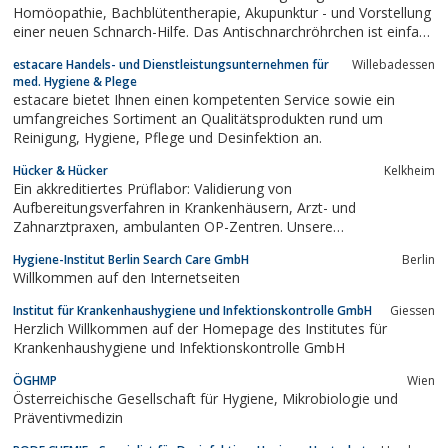
Homöopathie, Bachblütentherapie, Akupunktur - und Vorstellung
einer neuen Schnarch-Hilfe. Das Antischnarchröhrchen ist einfach
zu handhaben und wurde in Zusammenarbeit mit einer
estacare Handels- und Dienstleistungsunternehmen für
Willebadessen
Logopädin entwickelt. Mit der patentierten Dreikammertechnik
med. Hygiene & Plege
kann geziehlt das Gaumensegel...
estacare bietet Ihnen einen kompetenten Service sowie ein
umfangreiches Sortiment an Qualitätsprodukten rund um
Reinigung, Hygiene, Pflege und Desinfektion an.
Hücker & Hücker
Kelkheim
Ein akkreditiertes Prüflabor: Validierung von
Aufbereitungsverfahren in Krankenhäusern, Arzt- und
Zahnarztpraxen, ambulanten OP-Zentren. Unsere
Berufsakademie bietet Sachkundekurse und eine Weiterbildung
Hygiene-Institut Berlin Search Care GmbH
Berlin
zur staatlich anerkannten Hygienefachkraft an.
Willkommen auf den Internetseiten
Institut für Krankenhaushygiene und Infektionskontrolle GmbH
Giessen
Herzlich Willkommen auf der Homepage des Institutes für
Krankenhaushygiene und Infektionskontrolle GmbH
ÖGHMP
Wien
Österreichische Gesellschaft für Hygiene, Mikrobiologie und
Präventivmedizin