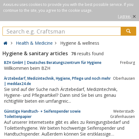
Axxus.eu uses cookies to provide you with the best possible service. If you
continue to the site, you agree to the cookie usage.
×
I agree.
Health & Medicine
Hygiene & wellness
Hygiene & sanitary articles
76
results found
BZH GmbH | Deutsches Beratungszentrum für Hygiene
Freiburg
Willkommen beim BZH
Ärztebedarf, Medizintechnik, Hygiene, Pflege und noch mehr
Oberhausen
| meddax24.de
Sie sind auf der Suche nach Ärztebedarf, Medizintechnik,
Hygiene- und Pflegeartikel? Dann sind Sie bei uns genau
richtig!Wir bieten ein umfangreic...
Günstige Handtuch- + Seifenspender sowie
Weiterstadt-
Toilettenpapier
Gräfenhausen
Auf unserer Internetseite gibt es alles zu Reinigungsbedarf und
Toilettenhygiene. Wir bieten hochwertige Seifenspender und
Handtuchspender. Außerdem können Sie erstklassige