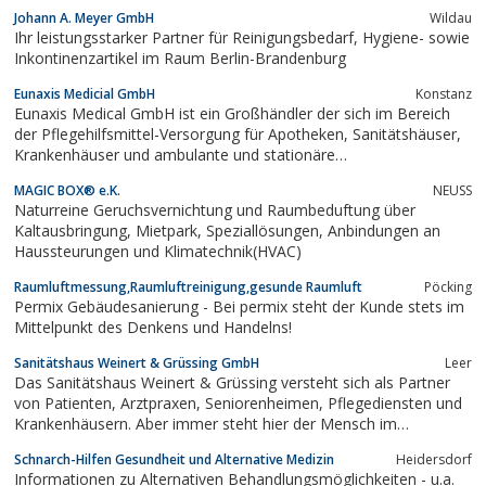
Reinigungsmittel, Spülmittel und Toilettenpapier jederzeit bei uns
Johann A. Meyer GmbH
Wildau
bestellen. Kontaktieren Sie uns einfach für weitere
Ihr leistungsstarker Partner für Reinigungsbedarf, Hygiene- sowie
Informationen!
Inkontinenzartikel im Raum Berlin-Brandenburg
Eunaxis Medicial GmbH
Konstanz
Eunaxis Medical GmbH ist ein Großhändler der sich im Bereich
der Pflegehilfsmittel-Versorgung für Apotheken, Sanitätshäuser,
Krankenhäuser und ambulante und stationäre
Pflegeeinrichtungen spezialisiert hat.Die Dienstleistungen sind
MAGIC BOX® e.K.
NEUSS
breit gefächert und die Produkte sind qualitativ hochwertig,
Naturreine Geruchsvernichtung und Raumbeduftung über
genießen einen sehr guten...
Kaltausbringung, Mietpark, Speziallösungen, Anbindungen an
Haussteurungen und Klimatechnik(HVAC)
Raumluftmessung,Raumluftreinigung,gesunde Raumluft
Pöcking
Permix Gebäudesanierung - Bei permix steht der Kunde stets im
Mittelpunkt des Denkens und Handelns!
Sanitätshaus Weinert & Grüssing GmbH
Leer
Das Sanitätshaus Weinert & Grüssing versteht sich als Partner
von Patienten, Arztpraxen, Seniorenheimen, Pflegediensten und
Krankenhäusern. Aber immer steht hier der Mensch im
Mittelpunkt, was auch durch den Slogan „Vertrauen von Anfang
Schnarch-Hilfen Gesundheit und Alternative Medizin
Heidersdorf
an“ unterstrichen wird.
Informationen zu Alternativen Behandlungsmöglichkeiten - u.a.