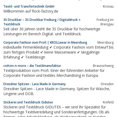
Textilveredelungen zum günstigen Preis. Jetzt informieren.
Textil- und Transfertechnik GmbH
Kronau
Willkommen auf flock-factory.de
3S Druckbar – 3S Druckbar Freiburg / Digitaldruck +
Freiburg im
Textildruck
Breisgau
Seit über 30 Jahren steht die 3S Druckbar für hochwertige
Leistungen im Bereich Digital- und Textildruck.
Corporate Fashion vom Profi | KROLLwear in Meersburg
Meersburg
individuelle Firmenkleidung ✔ Corporate Fashion vom Entwurf bis
zum fertigen Produkt ✔ keine Massenware ✔ längjährige
Erfahrung ✔ Textildesign
cotton-n-more – die Textilmanufaktur
Braunschweig
Textilproduktion vom Profi. Einer der führenden Anbieter für
Corporate Fashion und textiles Merchandising in Europa.
Dresdner Spitzen - Lace Made in Germany
Dresden
Dresdner Spitzen - Lace Made in Germany. Spitzen für Wäsche,
Lingerie und DOB.
Stickerei und Textildruck Gidutex
Krefeld
Stickerei und Textildruck GIDUTEX – wir sind Ihr Spezialist für
hochwertige Textilveredelung und Sonderanfertigungen. Ob als
Firmen- oder Arbeitskleidung, als Werbegeschenk an Kunden