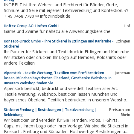
embroidered, printed, winter clothes, all around
INOBELT ist Ihre Weberei und Flechterei für Bänder, Gurte,
the occupational health and safety.Each...
Schnüre und Seile mit eigener Textilveredlung und Konfektion. ✆
+ 49 7458 7780 ✉ info@inobelt.de
Hoftex Group AG: Hoftex GmbH
Hof
Garne und Zwirne für nahezu alle Anwendungsbereiche
Konzept-Druck GmbH - Ihre Stickerei in Ettlingen und Karlsruhe -
Ettlingen
Stickerei
Ihr Partner für Stickerei und Textildruck in Ettlingen und Karlsruhe.
Wir sticken oder drucken Ihr Logo auf Hemden, Poloshirts oder
andere Textilien.
Alpenstick - textile Werbung, Textilien vom Profi besticken
Jachenau
lassen, München bayerisches Oberland, Geschenke Webshop. In
unserem Webshop finden Sie ...
Alpenstick bestickt, bedruckt und veredelt Textilien aller Art.
Textile Werbung, Webshop, besticken lassen München und
bayerisches Oberland, Textilien bedrucken. In unserem Webshop
finden Sie ausgefallene Geschenke aus Filz für jeden Anlass!
Stickerei Freiburg | Bestickungen | Textilveredelung |
Breisach am
Bekleidung
Rhein
Wir besticken und veredeln für Sie Hemden, Polos, T-Shirts,
Caps, mit Ihrem Logo oder Ihrer Vorlage. Wir sind die Stickerei in
Breisach, Freiburg und Südbaden. Hochwertige Bestickungen und