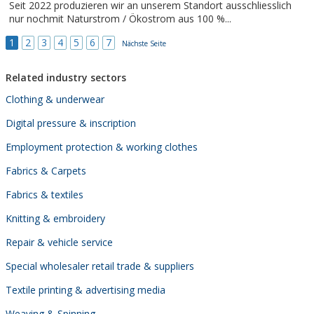
Seit 2022 produzieren wir an unserem Standort ausschliesslich
nur nochmit Naturstrom / Ökostrom aus 100 %...
1
2
3
4
5
6
7
Nächste Seite
Related industry sectors
Clothing & underwear
Digital pressure & inscription
Employment protection & working clothes
Fabrics & Carpets
Fabrics & textiles
Knitting & embroidery
Repair & vehicle service
Special wholesaler retail trade & suppliers
Textile printing & advertising media
Weaving & Spinning