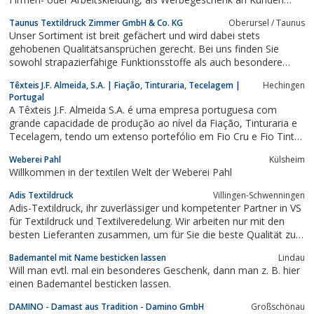
oder für Privatkunden, wir besticken, bedrucken oder veredeln
Taunus Textildruck Zimmer GmbH & Co. KG
Oberursel / Taunus
und setzen Ihre Corporate Fashion professionell um. Mit der von
Unser Sortiment ist breit gefächert und wird dabei stets
uns gebotenen...
gehobenen Qualitätsansprüchen gerecht. Bei uns finden Sie
sowohl strapazierfähige Funktionsstoffe als auch besondere
Textilien, die Ihrem Zuhause oder Ihrem Hotel ein edles Flair
Têxteis J.F. Almeida, S.A. | Fiação, Tinturaria, Tecelagem |
Hechingen
verleihen. Unsere Stoffe sind vielfältig, sodass sich zahlreiche
Portugal
Einrichtungskonzepte mit...
A Têxteis J.F. Almeida S.A. é uma empresa portuguesa com
grande capacidade de produção ao nível da Fiação, Tinturaria e
Tecelagem, tendo um extenso portefólio em Fio Cru e Fio Tinto,
bem como em produto acabado no universo do Têxtil Lar.
Weberei Pahl
Külsheim
Willkommen in der textilen Welt der Weberei Pahl
Adis Textildruck
Villingen-Schwenningen
Adis-Textildruck, ihr zuverlässiger und kompetenter Partner in VS
für Textildruck und Textilveredelung. Wir arbeiten nur mit den
besten Lieferanten zusammen, um für Sie die beste Qualität zu
liefern!
Bademantel mit Name besticken lassen
Lindau
Will man evtl. mal ein besonderes Geschenk, dann man z. B. hier
einen Bademantel besticken lassen.
DAMINO - Damast aus Tradition - Damino GmbH
Großschönau