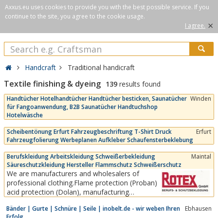
Axxus.eu uses cookies to provide you with the best possible service. If you
continue to the site, you agree to the cookie usage.
×
I agree.
Handcraft
Traditional handicraft
Textile finishing & dyeing
139
results found
Handtücher Hotelhandtücher Handtücher besticken, Saunatücher
Winden
für Fangoanwendung, B2B Saunatücher Handtuchshop
Hotelwäsche
Scheibentönung Erfurt Fahrzeugbeschriftung T-Shirt Druck
Erfurt
Fahrzeugfolierung Werbeplanen Aufkleber Schaufensterbeklebung
Berufskleidung Arbeitskleidung Schweißerbekleidung
Maintal
Säureschutzkleidung Hersteller Flammschutz Schweißerschutz
We are manufacturers and wholesalers of
professional clothing.Flame protection (Proban)
acid protection (Dolan), manufacturing
accordingcustomer requirements, t-shirts, polo-
Bänder | Gurte | Schnüre | Seile | inobelt.de - wir weben Ihren
Ebhausen
shirts, outdoor, faschion, leisure, logos, names,
Erfolg