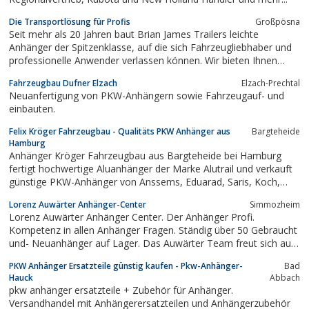
Die Transportlösung für Profis
Großpösna
Seit mehr als 20 Jahren baut Brian James Trailers leichte
Anhänger der Spitzenklasse, auf die sich Fahrzeugliebhaber und
professionelle Anwender verlassen können. Wir bieten Ihnen
Topqualität mit hoher Lebensdauer und niedrigem Gewicht.
Fahrzeugbau Dufner Elzach
Elzach-Prechtal
Neuanfertigung von PKW-Anhängern sowie Fahrzeugauf- und
einbauten.
Felix Kröger Fahrzeugbau - Qualitäts PKW Anhänger aus
Bargteheide
Hamburg
Anhänger Kröger Fahrzeugbau aus Bargteheide bei Hamburg
fertigt hochwertige Aluanhänger der Marke Alutrail und verkauft
günstige PKW-Anhänger von Anssems, Eduarad, Saris, Koch,
Hapert, Hulco und Böckmann. Kröger bietet die wohl grösste
Lorenz Auwärter Anhänger-Center
Simmozheim
Auswahl an Anhängern in Norddeutschland.
Lorenz Auwärter Anhänger Center. Der Anhänger Profi.
Kompetenz in allen Anhänger Fragen. Ständig über 50 Gebraucht
und- Neuanhänger auf Lager. Das Auwärter Team freut sich auf
Ihren Besuch
PKW Anhänger Ersatzteile günstig kaufen - Pkw-Anhänger-
Bad
Hauck
Abbach
pkw anhänger ersatzteile + Zubehör für Anhänger.
Versandhandel mit Anhängerersatzteilen und Anhängerzubehör