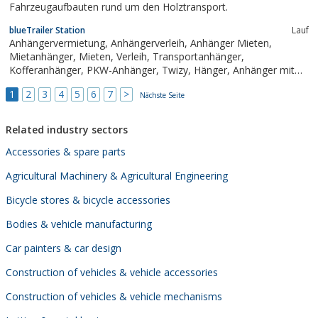
Fahrzeugaufbauten rund um den Holztransport.
blueTrailer Station
Lauf
Anhängervermietung, Anhängerverleih, Anhänger Mieten,
Mietanhänger, Mieten, Verleih, Transportanhänger,
Kofferanhänger, PKW-Anhänger, Twizy, Hänger, Anhänger mit
Plane, 3er Motorradanhänger, Autotransporter, Autoanhänger,
1
2
3
4
5
6
7
>
geschlossener Motorradanhänger, geschlossener
Nächste Seite
Motorradtransportanhänger,...
Related industry sectors
Accessories & spare parts
Agricultural Machinery & Agricultural Engineering
Bicycle stores & bicycle accessories
Bodies & vehicle manufacturing
Car painters & car design
Construction of vehicles & vehicle accessories
Construction of vehicles & vehicle mechanisms