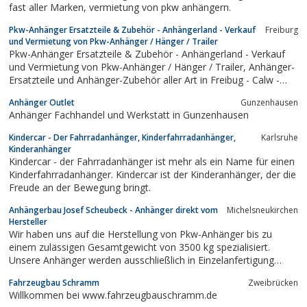
fast aller Marken, vermietung von pkw anhängern.
Pkw-Anhänger Ersatzteile & Zubehör - Anhängerland - Verkauf
Freiburg
und Vermietung von Pkw-Anhänger / Hänger / Trailer
Pkw-Anhänger Ersatzteile & Zubehör - Anhängerland - Verkauf
und Vermietung von Pkw-Anhänger / Hänger / Trailer, Anhänger-
Ersatzteile und Anhänger-Zubehör aller Art in Freibug - Calw -
Bad Dürrheim für Hochlader, Tieflader, Alu-Anhänger,
Anhänger Outlet
Gunzenhausen
Autotransporter, Pferde-Anhänger von Humbaur, Böckmann,
Anhänger Fachhandel und Werkstatt in Gunzenhausen
Brenderup, Stema,...
Kindercar - Der Fahrradanhänger, Kinderfahrradanhänger,
Karlsruhe
Kinderanhänger
Kindercar - der Fahrradanhänger ist mehr als ein Name für einen
Kinderfahrradanhänger. Kindercar ist der Kinderanhänger, der die
Freude an der Bewegung bringt.
Anhängerbau Josef Scheubeck - Anhänger direkt vom
Michelsneukirchen
Hersteller
Wir haben uns auf die Herstellung von Pkw-Anhänger bis zu
einem zulässigen Gesamtgewicht von 3500 kg spezialisiert.
Unsere Anhänger werden ausschließlich in Einzelanfertigung
hergestellt, d.h. jeder Pkw-Anhänger wird individuell nach den
Fahrzeugbau Schramm
Zweibrücken
Wünschen und Erfordernissen unserer Kunden geplant und
Willkommen bei www.fahrzeugbauschramm.de
gefertigt