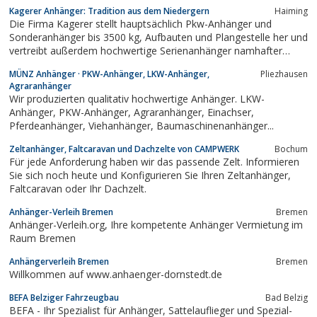
Kagerer Anhänger: Tradition aus dem Niedergern
Haiming
Die Firma Kagerer stellt hauptsächlich Pkw-Anhänger und
Sonderanhänger bis 3500 kg, Aufbauten und Plangestelle her und
vertreibt außerdem hochwertige Serienanhänger namhafter
Hersteller. Ein modernes Zubehör- und Ersatzteillager für alle
MÜNZ Anhänger · PKW-Anhänger, LKW-Anhänger,
Pliezhausen
Fabrikate, ein Lager „Alles für den Anhängereigenbau“ und ca. 35
Agraranhänger
verschiedene...
Wir produzierten qualitativ hochwertige Anhänger. LKW-
Anhänger, PKW-Anhänger, Agraranhänger, Einachser,
Pferdeanhänger, Viehanhänger, Baumaschinenanhänger...
Zeltanhänger, Faltcaravan und Dachzelte von CAMPWERK
Bochum
Für jede Anforderung haben wir das passende Zelt. Informieren
Sie sich noch heute und Konfigurieren Sie Ihren Zeltanhänger,
Faltcaravan oder Ihr Dachzelt.
Anhänger-Verleih Bremen
Bremen
Anhänger-Verleih.org, Ihre kompetente Anhänger Vermietung im
Raum Bremen
Anhängerverleih Bremen
Bremen
Willkommen auf www.anhaenger-dornstedt.de
BEFA Belziger Fahrzeugbau
Bad Belzig
BEFA - Ihr Spezialist für Anhänger, Sattelauflieger und Spezial-