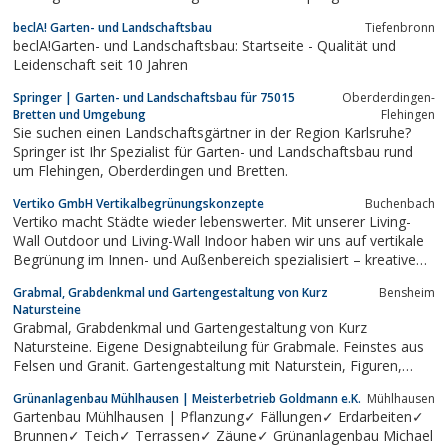
Begleit- und Ausführungspläne / Eingriffs- und Ausgleichspläne /
beclA! Garten- und Landschaftsbau
Tiefenbronn
Gartengestaltung
beclA!Garten- und Landschaftsbau: Startseite - Qualität und
Leidenschaft seit 10 Jahren
Springer | Garten- und Landschaftsbau für 75015
Oberderdingen-
Bretten und Umgebung
Flehingen
Sie suchen einen Landschaftsgärtner in der Region Karlsruhe?
Springer ist Ihr Spezialist für Garten- und Landschaftsbau rund
um Flehingen, Oberderdingen und Bretten.
Vertiko GmbH Vertikalbegrünungskonzepte
Buchenbach
Vertiko macht Städte wieder lebenswerter. Mit unserer Living-
Wall Outdoor und Living-Wall Indoor haben wir uns auf vertikale
Begrünung im Innen- und Außenbereich spezialisiert – kreative
und innovative Konzepte zur Fassadenbegrünung sowie
Grabmal, Grabdenkmal und Gartengestaltung von Kurz
Bensheim
Innenraumbegrünung aus einer Hand!Wir bedienen das
Natursteine
beeindruckende Potential urbaner...
Grabmal, Grabdenkmal und Gartengestaltung von Kurz
Natursteine. Eigene Designabteilung für Grabmale. Feinstes aus
Felsen und Granit. Gartengestaltung mit Naturstein, Figuren,
Skulpturen, Natursteinbrunnen und Tiere aus Naturstein.
Grünanlagenbau Mühlhausen | Meisterbetrieb Goldmann e.K.
Mühlhausen
Gartenbau Mühlhausen | Pflanzung✓ Fällungen✓ Erdarbeiten✓
Brunnen✓ Teich✓ Terrassen✓ Zäune✓ Grünanlagenbau Michael