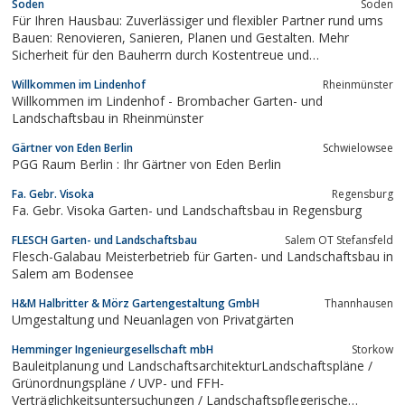
Soden
Soden
Für Ihren Hausbau: Zuverlässiger und flexibler Partner rund ums
Bauen: Renovieren, Sanieren, Planen und Gestalten. Mehr
Sicherheit für den Bauherrn durch Kostentreue und
Terminsicherheit. Schöbau ist Ihre Baufirma in Bad Soden und
Willkommen im Lindenhof
Rheinmünster
Rhein Main Taunus.
Willkommen im Lindenhof - Brombacher Garten- und
Landschaftsbau in Rheinmünster
Gärtner von Eden Berlin
Schwielowsee
PGG Raum Berlin : Ihr Gärtner von Eden Berlin
Fa. Gebr. Visoka
Regensburg
Fa. Gebr. Visoka Garten- und Landschaftsbau in Regensburg
FLESCH Garten- und Landschaftsbau
Salem OT Stefansfeld
Flesch-Galabau Meisterbetrieb für Garten- und Landschaftsbau in
Salem am Bodensee
H&M Halbritter & Mörz Gartengestaltung GmbH
Thannhausen
Umgestaltung und Neuanlagen von Privatgärten
Hemminger Ingenieurgesellschaft mbH
Storkow
Bauleitplanung und LandschaftsarchitekturLandschaftspläne /
Grünordnungspläne / UVP- und FFH-
Verträglichkeitsuntersuchungen / Landschaftspflegerische