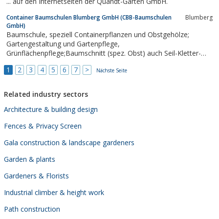
... auf den Internetseiten der Quandt-Garten GmbH.
Container Baumschulen Blumberg GmbH (CBB-Baumschulen
Blumberg
GmbH)
Baumschule, speziell Containerpflanzen und Obstgehölze;
Gartengestaltung und Gartenpflege,
Grünflächenpflege;Baumschnitt (spez. Obst) auch Seil-Kletter-
Technik (SKT); Baumfällungen und Sturmschadenbeseitigung
1
2
3
4
5
6
7
>
(Auch Notdienst); Pflasterarbeiten (Natur- und Betonstein)
Nächste Seite
Anlage von Gartenteichen
Related industry sectors
Architecture & building design
Fences & Privacy Screen
Gala construction & landscape gardeners
Garden & plants
Gardeners & Florists
Industrial climber & height work
Path construction