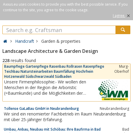
Axxus.eu uses cookies to provide you with the best possible service. If you
continue to the site, you agree to the cookie usage.
×
I agree.
Handcraft
Garden & properties
Landscape Architecture & Garden Design
228
results found
Baumpflege Gartenpflege Rasenbau Rollrasen Rasenpflege
Murg-
Teichbau Natursteinarbeiten Baumfällung Hochrhein
Oberhof
Hotzenwald Südschwarzwald Südbaden
Unsere Firmenphilosophie:- Wir wollen den
Menschen in der Region die Arboristic
(=Baumkunde) und die Möglichkeiten der
Baumpflege näher bringen- Der Aspekt,
Fachkenntnis und Hobby zu vereinen, war uns
Tollense GaLaBau GmbH in Neubrandenburg
Neubrandenburg
persönlich schon immer wichtig.- Wir arbeiten in
Wir sind ein renomierter Fachbetrieb im Raum Neubrandenburg
jedem Garten so, als wenn es unser Eigener
mit über 25-jähriger Erfahrung.
wäre. Nur so, kann eine...
Umbau, Anbau, Neubau mit Schöbau: Ihre Baufirma in Bad
Bad