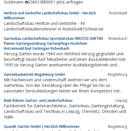
Goldmann ☎️03601/880001 Jetzt anfragen
Herlitze und Gerbothe Landschaftsbau GmbH - Herzlich
Rudolstadt
Willkommen
Landschaftsbau Herlitze und Gerbothe - Ihr
Landschaftsbaudienstleister in Rudolstadt/Schwarza!
Gartenbau Landschaftsbau Sportplatzbau HERZOG GÄRTEN
Rickenbach
Planen Gartengestaltung Gartenpflege Hochrhein
Hotzenwald Bad-Säckingen Rickenbach
Herzog Gärten wurde 1984 von Winfried Herzog gegründet und
beschäftigt heute fünf Mitarbeiter und einen Auszubildenden.Seit
1995 ist Herzog Gärten anerkannter Ausbildungsbetrieb und
Mitglied im Fachverband Garten-, Landschafts- und
Gartenbaubetrieb Magdeburg GmbH
Magdeburg
Sportplatzbau.
Mit Fachwissen und Leidenschaft widmen wir uns dem
Gartenbau. Von der Gestaltung über die Pflege bis hin zu
saisonalen Serviceleistungen bieten wir Ihnen Kompetenz mit
unserer Arbeit. Die Firma Gartenbaubetrieb Magdeburg GmbH
Maik Rübner Garten- und Landschaftsbau
Leipzig
betreut Projekte von der ersten Idee bis zum letzten Handgriff
Fachbetrieb für Gartenarchitektur, Gartenbau, Gartengestaltung,
und übernimmt die fortlaufende Pflege. Gern...
Landschaftsbau und Teichbau in Leipzig, Chemnitz, Dresden und
Halle.
Quandt-Garten GmbH | Herzlich Willkommen
Magdeburg