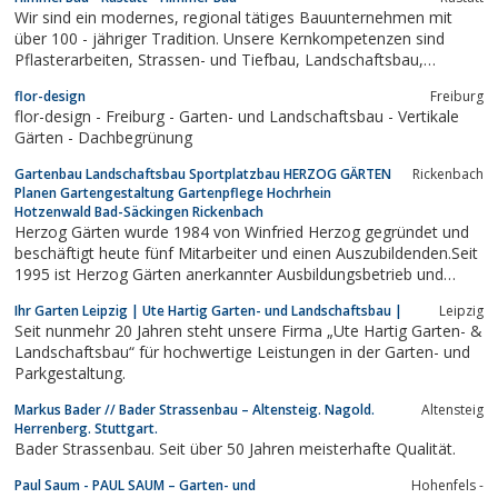
Wir sind ein modernes, regional tätiges Bauunternehmen mit
über 100 - jähriger Tradition. Unsere Kernkompetenzen sind
Pflasterarbeiten, Strassen- und Tiefbau, Landschaftsbau,
Steinreinigung mit Sitz Rastatt Pflasterarbeiten Rastatt |
flor-design
Freiburg
Aussenanlagen Baden-Baden | Terassenbau |
flor-design - Freiburg - Garten- und Landschaftsbau - Vertikale
Abwassersysteme Rastatt.
Gärten - Dachbegrünung
Gartenbau Landschaftsbau Sportplatzbau HERZOG GÄRTEN
Rickenbach
Planen Gartengestaltung Gartenpflege Hochrhein
Hotzenwald Bad-Säckingen Rickenbach
Herzog Gärten wurde 1984 von Winfried Herzog gegründet und
beschäftigt heute fünf Mitarbeiter und einen Auszubildenden.Seit
1995 ist Herzog Gärten anerkannter Ausbildungsbetrieb und
Mitglied im Fachverband Garten-, Landschafts- und
Ihr Garten Leipzig | Ute Hartig Garten- und Landschaftsbau |
Leipzig
Sportplatzbau.
Seit nunmehr 20 Jahren steht unsere Firma „Ute Hartig Garten- &
Landschaftsbau“ für hochwertige Leistungen in der Garten- und
Parkgestaltung.
Markus Bader // Bader Strassenbau – Altensteig. Nagold.
Altensteig
Herrenberg. Stuttgart.
Bader Strassenbau. Seit über 50 Jahren meisterhafte Qualität.
Paul Saum - PAUL SAUM – Garten- und
Hohenfels -