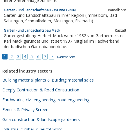
Ihrer Gartenanlage zur Seite.
Garten- und Landschaftsbau - WERRA GRÜN
Immelborn
Garten und Landschaftsbau in Ihrer Region (Immelborn, Bad
Salzungen, Schmalkalden, Meiningen, Eisenach)
Garten- und Landschaftsbau Mack
Rastatt
Gartengestaltung Herbert Mack wurde 1932 von Gärtnermeister
Karl Mack geründet und ist seit 1937 Mitglied im Fachverband
der badischen Gartenbaubetriebe.
1
2
3
4
5
6
7
>
Nächste Seite
Related industry sectors
Building material plants & Building material sales
Deeply Contruction & Road Construction
Earthworks, civil engineering, road engineering
Fences & Privacy Screen
Gala construction & landscape gardeners
Industrial climber & height work