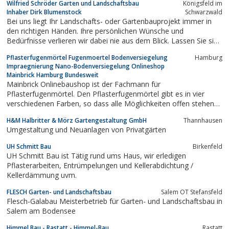
Wilfried Schröder Garten und Landschaftsbau
Königsfeld im
Bereiche gestaltet werden sollen, wir bieten Ihnen
Inhaber Dirk Blumenstock
Schwarzwald
alles, was für einen schönen...
Bei uns liegt Ihr Landschafts- oder Gartenbauprojekt immer in
den richtigen Händen. Ihre persönlichen Wünsche und
Bedürfnisse verlieren wir dabei nie aus dem Blick. Lassen Sie sich
von unserer professionellen und kreativen Arbeitsweise
Pflasterfugenmörtel Fugenmoertel Bodenversiegelung
Hamburg
überzeugen!
Impraegnierung Nano-Bodenversiegelung Onlineshop
Mainbrick Hamburg Bundesweit
Mainbrick Onlinebaushop ist der Fachmann für
Pflasterfugenmörtel. Den Pflasterfugenmörtel gibt es in vier
verschiedenen Farben, so dass alle Möglichkeiten offen stehen
für einen eine farblich abgestimmte Terrasse. Das
H&M Halbritter & Mörz Gartengestaltung GmbH
Thannhausen
Leistungsspektrum umfasst Pflasterfugenmörtel, Nano
Umgestaltung und Neuanlagen von Privatgärten
Bodenversieglung sowie Imprägnierungen für alle Bereiche...
UH Schmitt Bau
Birkenfeld
UH Schmitt Bau ist Tätig rund ums Haus, wir erledigen
Pflasterarbeiten, Entrümpelungen und Kellerabdichtung /
Kellerdämmung uvm.
FLESCH Garten- und Landschaftsbau
Salem OT Stefansfeld
Flesch-Galabau Meisterbetrieb für Garten- und Landschaftsbau in
Salem am Bodensee
Himmel Bau - Rastatt - Himmel-Bau
Rastatt