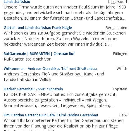
Landschaftsbau
Liggersdorf
Unsere Firma wurde durch den Inhaber Paul Saum im Jahre 1983
gegründet, und entwickelte sich nach mehr als dreißig jährigem
Bestehen, zu einem der führenden Garten- und Landschaftsbau
Firmen in der Bodenseeregion. Heute zählt unser
Garten- und Landschaftsbau Frank Hügle
Berghaupten
mittelständisches Unternehmen 50 Mitarbeiter, ausschließlich
Wir haben es uns zur Aufgabe gemacht Sie wieder ein Stückchen
aus dem Fachbereich Grün. Alle...
zurück zur Natur zu führen. Zu Ihren Wurzeln. In einer immer
hektischer werdenden Zeit bieten wir Ihnen individuelle ...
RufGarten.de | RUFGARTEN | Christian Ruf
Ettlingen
Ruf-Garten stellt sich vor
Willkommen - Andreas Oerschkes Tief- und Straßenbau,
Willich
Andreas Oerschkes Tief- und Straßenbau, Kanal- und
Landschaftsbau in Willich
Decker Gartenbau - 65817 Eppstein
Eppstein
Fa. DECKER GARTENBAU hat es sich zur Aufgabe gemacht,
Aussenbereiche zu gestalten – individuell – mit Wegen,
Sonnenterrassen, Leseecken, Liegewiesen, Spielplätzen,
Sandkisten, Grillstellen, Blütenpracht und Wasserspiel. Mit
Elmi Pantina Gartenbau in Calw | Elmi Pantina Gartenbau
Calw
fachlicher Kompetenz, handwerklichem Können, Kreativität und
Wir sind Ihr kompetenter Partner für den Gartenbau und stehen
unserer langährigen Erfahrung im...
Ihnen von der Planung über die Realisation bis hin zur Pflege