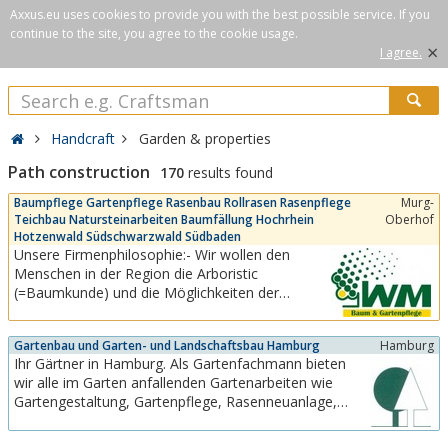
Axxus.eu uses cookies to provide you with the best possible service. If you
continue to the site, you agree to the cookie usage.
×
I agree.
Handcraft
Garden & properties
Path construction
170
results found
Baumpflege Gartenpflege Rasenbau Rollrasen Rasenpflege
Murg-
Teichbau Natursteinarbeiten Baumfällung Hochrhein
Oberhof
Hotzenwald Südschwarzwald Südbaden
Unsere Firmenphilosophie:- Wir wollen den
Menschen in der Region die Arboristic
(=Baumkunde) und die Möglichkeiten der
Baumpflege näher bringen- Der Aspekt,
Fachkenntnis und Hobby zu vereinen, war uns
Gartenbau und Garten- und Landschaftsbau Hamburg
Hamburg
persönlich schon immer wichtig.- Wir arbeiten in
Ihr Gärtner in Hamburg. Als Gartenfachmann bieten
jedem Garten so, als wenn es unser Eigener
wir alle im Garten anfallenden Gartenarbeiten wie
wäre. Nur so, kann eine...
Gartengestaltung, Gartenpflege, Rasenneuanlage,
Pflanzung, Terassen- und Wegebau, Baumschnitt,
Baumfällung.Ob ein ganzer Garten oder kleinere