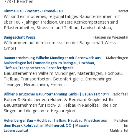
77871 Renchen
Himmel Bau - Rastatt - Himmel-Bau
Rastatt
Wir sind ein modernes, regional tätiges Bauunternehmen mit
über 100 - jähriger Tradition. Unsere Kernkompetenzen sind
Pflasterarbeiten, Strassen- und Tiefbau, Landschaftsbau,
Steinreinigung mit Sitz Rastatt Pflasterarbeiten Rastatt |
Baugeschäft Weiss
Hausen im Wiesental
Aussenanlagen Baden-Baden | Terassenbau |
Willkommen auf den Internetseiten der Baugeschäft Weiss
Abwassersysteme Rastatt.
GmbH
Bauunternehmung Wilhelm Mundinger mit Betonwerk aus
Malterdingen
Malterdingen bei Emmendingen im Breisgau, Hochbau,
Tiefbau,Transportbeton, Betonfertigteile
Bauunternehmen Wilhelm Mundinger, Malterdingen, Hochbau,
Tiefbau, Transportbeton, Betonfertigteile, Emmendingen,
Teningen, Herbolzheim, Freiamt
Böhler & Brutscher Bauunternehmung GmbH | Bauen seit 1911
Radolfzell
Böhler & Brutscher von Hubert & Bernhard Keppler ist Ihr
Bauunternehmen für Hoch- & Tiefbau in Radolfzell, die Höri,
Singen und die gesamte Hegauregion
Hehenberger Bau – Hochbau, Tiefbau, Hausbau, Privatbau aus
Peilstein
dem Bezirk Rohrbach im Mühlviertel, OÖ | Massive
Im
Lebensqualität
Mühlviertel