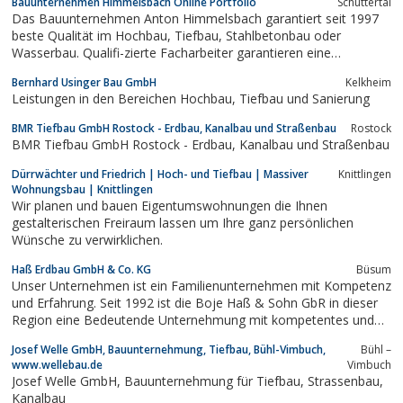
Bauunternehmen Himmelsbach Online Portfolio
Schuttertal
Das Bauunternehmen Anton Himmelsbach garantiert seit 1997
beste Qualität im Hochbau, Tiefbau, Stahlbetonbau oder
Wasserbau. Qualifi-zierte Facharbeiter garantieren eine
einwandfreie Ausführung.
Bernhard Usinger Bau GmbH
Kelkheim
Leistungen in den Bereichen Hochbau, Tiefbau und Sanierung
BMR Tiefbau GmbH Rostock - Erdbau, Kanalbau und Straßenbau
Rostock
BMR Tiefbau GmbH Rostock - Erdbau, Kanalbau und Straßenbau
Dürrwächter und Friedrich | Hoch- und Tiefbau | Massiver
Knittlingen
Wohnungsbau | Knittlingen
Wir planen und bauen Eigentumswohnungen die Ihnen
gestalterischen Freiraum lassen um Ihre ganz persönlichen
Wünsche zu verwirklichen.
Haß Erdbau GmbH & Co. KG
Büsum
Unser Unternehmen ist ein Familienunternehmen mit Kompetenz
und Erfahrung. Seit 1992 ist die Boje Haß & Sohn GbR in dieser
Region eine Bedeutende Unternehmung mit kompetentes und
"Know-how", ...
Josef Welle GmbH, Bauunternehmung, Tiefbau, Bühl-Vimbuch,
Bühl –
www.wellebau.de
Vimbuch
Josef Welle GmbH, Bauunternehmung für Tiefbau, Strassenbau,
Kanalbau