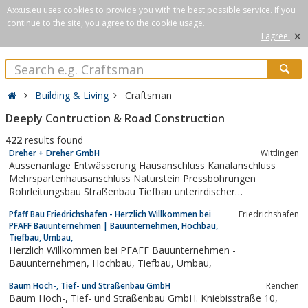
Axxus.eu uses cookies to provide you with the best possible service. If you
continue to the site, you agree to the cookie usage.
×
I agree.
Building & Living
Craftsman
Deeply Contruction & Road Construction
422
results found
Dreher + Dreher GmbH
Wittlingen
Aussenanlage Entwässerung Hausanschluss Kanalanschluss
Mehrspartenhausanschluss Naturstein Pressbohrungen
Rohrleitungsbau Straßenbau Tiefbau unterirdischer
Kanalanschluss Verbundstein Verlegung Wittlingen
Pfaff Bau Friedrichshafen - Herzlich Willkommen bei
Friedrichshafen
PFAFF Bauunternehmen | Bauunternehmen, Hochbau,
Tiefbau, Umbau,
Herzlich Willkommen bei PFAFF Bauunternehmen -
Bauunternehmen, Hochbau, Tiefbau, Umbau,
Baum Hoch-, Tief- und Straßenbau GmbH
Renchen
Baum Hoch-, Tief- und Straßenbau GmbH. Kniebisstraße 10,