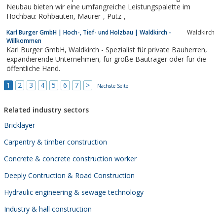
Lagerhalle bzw. Produktionshalle als...
Neubau bieten wir eine umfangreiche Leistungspalette im
Hochbau: Rohbauten, Maurer-, Putz-,
Karl Burger GmbH | Hoch-, Tief- und Holzbau | Waldkirch -
Waldkirch
Willkommen
Karl Burger GmbH, Waldkirch - Spezialist für private Bauherren,
expandierende Unternehmen, für große Bauträger oder für die
öffentliche Hand.
1
2
3
4
5
6
7
>
Nächste Seite
Related industry sectors
Bricklayer
Carpentry & timber construction
Concrete & concrete construction worker
Deeply Contruction & Road Construction
Hydraulic engineering & sewage technology
Industry & hall construction