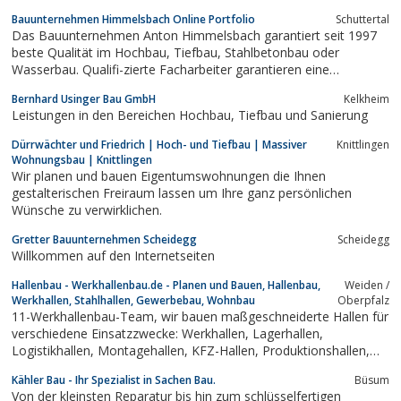
Bauunternehmen Himmelsbach Online Portfolio
Schuttertal
Das Bauunternehmen Anton Himmelsbach garantiert seit 1997
beste Qualität im Hochbau, Tiefbau, Stahlbetonbau oder
Wasserbau. Qualifi-zierte Facharbeiter garantieren eine
einwandfreie Ausführung.
Bernhard Usinger Bau GmbH
Kelkheim
Leistungen in den Bereichen Hochbau, Tiefbau und Sanierung
Dürrwächter und Friedrich | Hoch- und Tiefbau | Massiver
Knittlingen
Wohnungsbau | Knittlingen
Wir planen und bauen Eigentumswohnungen die Ihnen
gestalterischen Freiraum lassen um Ihre ganz persönlichen
Wünsche zu verwirklichen.
Gretter Bauunternehmen Scheidegg
Scheidegg
Willkommen auf den Internetseiten
Hallenbau - Werkhallenbau.de - Planen und Bauen, Hallenbau,
Weiden /
Werkhallen, Stahlhallen, Gewerbebau, Wohnbau
Oberpfalz
11-Werkhallenbau-Team, wir bauen maßgeschneiderte Hallen für
verschiedene Einsatzzwecke: Werkhallen, Lagerhallen,
Logistikhallen, Montagehallen, KFZ-Hallen, Produktionshallen,
Gewerbebau, Hallenbau. Werkhallenbau.de bietet eine
Kähler Bau - Ihr Spezialist in Sachen Bau.
Büsum
kostengünstige Lösung für den Neubau Ihrer Kfz-Werkstatt,
Von der kleinsten Reparatur bis hin zum schlüsselfertigen