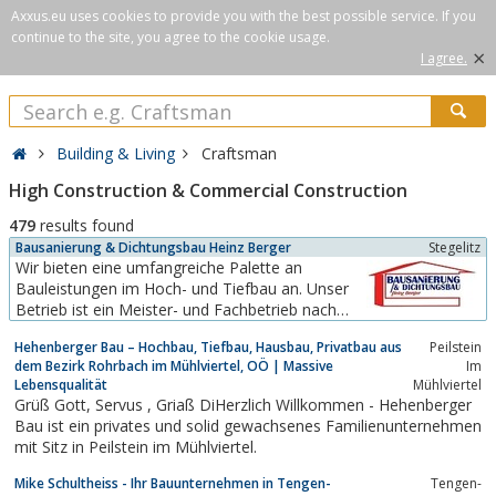
Axxus.eu uses cookies to provide you with the best possible service. If you
continue to the site, you agree to the cookie usage.
×
I agree.
Building & Living
Craftsman
High Construction & Commercial Construction
479
results found
Bausanierung & Dichtungsbau Heinz Berger
Stegelitz
Wir bieten eine umfangreiche Palette an
Bauleistungen im Hoch- und Tiefbau an. Unser
Betrieb ist ein Meister- und Fachbetrieb nach
§19 WHG “TüV überwacht’’ und im Besitz aller
Hehenberger Bau – Hochbau, Tiefbau, Hausbau, Privatbau aus
Peilstein
dafür notwendigen personellen und
dem Bezirk Rohrbach im Mühlviertel, OÖ | Massive
Im
gerätetechnischen Voraussetzungen.Die
Lebensqualität
Mühlviertel
Schwerpunkte unseres Arrangements liegen in
Grüß Gott, Servus , Griaß DiHerzlich Willkommen - Hehenberger
den Bereichen Bausanierung...
Bau ist ein privates und solid gewachsenes Familienunternehmen
mit Sitz in Peilstein im Mühlviertel.
Mike Schultheiss - Ihr Bauunternehmen in Tengen-
Tengen-