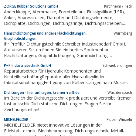
(Teflon) Produkte.
ZORGE Rubber Solutions GmbH
Kirchheim / Teck
Abdeckkappe, Atemmaske, Formteile aus Flüssigsilikon (LSR),
Anker, Anpressrollen, Dämpfer und Dichtungselemente,
Dichtplatte, Dichtungen, Dichtungsringe, Dichtungsscheiben,
Faltenbalg, Formschläuche, Gummikappen, Gummi-Metall-
Flanschdichtungen und andere Flachdichtungen,
Wurmberg
Puffer, Gummi-Metall-Sauger, Gummirollen, Joystick, Katheter,
Graphitdichtungen
Kraftstoffschlauch,...
Ihr Profifür Dichtungstechnik: Schreiber Industriebedarf GmbH.
Auf unseren Seiten finden Sie ein breites Sortiment an
Flachdichtungen, Graphitdichtungen, Gummidichtung,
Flanschdichtungen, und Teflondichtungen.
P+P Industrietechnik GmbH
Schwieberdingen
Reparaturbetrieb für Hydraulik Komponenten und
NeuteilbeschaffungReparatur aller Hydraulikzylinder
fabrikatsunabhängigFertigung von Kolbenstangen nach Muster
oder SkizzeLieferung von O-Ringen, Dichtungen und
Dichtungen - hier anfragen, kremer-reiff.de
Wächtersbach
DichtsätzenReparatur von Servo und Prportionalventilen
Im Bereich der Dichtungstechnik produziert und vertreibt Kremer
fabrikatsunabhängigHydraulik-Pumpen Reparatur...
fast ausschließlich statische Dichtungen. Fragen Sie Ihr
Zeichnungsteil an!
MICHELFELDER
Fluorn-Winzeln
MICHELFELDER bietet innovative Lösungen in der
Edelstahltechnik, Blechbearbeitung, Dichtungstechnik, Metall-