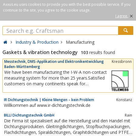
Axxus.eu uses cookies to provide you with the best possible service. If you
continue to the site, you agree to the cookie usage.
×
I agree.
Industry & Production
Manufacturing
Gaskets & vibration technology
103
results found
Messtechnik, DMS-Applikation und Elektronikentwicklung
Kressbronn
Baden-Württemberg
We have been manufacturing the I-W-A non-contact
measuring system for more than 25 years.Satisfied
customers on many continents speak for
themselves - whether for quality assurance or
prevention or for daily work with the highest
IR Dichtungstechnik | Kleine Mengen – kein Problem
Konstanz
accuracy. The modern measuring technology from
Willkommen auf www.ir-dichtungstechnik.de
TELEMESS GmbH offers you solutions for many
areas of...
BILLI Dichtungstechnik GmbH
Rain
Die Firma ist spezialisiert auf die Herstellung und den Handel mit
Dichtungsprodukten. Gleitringdichtungen, Stopfbuchspackungen,
Flachdichtungen, Spiraldichtungen, Graphitdichtungen und PTFE