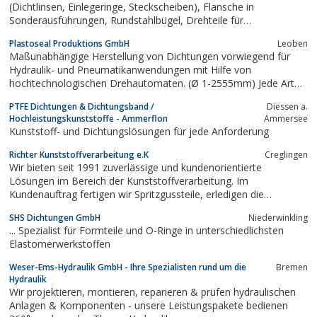
(Dichtlinsen, Einlegeringe, Steckscheiben), Flansche in
Sonderausführungen, Rundstahlbügel, Drehteile für
Maschinenbau. - DiMa GmbH & Co.KG - Dichtungen und
Plastoseal Produktions GmbH
Leoben
Maschinenbau
Maßunabhängige Herstellung von Dichtungen vorwiegend für
Hydraulik- und Pneumatikanwendungen mit Hilfe von
hochtechnologischen Drehautomaten. (Ø 1-2555mm) Jede Art
von Dreh- bzw. Frästeilen wird angeboten
PTFE Dichtungen & Dichtungsband /
Diessen a.
Hochleistungskunststoffe - Ammerflon
Ammersee
Kunststoff- und Dichtungslösungen für jede Anforderung
Richter Kunststoffverarbeitung e.K
Creglingen
Wir bieten seit 1991 zuverlässige und kundenorientierte
Lösungen im Bereich der Kunststoffverarbeitung. Im
Kundenauftrag fertigen wir Spritzgussteile, erledigen die
Baugruppenmontage und applizieren mit einem 6-Achs-Roboter
SHS Dichtungen GmbH
Niederwinkling
PU-1K-Schaumdichtungen auf.Wir begleiten Sie bei der
... Spezialist für Formteile und O-Ringe in unterschiedlichsten
Entwicklung mit 2D und...
Elastomerwerkstoffen
Weser-Ems-Hydraulik GmbH - Ihre Spezialisten rund um die
Bremen
Hydraulik
Wir projektieren, montieren, reparieren & prüfen hydraulischen
Anlagen & Komponenten - unsere Leistungspakete bedienen