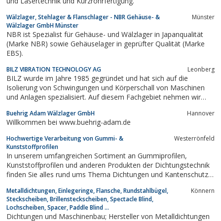
und Lasertechnik und Kurzrohrfertigung.
Wälzlager, Stehlager & Flanschlager - NBR Gehäuse- &
Münster
Wälzlager GmbH Münster
NBR ist Spezialist für Gehäuse- und Wälzlager in Japanqualität
(Marke NBR) sowie Gehäuselager in geprüfter Qualität (Marke
EBS).
BILZ VIBRATION TECHNOLOGY AG
Leonberg
BILZ wurde im Jahre 1985 gegründet und hat sich auf die
Isolierung von Schwingungen und Körperschall von Maschinen
und Anlagen spezialisiert. Auf diesem Fachgebiet nehmen wir
europaweit eine führende Position als Ausrüster des Maschinen-
Buehrig Adam Wälzlager GmbH
Hannover
und Anlagenbaus sowie der Automobilindustrie und deren
Willkommen bei www.buehrig-adam.de
Zulieferer ein. Unsere Produktpalette...
Hochwertige Verarbeitung von Gummi- &
Westerrönfeld
Kunststoffprofilen
In unserem umfangreichen Sortiment an Gummiprofilen,
Kunststoffprofilen und anderen Produkten der Dichtungstechnik
finden Sie alles rund ums Thema Dichtungen und Kantenschutz.
Als führender Hersteller können wir unsere Leistungen besonders
Metalldichtungen, Einlegeringe, Flansche, Rundstahlbügel,
Könnern
günstig für sie Anbieten
Steckscheiben, Brillensteckscheiben, Spectacle Blind,
Lochscheiben, Spacer, Paddle Blind ...
Dichtungen und Maschinenbau; Hersteller von Metalldichtungen