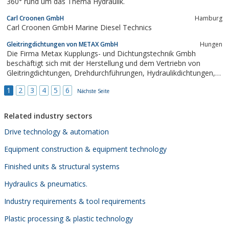
360° rund um das Thema Hydraulik.
Carl Croonen GmbH
Hamburg
Carl Croonen GmbH Marine Diesel Technics
Gleitringdichtungen von METAX GmbH
Hungen
Die Firma Metax Kupplungs- und Dichtungstechnik Gmbh
beschäftigt sich mit der Herstellung und dem Vertriebn von
Gleitringdichtungen, Drehdurchführungen, Hydraulikdichtungen,
Lamellenkupplungen, Wellenlippendichtungssystemen sowie
1
2
3
4
5
6
Dichtungsservice und Dichtungsreparaturen. Wir lösen Ihr
Nächste Seite
Dichtungsproblem -besuchen Sie uns jetzt.
Related industry sectors
Drive technology & automation
Equipment construction & equipment technology
Finished units & structural systems
Hydraulics & pneumatics.
Industry requirements & tool requirements
Plastic processing & plastic technology