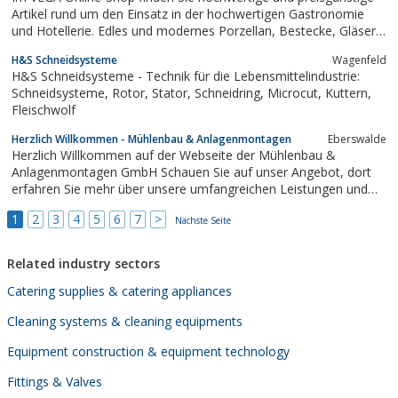
Artikel rund um den Einsatz in der hochwertigen Gastronomie
und Hotellerie. Edles und modernes Porzellan, Bestecke, Gläser,
Möbel uvm.
H&S Schneidsysteme
Wagenfeld
H&S Schneidsysteme - Technik für die Lebensmittelindustrie:
Schneidsysteme, Rotor, Stator, Schneidring, Microcut, Kuttern,
Fleischwolf
Herzlich Willkommen - Mühlenbau & Anlagenmontagen
Eberswalde
Herzlich Willkommen auf der Webseite der Mühlenbau &
Anlagenmontagen GmbH Schauen Sie auf unser Angebot, dort
erfahren Sie mehr über unsere umfangreichen Leistungen und
unser vielseitiges Spektrum. Haben Sie Fragen, zögern Sie nicht,
1
2
3
4
5
6
7
>
uns über das Formular zu kontaktieren. Wir freuen uns auf Ihre
Nächste Seite
Anfragen.
Related industry sectors
Catering supplies & catering appliances
Cleaning systems & cleaning equipments
Equipment construction & equipment technology
Fittings & Valves