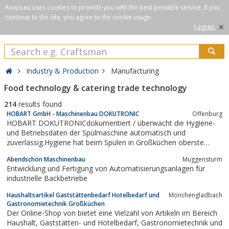
Axxus.eu uses cookies to provide you with the best possible service. If you
continue to the site, you agree to the cookie usage.
×
I agree.
Industry & Production
Manufacturing
Food technology & catering trade technology
214
results found
HOBART GmbH - Maschinenbau DOKUTRONIC
Offenburg
HOBART DOKUTRONICdokumentiert / überwacht die Hygiene-
und Betriebsdaten der Spülmaschine automatisch und
zuverlässig.Hygiene hat beim Spülen in Großküchen oberste
Priorität.Mit der HOBART DOKUTRONIC werden alle nach
Abendschön Maschinenbau
Muggensturm
HACCP erforderlichen Daten einer Spülmaschine einfach,
Entwicklung und Fertigung von Automatisierungsanlagen für
zuverlässig und automatisch dokumentiert.Damit gehen...
industrielle Backbetriebe
Haushaltsartikel Gaststättenbedarf Hotelbedarf und
Mönchengladbach
Gastronomietechnik Großküchen
Der Online-Shop von bietet eine Vielzahl von Artikeln im Bereich
Haushalt, Gaststätten- und Hotelbedarf, Gastronomietechnik und