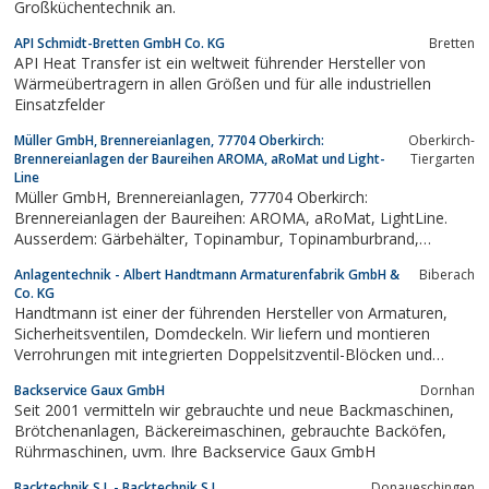
Großküchentechnik an.
API Schmidt-Bretten GmbH Co. KG
Bretten
API Heat Transfer ist ein weltweit führender Hersteller von
Wärmeübertragern in allen Größen und für alle industriellen
Einsatzfelder
Müller GmbH, Brennereianlagen, 77704 Oberkirch:
Oberkirch-
Brennereianlagen der Baureihen AROMA, aRoMat und Light-
Tiergarten
Line
Müller GmbH, Brennereianlagen, 77704 Oberkirch:
Brennereianlagen der Baureihen: AROMA, aRoMat, LightLine.
Ausserdem: Gärbehälter, Topinambur, Topinamburbrand,
Topinamburanbau, Edelbrand, Maischepumpen,
Anlagentechnik - Albert Handtmann Armaturenfabrik GmbH &
Biberach
Schlempepumpen, Kreiselpumpen, Schichtenfilter, Rundfilter,
Co. KG
Gärbottich, Maischbottich, Schankanlagen,...
Handtmann ist einer der führenden Hersteller von Armaturen,
Sicherheitsventilen, Domdeckeln. Wir liefern und montieren
Verrohrungen mit integrierten Doppelsitzventil-Blöcken und
Paneelen inklusive der Anlagenplanung. Systeme zur
Backservice Gaux GmbH
Dornhan
Bierstabilisierung, Bierfiltration und Entkeimung wie auch CIP
Seit 2001 vermitteln wir gebrauchte und neue Backmaschinen,
Anlagen stellen wir ebenso her.
Brötchenanlagen, Bäckereimaschinen, gebrauchte Backöfen,
Rührmaschinen, uvm. Ihre Backservice Gaux GmbH
Backtechnik S.I. - Backtechnik S.I.
Donaueschingen