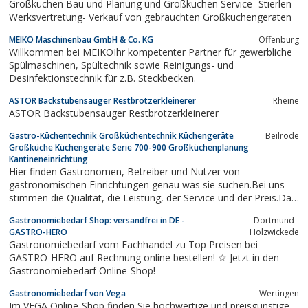
Großküchen Bau und Planung und Großküchen Service- Stierlen
Werksvertretung- Verkauf von gebrauchten Großküchengeräten
MEIKO Maschinenbau GmbH & Co. KG
Offenburg
Willkommen bei MEIKOIhr kompetenter Partner für gewerbliche
Spülmaschinen, Spültechnik sowie Reinigungs- und
Desinfektionstechnik für z.B. Steckbecken.
ASTOR Backstubensauger Restbrotzerkleinerer
Rheine
ASTOR Backstubensauger Restbrotzerkleinerer
Gastro-Küchentechnik Großküchentechnik Küchengeräte
Beilrode
Großküche Küchengeräte Serie 700-900 Großküchenplanung
Kantineneinrichtung
Hier finden Gastronomen, Betreiber und Nutzer von
gastronomischen Einrichtungen genau was sie suchen.Bei uns
stimmen die Qualität, die Leistung, der Service und der Preis.Das
Sortiment ist reichhaltig. Sehen sie sich auf unserer Homepage
Gastronomiebedarf Shop: versandfrei in DE -
Dortmund -
um.Ascobloc Bartscher Bauscher Convotherm Chromonorm
GASTRO-HERO
Holzwickede
Ebinger Heidebrenner KBS Berthos...
Gastronomiebedarf vom Fachhandel zu Top Preisen bei
GASTRO-HERO auf Rechnung online bestellen! ☆ Jetzt in den
Gastronomiebedarf Online-Shop!
Gastronomiebedarf von Vega
Wertingen
Im VEGA Online-Shop finden Sie hochwertige und preisgünstige