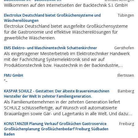
Willkommen auf den Internetseiten der Backtechnik S.I. GmbH
Electrolux Deutschland bietet Großküchensysteme und
Tübingen
Wäschereilösungen
Electrolux Deutschland bietet ausgefeilte Großküchensysteme
für die Gastronomie und effektive Wäschereilösungen für
gewerbliche Wäschereien.
EMS Elektro- und Maschinentechnik Schattenkirchner
Gersthofen
Als eingetragener Meisterbetrieb im Elektrotechniker Handwerk
mit der Fachrichtung Systemelektronik sind wir auf
Produktionstechnik bzw. Haustechnik in der Backindustrie,
Lebensmittelindustrie, sowie in der Hotelbranche und
FMU GmbH
Illertissen
Gastronomiebranche spezialisiert.
’’–
KASPAR SCHULZ - Gestatten: Der älteste Brauereimaschinen
Bamberg
Hersteller der Welt In zehnter Familiengeneration.
Als Familienunternehmen in der zehnten Generation liefert
SCHULZ schlüsselfertige, auf Wunsch voll automatisierte
Brauanlagen sowie Gär- und Lagertanks in alle Welt. Und dazu:
ein einzigartiges Servicespektrum.
KONSTANZER Planung Verkauf Großküchen Gastroservice
Freiburg
Großküchenplanung Großküchenbedarf Freiburg Südbaden
Baden