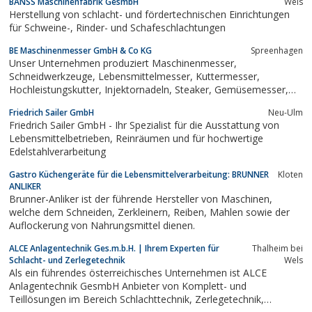
BANSS Maschinenfabrik GesmbH
Wels
Herstellung von schlacht- und fördertechnischen Einrichtungen
für Schweine-, Rinder- und Schafeschlachtungen
BE Maschinenmesser GmbH & Co KG
Spreenhagen
Unser Unternehmen produziert Maschinenmesser,
Schneidwerkzeuge, Lebensmittelmesser, Kuttermesser,
Hochleistungskutter, Injektornadeln, Steaker, Gemüsemesser,
Rundmesser, Formmesser.Wir bieten Ihnen neben unserem
Friedrich Sailer GmbH
Neu-Ulm
breiten Spektrum an Messer auch Maschinen für die
Friedrich Sailer GmbH - Ihr Spezialist für die Ausstattung von
Messerbearbeitung. Informieren Sie sich über die...
Lebensmittelbetrieben, Reinräumen und für hochwertige
Edelstahlverarbeitung
Gastro Küchengeräte für die Lebensmittelverarbeitung: BRUNNER
Kloten
ANLIKER
Brunner-Anliker ist der führende Hersteller von Maschinen,
welche dem Schneiden, Zerkleinern, Reiben, Mahlen sowie der
Auflockerung von Nahrungsmittel dienen.
ALCE Anlagentechnik Ges.m.b.H. | Ihrem Experten für
Thalheim bei
Schlacht- und Zerlegetechnik
Wels
Als ein führendes österreichisches Unternehmen ist ALCE
Anlagentechnik GesmbH Anbieter von Komplett- und
Teillösungen im Bereich Schlachttechnik, Zerlegetechnik,