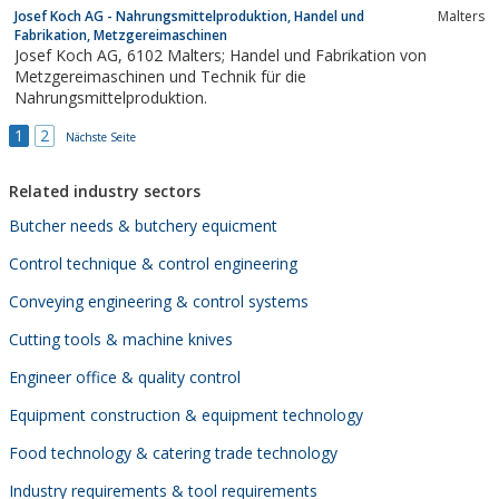
Hygienetechnik und Automatisierung. Wir bieten Ihnen eine
Josef Koch AG - Nahrungsmittelproduktion, Handel und
Malters
Vielzahl an Produkten und Leistungen. Dazu zählen angefangen
Fabrikation, Metzgereimaschinen
von der Projektierung und Planung, Fertigung und...
Josef Koch AG, 6102 Malters; Handel und Fabrikation von
Metzgereimaschinen und Technik für die
Nahrungsmittelproduktion.
1
2
Nächste Seite
Related industry sectors
Butcher needs & butchery equicment
Control technique & control engineering
Conveying engineering & control systems
Cutting tools & machine knives
Engineer office & quality control
Equipment construction & equipment technology
Food technology & catering trade technology
Industry requirements & tool requirements