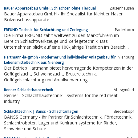
Bauer Apparatebau GmbH, Schlachten ohne Tierqual
Zaisenhausen
Bauer Apparatebau GmbH - Ihr Spezialist für Kleintier Hasen
Bolzenschussapparate -
FREUND Technik für Schlachtung und Zerlegung
Paderborn
Die Firma FREUND zählt weltweit zu den Marktführern im
Bereich Schlachtwerkzeuge und Zerlegetechnik. Das
Unternehmen blickt auf eine 100-jährige Tradition im Bereich
Schlachtbedarf zurück und wird mittlerweile in der dritten
Hartmann-la-gmbh - Moderner und individueller Anlagenbau für
Nienburg
Generation familiengeführt. FREUND verfügt über einen eigenen
Lebensmitteltechnik aus Nienburg
Außendienst und über 65 Vertretungen im...
Der Betrieb Hartmann bietet hervorragende Kompetenzen in der
Geflügelzucht, Schweinezucht, Brütereitechnik,
Geflügelschlachtung und Abfallverwertung.
Renner Schlachthaustechnik
Abtsgmünd
Renner - Schlachthaustechnik - Systems for the red meat
industry
Schlachttechnik | Banss - Schlachtanlagen
Biedenkopf
BANSS Germany - Ihr Partner für Schlachttechnik, Fördertechnik,
Schlachtroboter, Lager und Kühlraumsysteme für Rinder,
Schweine und Schafe.