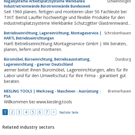
Regalsysteme Arbeitsplatzsysteme Werkbänke
Schwenningen
Industrietrennwände Bürotrennwände Bundesweit
Seit 1960 planen, fertigen und montieren über 50 Fachleute bei
TIXIT Bernd Lauffer hochwertige und flexible Produkte für den
industreitsplatzsysteme Werkbänke Schutzgitter Glastrennwände
Industrietrennwände Büiellen Innenausbau,
Betriebseinrichtung, Lagereinrichtung, Montageservice |
Schrobenhauen
Betriebseinrichtungen und Lagertechnik in Villingen
HARTL Betriebseinrichtungen
Schwenningen.
Hartl Betriebseinrichtung Montageservice GmbH | Wir beraten,
planen, liefern und montieren.
Büromöbel, Büroeinrichtung, Betriebsausstattung,
Duisburg
Lagereinrichtung - gaerner Deutschland
aerner bietet Ihnen Büromöbel, Lagereinrichtungen, alles für Ihr
Labor und für den Umweltschutz für Ihre Firma - garantiert gut
beraten.
KIESLING TOOLS | Werkzeug - Maschinen - Ausrüstung -
Bremerhaven
PSA
Willkommen bei www.kiesling.tools
1
2
3
4
5
6
7
>
Nächste Seite
Related industry sectors