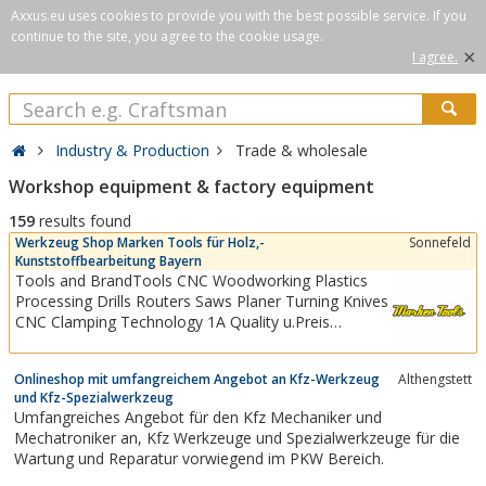
Axxus.eu uses cookies to provide you with the best possible service. If you
continue to the site, you agree to the cookie usage.
×
I agree.
Industry & Production
Trade & wholesale
Workshop equipment & factory equipment
159
results found
Werkzeug Shop Marken Tools für Holz,-
Sonnefeld
Kunststoffbearbeitung Bayern
Tools and BrandTools CNC Woodworking Plastics
Processing Drills Routers Saws Planer Turning Knives
CNC Clamping Technology 1A Quality u.Preis
zuverlässig. Aigner safety technology for
professional woodworking Aigner safety and working
Onlineshop mit umfangreichem Angebot an Kfz-Werkzeug
Althengstett
devices have proven themselves for years in the
und Kfz-Spezialwerkzeug
demanding processing of wood. Wherever
Umfangreiches Angebot für den Kfz Mechaniker und
precision,...
Mechatroniker an, Kfz Werkzeuge und Spezialwerkzeuge für die
Wartung und Reparatur vorwiegend im PKW Bereich.