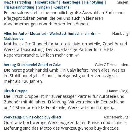
H&Z Haarstyling | Friseurbedarf | Haarpflege | Hair Styling |
Singen
Friseureinrichtung | Singen | Konstanz
Friseursalons steht eine unendlich große Auswahl an Farb- und
Pflegeprodukten bereit, die bei uns auch in kleineren
Abnahmemengen erworben werden können.
Alles für Auto - Motorrad - Werkstatt. Einfach mehr drin -
Hamburg
Matthies.de
Matthies - Großhandel für Autoteile, Motorradteile, Zubehör und
Werkstattausrüstung. Der zuverlässige Partner für die Kfz-
Reparaturbranche. Einfach mehr drin. ✅
herzog Stahlhandel GmbH in Calw
Calw OT Heumaden
Die herzog Stahlhandel GmbH in Calw liefert Ihnen alles, was es
im Stahlhandel gibt. Schnell, preisgünstig und zuverlässig seit
mehr als 120 Jahren.
Hirsch Gruppe
Hamm (Sieg)
Die Hirsch Gruppe ist Ihr zuverlässiger Partner für Autoteile und
Zubehör mit 40 Jahren Erfahrung. Wir vertreiben in Deutschland
an 14 Standorten Kfz-Ersatzteile, Werkstatteinrichtungen,
Werkzeug, Reifen und vieles mehr.
Werkzeug-Online-Shop buy-direct
Aschaffenburg
Qualitativ hochwertige Werkzeuge zu fairen Preisen und schnelle
Lieferung sind das Motto des Werkzeug-Shops buy-direct.de.