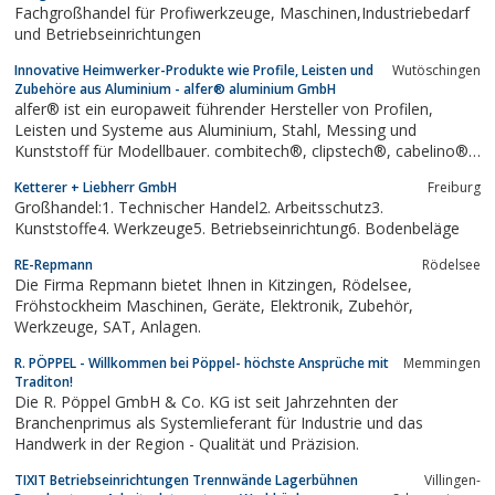
Fachgroßhandel für Profiwerkzeuge, Maschinen,Industriebedarf
und Betriebseinrichtungen
Innovative Heimwerker-Produkte wie Profile, Leisten und
Wutöschingen
Zubehöre aus Aluminium - alfer® aluminium GmbH
alfer® ist ein europaweit führender Hersteller von Profilen,
Leisten und Systeme aus Aluminium, Stahl, Messing und
Kunststoff für Modellbauer. combitech®, clipstech®, cabelino®,
logika®.
Ketterer + Liebherr GmbH
Freiburg
Großhandel:1. Technischer Handel2. Arbeitsschutz3.
Kunststoffe4. Werkzeuge5. Betriebseinrichtung6. Bodenbeläge
RE-Repmann
Rödelsee
Die Firma Repmann bietet Ihnen in Kitzingen, Rödelsee,
Fröhstockheim Maschinen, Geräte, Elektronik, Zubehör,
Werkzeuge, SAT, Anlagen.
R. PÖPPEL - Willkommen bei Pöppel- höchste Ansprüche mit
Memmingen
Traditon!
Die R. Pöppel GmbH & Co. KG ist seit Jahrzehnten der
Branchenprimus als Systemlieferant für Industrie und das
Handwerk in der Region - Qualität und Präzision.
TIXIT Betriebseinrichtungen Trennwände Lagerbühnen
Villingen-