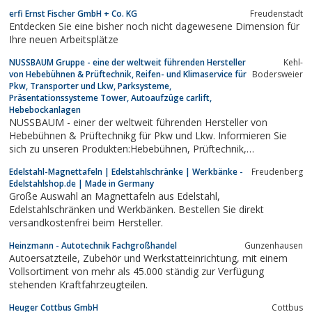
erfi Ernst Fischer GmbH + Co. KG
Freudenstadt
Entdecken Sie eine bisher noch nicht dagewesene Dimension für
Ihre neuen Arbeitsplätze
NUSSBAUM Gruppe - eine der weltweit führenden Hersteller
Kehl-
von Hebebühnen & Prüftechnik, Reifen- und Klimaservice für
Bodersweier
Pkw, Transporter und Lkw, Parksysteme,
Präsentationssysteme Tower, Autoaufzüge carlift,
Hebebockanlagen
NUSSBAUM - einer der weltweit führenden Hersteller von
Hebebühnen & Prüftechnikg für Pkw und Lkw. Informieren Sie
sich zu unseren Produkten:Hebebühnen, Prüftechnik,
Parksysteme, Tower, carsatellite, industrielle Anwendungen,
Edelstahl-Magnettafeln | Edelstahlschränke | Werkbänke -
Freudenberg
public transport, Autoaufzüge, Reifenaufzüge, Blechverarbeitung,
Edelstahlshop.de | Made in Germany
Hydraulische Lösungen...
Große Auswahl an Magnettafeln aus Edelstahl,
Edelstahlschränken und Werkbänken. Bestellen Sie direkt
versandkostenfrei beim Hersteller.
Heinzmann - Autotechnik Fachgroßhandel
Gunzenhausen
Autoersatzteile, Zubehör und Werkstatteinrichtung, mit einem
Vollsortiment von mehr als 45.000 ständig zur Verfügung
stehenden Kraftfahrzeugteilen.
Heuger Cottbus GmbH
Cottbus