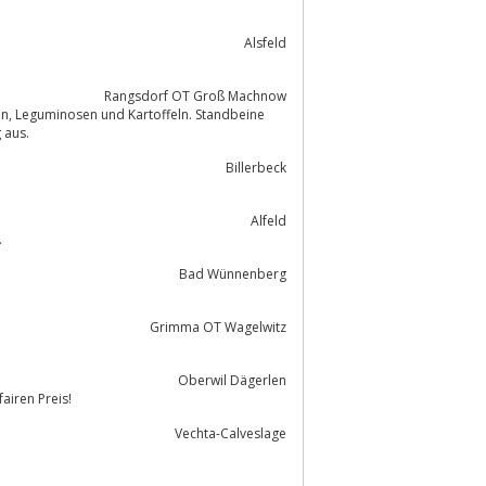
Alsfeld
Rangsdorf OT Groß Machnow
ung aus.
Billerbeck
Alfeld
.
Bad Wünnenberg
Grimma OT Wagelwitz
Oberwil Dägerlen
direkt vom Hof zum fairen Preis!
Vechta-Calveslage