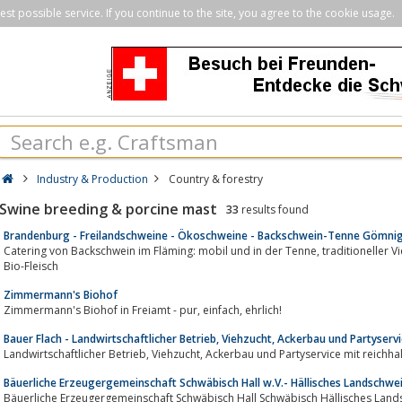
st possible service. If you continue to the site, you agree to the cookie usage.
Industry & Production
Country & forestry
Swine breeding & porcine mast
33
results found
Brandenburg - Freilandschweine - Ökoschweine - Backschwein-Tenne Gömni
Catering von Backschwein im Fläming: mobil und in der Tenne, traditioneller Vierseitenhof und Freilandschweinanlage für
Bio-Fleisch
Zimmermann's Biohof
Zimmermann's Biohof in Freiamt - pur, einfach, ehrlich!
Bauer Flach - Landwirtschaftlicher Betrieb, Viehzucht, Ackerbau und Partyserv
Landwirtschaftlicher Betrieb, Viehzucht, Ackerbau und Partyservice
Bäuerliche Erzeugergemeinschaft Schwäbisch Hall w.V.- Hällisches Landschwe