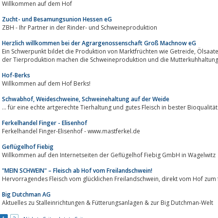
Willkommen auf dem Hof
Zucht- und Besamungsunion Hessen eG
ZBH - Ihr Partner in der Rinder- und Schweineproduktion
Herzlich willkommen bei der Agrargenossenschaft Groß Machnow eG
Ein Schwerpunkt bildet die Produktion von Marktfrüchten wie Getreide, Ölsaaten, Leguminosen und Kartoffeln. Standbeine
der Tierproduktion machen die Schweineproduktion und die Mutterkuhhalt
Hof-Berks
Willkommen auf dem Hof Berks!
Schwabhof, Weideschweine, Schweinehaltung auf der Weide
... für eine echte artgerechte Tierhaltung und gutes Fleisch in bester Bioqualität
Ferkelhandel Finger - Elisenhof
Ferkelhandel Finger-Elisenhof - www.mastferkel.de
Geflügelhof Fiebig
Willkommen auf den Internetseiten der Geflügelhof Fiebig GmbH in Wagelwitz
"MEIN SCHWEIN" – Fleisch ab Hof vom Freilandschwein!
Hervorragendes Fleisch vom glücklichen Freilandschwein, 
Big Dutchman AG
Aktuelles zu Stalleinrichtungen & Fütterungsanlagen & zur Big Dutchman-Welt