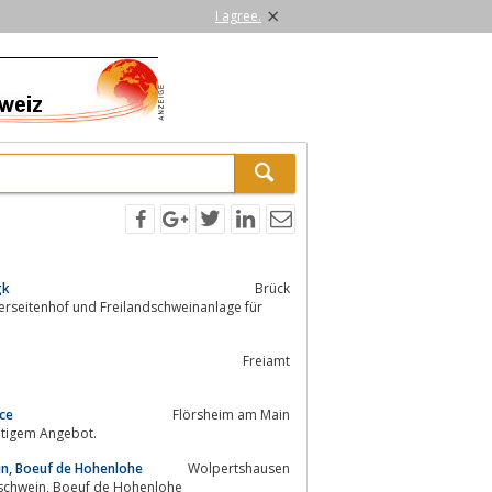
×
I agree.
gk
Brück
Freiamt
ice
Flörsheim am Main
 mit reichhaltigem Angebot.
in, Boeuf de Hohenlohe
Wolpertshausen
Bäuerliche Erzeugergemeinschaft Schwäbisch Hall Schwäbisch Hällisches Landschwein, Boeuf de Hohenlohe