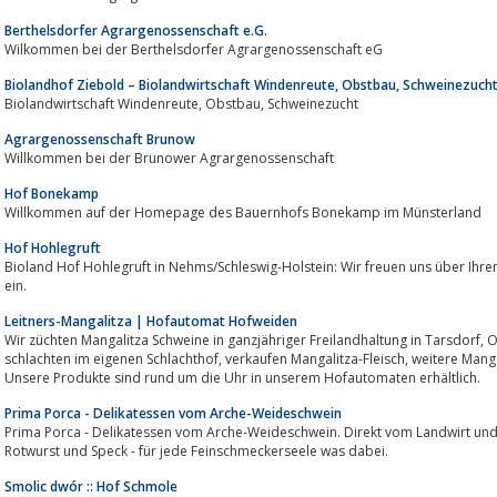
Berthelsdorfer Agrargenossenschaft e.G.
Wilkommen bei der Berthelsdorfer Agrargenossenschaft eG
Biolandhof Ziebold – Biolandwirtschaft Windenreute, Obstbau, Schweinezuch
Biolandwirtschaft Windenreute, Obstbau, Schweinezucht
Agrargenossenschaft Brunow
Willkommen bei der Brunower Agrargenossenschaft
Hof Bonekamp
Willkommen auf der Homepage des Bauernhofs Bonekamp im Münsterland
Hof Hohlegruft
Bioland Hof Hohlegruft in Nehms/Schleswig-Holstein: Wir freuen uns über Ihre
ein.
Leitners-Mangalitza | Hofautomat Hofweiden
Wir züchten Mangalitza Schweine in ganzjähriger Freilandhaltung in Tarsdorf, OÖ, auf großflächiger Permakultur. Wir
schlachten im eigenen Schlachthof, verkaufen Mangalitza-Fleisch, weitere Mangalitza Produkte, eigene Freiland-Eier etc..
Unsere Produkte sind rund um die Uhr in unserem Hofautomaten erhältlich.
Prima Porca - Delikatessen vom Arche-Weideschwein
Prima Porca - Delikatessen vom Arche-Weideschwein. Direkt vom Landwirt und natürli
Rotwurst und Speck - für jede Feinschmeckerseele was dabei.
Smolic dwór :: Hof Schmole