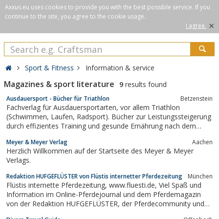
Axxus.eu uses cookies to provide you with the best possible service. If you
continue to the site, you agree to the cookie usage.
×
I agree.
Sport & Fitness
Information & service
Magazines & sport literature
9
results found
Ausdauersport - Bücher für Triathlon
Betzenstein
Fachverlag für Ausdauersportarten, vor allem Triathlon
(Schwimmen, Laufen, Radsport). Bücher zur Leistungssteigerung
durch effizientes Training und gesunde Ernährung nach dem
Steinzeitprinzip (Paläo-Prinzip). Außerdem humorvolle Lektüre für
Meyer & Meyer Verlag
Aachen
Läufer und andere Sportsfreunde. Titel z.B. über
Herzlich Willkommen auf der Startseite des Meyer & Meyer
Schwimmtraining, Lauftraining,...
Verlags.
Redaktion HUFGEFLÜSTER von Flüstis internetter Pferdezeitung
München
Flüstis internette Pferdezeitung, www.fluesti.de, Viel Spaß und
Information im Online-Pferdejournal und dem Pferdemagazin
von der Redaktion HUFGEFLÜSTER, der Pferdecommunity und
dem Pferdeportal für alle Reiter, Fahrer, Pferdebegeisterte und