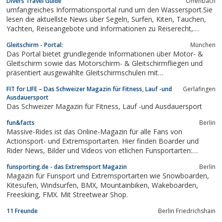
Divers Travel Guide
Offenbach
alle, die rund ums Thema Pferd ihre Dienste anbieten!
umfangreiches Informationsportal rund um den Wassersport.Sie
lesen die aktuellste News über Segeln, Surfen, Kiten, Tauchen,
Yachten, Reiseangebote und Informationen zu Reiserecht,
Airlinenews, Artenschutzinformationen und weitere spannende
Gleitschirm - Portal:
München
Themen
Das Portal bietet grundlegende Informationen über Motor- &
Gleitschirm sowie das Motorschirm- & Gleitschirmfliegen und
präsentiert ausgewählte Gleitschirmschulen mit
Ausbildungsangebot, Startplätzen und Fluggebieten sowie
FIT for LIFE – Das Schweizer Magazin für Fitness, Lauf -und
Gerlafingen
Gleitschirmshops mit ihrem Gleitschirm- und
Ausdauersport
Flugausrüstungsangebot. Eine Übersicht der...
Das Schweizer Magazin für Fitness, Lauf -und Ausdauersport
fun&facts
Berlin
Massive-Rides ist das Online-Magazin für alle Fans von
Actionsport- und Extremsportarten. Hier finden Boarder und
Rider News, Bilder und Videos von etlichen Funsportarten:
Snowboarden und Freeskiing, Windsurfen und Wellenreiten,
funsporting.de - das Extremsport Magazin
Berlin
Kitesurfen und Wakeboarden, Skateboarden, BMX und FMX. Das
Magazin für Funsport und Extremsportarten wie Snowboarden,
junges Team von massive-rides.de aus Berlin...
Kitesufen, Windsurfen, BMX, Mountainbiken, Wakeboarden,
Freeskiing, FMX. Mit Streetwear Shop.
11 Freunde
Berlin Friedrichshain