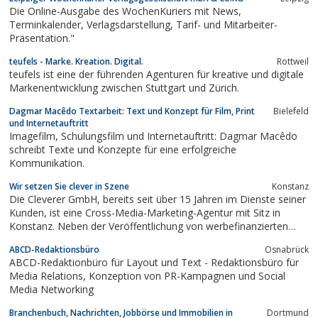
Die Online-Ausgabe des WochenKuriers mit News,
Terminkalender, Verlagsdarstellung, Tarif- und Mitarbeiter-
Präsentation."
teufels - Marke. Kreation. Digital.
Rottweil
teufels ist eine der führenden Agenturen für kreative und digitale
Markenentwicklung zwischen Stuttgart und Zürich.
Dagmar Macêdo Textarbeit: Text und Konzept für Film, Print
Bielefeld
und Internetauftritt
Imagefilm, Schulungsfilm und Internetauftritt: Dagmar Macêdo
schreibt Texte und Konzepte für eine erfolgreiche
Kommunikation.
Wir setzen Sie clever in Szene
Konstanz
Die Cleverer GmbH, bereits seit über 15 Jahren im Dienste seiner
Kunden, ist eine Cross-Media-Marketing-Agentur mit Sitz in
Konstanz. Neben der Veröffentlichung von werbefinanzierten
Printmedien, wie beispielsweise der Bürgerinfobroschüre Klima,
ABCD-Redaktionsbüro
Osnabrück
erstellt die Cleverer GmbH Online-Marketing-Kampagnen für
ABCD-Redaktionbüro für Layout und Text - Redaktionsbüro für
Unternehmen bzw. deren...
Media Relations, Konzeption von PR-Kampagnen und Social
Media Networking
Branchenbuch, Nachrichten, Jobbörse und Immobilien in
Dortmund