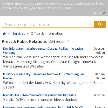
Axxus.eu uses cookies to provide you with the best possible service. If you
continue to the site, you agree to the cookie usage.
×
I agree.
Services
Office & information
Press & Public Relations
224
results found
Die Stilartisten – Werbeagentur Dessau-Roßlau – kreative
Dessau-
Werbung
Roßlau
Wir sind eine klassische Werbeagentur in Dessau und entwickeln
kreative Marketing-Strategien, Corporate Designs, innovative
Kampagnen und Websites.
Kunitzky & Kunitzky | Kreatives Netzwerk für Werbung und
Baden-
Marken
Baden
Willkommen bei der Kunitzky & Kunitzky Werbeagentur in Baden-
Baden!
brandkultur | Kommunikationsagentur aus Karlsruhe
Karlsruhe
Herzlich Willkommen! In unserer Ideenschmiede.
Leipziger WochenKurier Verlagsgesellschaft mbH & Co.KG
Leipzig