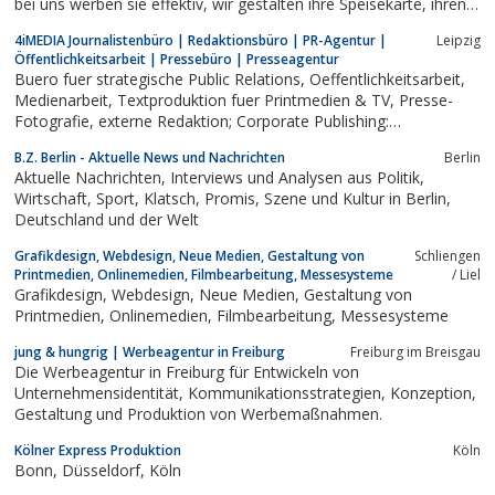
bei uns werben sie effektiv, wir gestalten ihre Speisekarte, ihren
Flyer - bei uns sind sie richtig.
4iMEDIA Journalistenbüro | Redaktionsbüro | PR-Agentur |
Leipzig
Öffentlichkeitsarbeit | Pressebüro | Presseagentur
Buero fuer strategische Public Relations, Oeffentlichkeitsarbeit,
Medienarbeit, Textproduktion fuer Printmedien & TV, Presse-
Fotografie, externe Redaktion; Corporate Publishing:
Kundenmagazine, Mitarbeitermagazine, Geschäftsberichte, PR-
B.Z. Berlin - Aktuelle News und Nachrichten
Berlin
Seminare, Medien-Workshops, Inhouse-Trainings
Aktuelle Nachrichten, Interviews und Analysen aus Politik,
Wirtschaft, Sport, Klatsch, Promis, Szene und Kultur in Berlin,
Deutschland und der Welt
Grafikdesign, Webdesign, Neue Medien, Gestaltung von
Schliengen
Printmedien, Onlinemedien, Filmbearbeitung, Messesysteme
/ Liel
Grafikdesign, Webdesign, Neue Medien, Gestaltung von
Printmedien, Onlinemedien, Filmbearbeitung, Messesysteme
jung & hungrig | Werbeagentur in Freiburg
Freiburg im Breisgau
Die Werbeagentur in Freiburg für Entwickeln von
Unternehmensidentität, Kommunikationsstrategien, Konzeption,
Gestaltung und Produktion von Werbemaßnahmen.
Kölner Express Produktion
Köln
Bonn, Düsseldorf, Köln