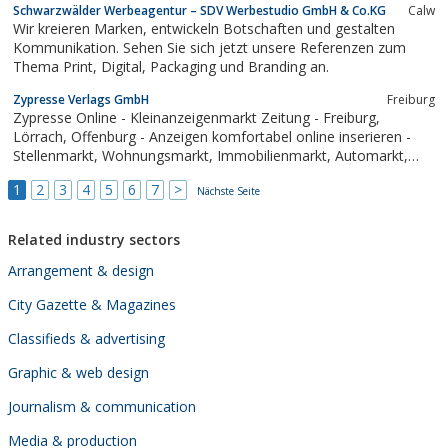
Schwarzwälder Werbeagentur – SDV Werbestudio GmbH & Co.KG
Calw
Wir kreieren Marken, entwickeln Botschaften und gestalten
Kommunikation. Sehen Sie sich jetzt unsere Referenzen zum
Thema Print, Digital, Packaging und Branding an.
Zypresse Verlags GmbH
Freiburg
Zypresse Online - Kleinanzeigenmarkt Zeitung - Freiburg,
Lörrach, Offenburg - Anzeigen komfortabel online inserieren -
Stellenmarkt, Wohnungsmarkt, Immobilienmarkt, Automarkt,
Kontaktanzeigen
1
2
3
4
5
6
7
>
Nächste Seite
Related industry sectors
Arrangement & design
City Gazette & Magazines
Classifieds & advertising
Graphic & web design
Journalism & communication
Media & production