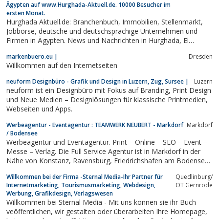
Ägypten auf www.Hurghada-Aktuell.de. 10000 Besucher im
ersten Monat.
Hurghada Aktuell.de: Branchenbuch, Immobilien, Stellenmarkt,
Jobbörse, deutsche und deutschsprachige Unternehmen und
Firmen in Ägypten. News und Nachrichten in Hurghada, El
Gouna, Marsa Alam, Safaga, Dahab, Luxor, Cairo, Sharm El
markenbuero.eu |
Dresden
Sheik, Sahl Hasheesh, Immobilien in Ägypten.
Willkommen auf den Internetseiten
neuform Designbüro - Grafik und Design in Luzern, Zug, Sursee |
Luzern
neuform ist ein Designbüro mit Fokus auf Branding, Print Design
und Neue Medien – Designlösungen für klassische Printmedien,
Webseiten und Apps.
Werbeagentur - Eventagentur : TEAMWERK NEUBERT - Markdorf
Markdorf
/ Bodensee
Werbeagentur und Eventagentur. Print – Online – SEO – Event –
Messe – Verlag. Die Full Service Agentur ist in Markdorf in der
Nähe von Konstanz, Ravensburg, Friedrichshafen am Bodensee
gelegen.
Willkommen bei der Firma -Sternal Media-Ihr Partner für
Quedlinburg/
Internetmarketing, Tourismusmarketing, Webdesign,
OT Gernrode
Werbung, Grafikdesign, Verlagswesen
Willkommen bei Sternal Media - Mit uns können sie ihr Buch
veöffentlichen, wir gestalten oder überarbeiten Ihre Homepage,