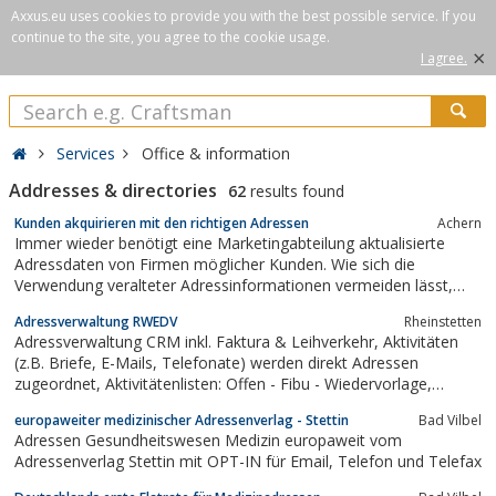
Axxus.eu uses cookies to provide you with the best possible service. If you
continue to the site, you agree to the cookie usage.
×
I agree.
Services
Office & information
Addresses & directories
62
results found
Kunden akquirieren mit den richtigen Adressen
Achern
Immer wieder benötigt eine Marketingabteilung aktualisierte
Adressdaten von Firmen möglicher Kunden. Wie sich die
Verwendung veralteter Adressinformationen vermeiden lässt,
erfährt man über die spezialisierte Internetplattform b2b-
Adressverwaltung RWEDV
Rheinstetten
adressen-kaufen.de.
Adressverwaltung CRM inkl. Faktura & Leihverkehr, Aktivitäten
(z.B. Briefe, E-Mails, Telefonate) werden direkt Adressen
zugeordnet, Aktivitätenlisten: Offen - Fibu - Wiedervorlage,
Adressen Duplikate, E-Mails aus Outlook können direkt
europaweiter medizinischer Adressenverlag - Stettin
Bad Vilbel
eingelesen/versendet werden, Links zu Netzwerk Profilen (z.B.
Adressen Gesundheitswesen Medizin europaweit vom
Xing, Facebook), List...
Adressenverlag Stettin mit OPT-IN für Email, Telefon und Telefax