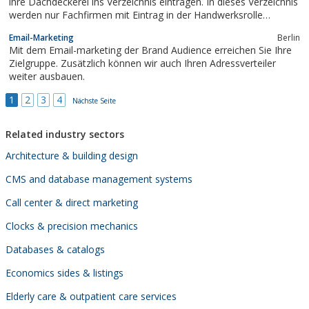
ihre Dachdeckerei ins Verzeichnis eintragen. In dieses Verzeichnis
werden nur Fachfirmen mit Eintrag in der Handwerksrolle
eingetragen. Immer aktuelle Nachrichten für Dachdecker und
Email-Marketing
Berlin
Dachdeckerlehrlinge.
Mit dem Email-marketing der Brand Audience erreichen Sie Ihre
Zielgruppe. Zusätzlich können wir auch Ihren Adressverteiler
weiter ausbauen.
1
2
3
4
Nächste Seite
Related industry sectors
Architecture & building design
CMS and database management systems
Call center & direct marketing
Clocks & precision mechanics
Databases & catalogs
Economics sides & listings
Elderly care & outpatient care services