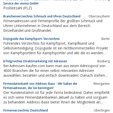
Service der vioma GmbH
Postleitzahl (PLZ)
Branchenverzeichnis Schmuck und Uhren Deutschland
Oberzeuzheim
Firmenadressen und Firmenprofile der größten Schmuck und
Uhren Unternehmen in Deutschland aus dem Bereich
Einzelhandel und Großhandel.
Dojoguide das Kampfsport-Verzeichnis
Berlin
Führendes Verzeichnis für Kampfsport, Kampfkunst und
Selbstverteidigung. Dojoguide ist ein nichtkommerzielles Projekt
von Kampfsportlern für Kampfsportler und alle die es werden
möchten. Unkompliziert - Suchen - Finden und Trainieren.
Erfolgreiches Direktmarketing mit Adressen
Boxberg
Bei Adressen-kaufen.com kann man aus einen Adresspool von
4000 Branchen die für einen selbst relevanten Adressen
auswählen, bezahlen und einfach downloaden. Danach stehen
einen die Adressen unbegrenzt zur Verfügung.
Firmendatenbank von Address-Base - Wir haben die
Weingarten
Firmenadressen, die Sie benötigen!
Der Kundenstamm ist für jede Firma bedeutend. Daher empfiehlt
es sich seine Firmendatenbanken aktuell zu halten und sorgsam
zu behandeln. Address-Base bietet Ihnen die Möglichkeit an
durch hochwertige B2B Adressen Neukunden zu gewinnen. Sie
Firmenverzeichnis Deutschland
Überlingen
können durch eine neue Marketing Aktion Ihren Kundenstamm