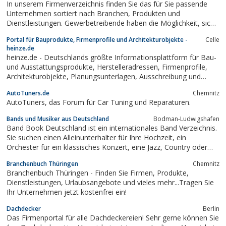
In unserem Firmenverzeichnis finden Sie das für Sie passende
erweitern und auf Ihre Produkte...
Unternehmen sortiert nach Branchen, Produkten und
Dienstleistungen. Gewerbetreibende haben die Möglichkeit, sich
kostenlos anzumelden.
Portal für Bauprodukte, Firmenprofile und Architekturobjekte -
Celle
heinze.de
heinze.de - Deutschlands größte Informationsplattform für Bau-
und Ausstattungsprodukte, Herstelleradressen, Firmenprofile,
Architekturobjekte, Planungsunterlagen, Ausschreibung und
CAD-Details
AutoTuners.de
Chemnitz
AutoTuners, das Forum für Car Tuning und Reparaturen.
Bands und Musiker aus Deutschland
Bodman-Ludwigshafen
Band Book Deutschland ist ein internationales Band Verzeichnis.
Sie suchen einen Alleinunterhalter für Ihre Hochzeit, ein
Orchester für ein klassisches Konzert, eine Jazz, Country oder
Bluse Live Band, oder vielleicht eine Rockband für Ihre Party?
Branchenbuch Thüringen
Chemnitz
Branchenbuch Thüringen - Finden Sie Firmen, Produkte,
Dienstleistungen, Urlaubsangebote und vieles mehr...Tragen Sie
Ihr Unternehmen jetzt kostenfrei ein!
Dachdecker
Berlin
Das Firmenportal für alle Dachdeckereien! Sehr gerne können Sie