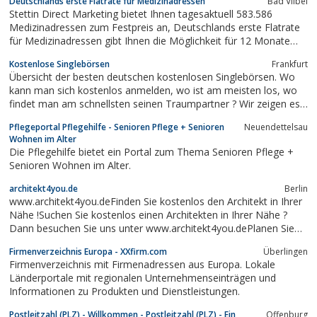
Deutschlands erste Flatrate für Medizinadressen
Bad Vilbel
Stettin Direct Marketing bietet Ihnen tagesaktuell 583.586
Medizinadressen zum Festpreis an, Deutschlands erste Flatrate
für Medizinadressen gibt Ihnen die Möglichkeit für 12 Monate
den kompletten Datenbestand ohne Einschränkungen zu nutzen.
Kostenlose Singlebörsen
Frankfurt
Bereits für jährlich nur 699, 00 Euro können Sie uneingeschränkt
Übersicht der besten deutschen kostenlosen Singlebörsen. Wo
auf alle Adressen...
kann man sich kostenlos anmelden, wo ist am meisten los, wo
findet man am schnellsten seinen Traumpartner ? Wir zeigen es
Ihnen.
Pflegeportal Pflegehilfe - Senioren Pflege + Senioren
Neuendettelsau
Wohnen im Alter
Die Pflegehilfe bietet ein Portal zum Thema Senioren Pflege +
Senioren Wohnen im Alter.
architekt4you.de
Berlin
www.architekt4you.deFinden Sie kostenlos den Architekt in Ihrer
Nähe !Suchen Sie kostenlos einen Architekten in Ihrer Nähe ?
Dann besuchen Sie uns unter www.architekt4you.dePlanen Sie
Ihre Zukunft mit uns !!
Firmenverzeichnis Europa - XXfirm.com
Überlingen
Firmenverzeichnis mit Firmenadressen aus Europa. Lokale
Länderportale mit regionalen Unternehmenseinträgen und
Informationen zu Produkten und Dienstleistungen.
Postleitzahl (PLZ) - Willkommen - Postleitzahl (PLZ) - Ein
Offenburg