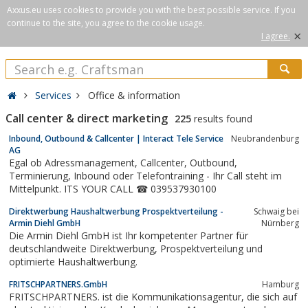
Axxus.eu uses cookies to provide you with the best possible service. If you
continue to the site, you agree to the cookie usage.
×
I agree.
Services
Office & information
Call center & direct marketing
225
results found
Inbound, Outbound & Callcenter | Interact Tele Service
Neubrandenburg
AG
Egal ob Adressmanagement, Callcenter, Outbound,
Terminierung, Inbound oder Telefontraining - Ihr Call steht im
Mittelpunkt. ITS YOUR CALL ☎ 039537930100
Direktwerbung Haushaltwerbung Prospektverteilung -
Schwaig bei
Armin Diehl GmbH
Nürnberg
Die Armin Diehl GmbH ist Ihr kompetenter Partner für
deutschlandweite Direktwerbung, Prospektverteilung und
optimierte Haushaltwerbung.
FRITSCHPARTNERS.GmbH
Hamburg
FRITSCHPARTNERS. ist die Kommunikationsagentur, die sich auf