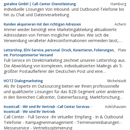
getaline GmbH | Call-Center-Dienstleistung
Hamburg
Maßnahmen Kunden begeistert werden, die Kommunikation
Individuelle Lösungen Von Inbound- und Outbound-Telefonie bis
verbessert und der Umsatz erhöht wird....
hin zu Chat und Datenverarbeitung
Kunden akquirieren mit den richtigen Adressen
Achern
Immer wieder benötigt eine Marketingabteilung aktualisierte
Adressdaten von Firmen möglicher Kunden. Wie sich die
Verwendung veralteter Adressinformationen vermeiden lässt,
erfährt man über die spezialisierte Internetplattform b2b-
Lettershop, EDV-Service, personal. Druck, Kuvertieren, Folierungen,
Plate
adressen-kaufen.de.
int. Portooptimierter Versand
Full-Service im Direktmarketing zeichnet unseren Lettershop aus.
Die Abwicklung von komplexen, individualisierten Mailings als 5-
größter Postauflieferer der Deutschen Post und eine
Tagesleistung von bis zu 1, 5 Millionen Sendungen beweisen
HOTZ Dialogmarketing
Michelstadt
unser großes Potential.
Als Ihr Experte im Outsourcing bieten wir Ihnen professionelle
und qualifizierte Lösungen für das B2B-Segment unter anderem
in den Bereichen Callcenter, Datenerfassung, Marktforschung
oder Email-Marketing.
Incentcall - Wir sind Ihr Vertrieb -Call Center Services -
Adelzhausen
Incentcall - Wir sind Ihr Vertrieb
Call Center - Full Service -Ihr virtueller Empfang - In & Outbound
Telefonie - Kampagnenmanagement - Terminvereinbarungen -
Messeservice - Vertriebsoptimierung