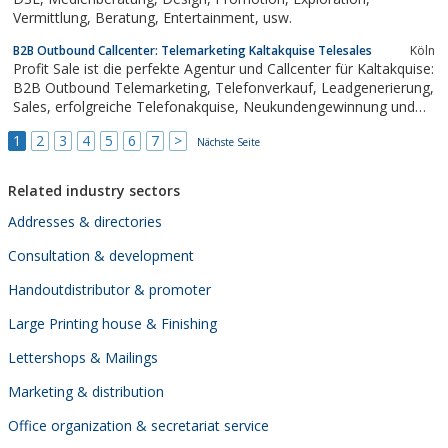
Vermittlung, Beratung, Entertainment, usw.
B2B Outbound Callcenter: Telemarketing Kaltakquise Telesales
Köln
Profit Sale ist die perfekte Agentur und Callcenter für Kaltakquise:
B2B Outbound Telemarketing, Telefonverkauf, Leadgenerierung,
Sales, erfolgreiche Telefonakquise, Neukundengewinnung und
Terminvereinbarungen. Jetzt 8 Wochen durchstarten und mehr
1
2
3
4
5
6
7
>
Kunden gewinnen! Erzielen Sie mit Profit Sale Top Erfolgsquoten
Nächste Seite
in der B2B Outbound...
Related industry sectors
Addresses & directories
Consultation & development
Handoutdistributor & promoter
Large Printing house & Finishing
Lettershops & Mailings
Marketing & distribution
Office organization & secretariat service