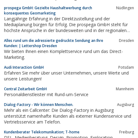
prospega GmbH: Gezielte Haushaltwerbung durch
Nüdlingen
konsequentes Geomarketing
Langjährige Erfahrung in der Direktzustellung und der
Mediaplanung bürgen für Erfolg. Die prospega GmbH steht für
höchste Ansprüche in der bundesweiten und in der regionalen
Prospektverteilung sowie im innovativen Geomarketing für die
Alles rund um die adressierte gedruckte Sendung an Ihre
Dresden
gezielte Ansprache von Zielgruppen durch unadressierte, teil- und
Kunden: | Lettershop Dresden
volladressierte Werbung. Auf...
Wir bieten Ihnen einen Komplettservice rund um das Direct-
Marketing.
Audi Interaction GmbH
Potsdam
Erfahren Sie mehr über unser Unternehmen, unsere Werte und
unsere Leistungen!
Central Zeitarbeit GmbH
Mannheim
Personaldienstleister mit Rund-um-Service
Dialog-Factory - Wir können Menschen.
Augsburg
Mehr als ein Callcenter: Die Dialog-Factory in Augsburg
unterstützt namenhafte Kunden als externer Kundenservice und
Vertriebsservice am Telefon.
Kundenberater Telekomunikation; T-home
Freiburg
DSL, Medienberatung, Design, Promotion, Exploration,