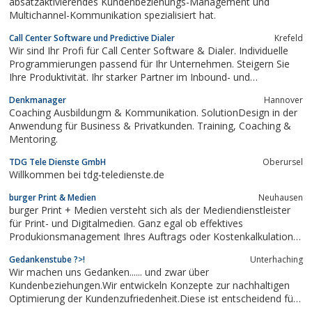
absatzaktivierendes Kundenbeziehungs-Management und
Multichannel-Kommunikation spezialisiert hat.
Call Center Software und Predictive Dialer
Krefeld
Wir sind Ihr Profi für Call Center Software & Dialer. Individuelle
Programmierungen passend für Ihr Unternehmen. Steigern Sie
Ihre Produktivität. Ihr starker Partner im Inbound- und
Outboundbereich. Erreichen Sie deutlich mehr Kunden.
Denkmanager
Hannover
Coaching Ausbildungm & Kommunikation. SolutionDesign in der
Anwendung für Business & Privatkunden. Training, Coaching &
Mentoring.
TDG Tele Dienste GmbH
Oberursel
Willkommen bei tdg-teledienste.de
burger Print & Medien
Neuhausen
burger Print + Medien versteht sich als der Mediendienstleister
für Print- und Digitalmedien. Ganz egal ob effektives
Produkionsmanagement Ihres Auftrags oder Kostenkalkulation,
Datenhandling und Workflow-Koordination aus einer Hand - bei
Gedankenstube ?>!
Unterhaching
uns haben Sie direkten Zugriff auf technische Experten, neueste
Wir machen uns Gedanken...... und zwar über
Produktionsmöglichkeiten,...
Kundenbeziehungen.Wir entwickeln Konzepte zur nachhaltigen
Optimierung der Kundenzufriedenheit.Diese ist entscheidend für
erfolgreiche Unternehmen.Erfahren Sie, wie durch gezielte