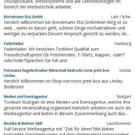
Druckprodukte, Werbesysteme und alle Dienstleistungen im
Bereich der Werbetechnik anbietet.
Bornemann Etui GmbH
Lahr / Schw.
Herzlich willkommen bei Bornemann Etui GmbHKein Weg ist zu
weit… wenn es darum geht, schöne Dinge nochattraktiver und
wertiger zu verpacken.Diesem Anspruch gerecht zu werden, ist
für uns Motivation und Herausforderung zugleich.Neue Farben
Fadenladen
Hamburg
und Produktlinien sowie ein aussergewöhnliches Design
Fadenladen. Wir besticken Textilien! Qualität zum
bestimmen den Inhalt dieses...
Freundschaftspreis! Ob Polohemden, T-Shirts, Kappen, -oder?
oder?oder?Sprechen Sie mit uns!
Fototasse Kugelschreiber Meterstab bedruckt toms print box
Lindau
Lindau
Herzlich Willkommen im Shop von toms print-box aus Lindau
Bodensee
Medien und Eventagentur
Stuttgart
Tonikum Stuttgart ist eine Medien und Eventagentur, welche Ihre
gesamte Veranstaltung organisiert.Natürlich arbeiten wir auch als
Werbeagentur und bieten in diesem Zusammenhang auch das
gesamte Spektrum wie Grafikdesign, Webdesign, Fotodesign,
Rischke & Mehner GbR
Lauchhammer
Eventmanagement, Logo, Visitenkarte, Briefpapier, Flyer und
Full-Service Werbeagentur mit "Zeit für Ideen"!Wir bieten
Plakate
komplette Dienstleistungen auf dem Werbesektor insbesondere