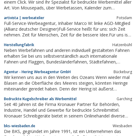
einem Click. Wir sind Ihr Spezialist für bedruckte Werbemittel aller
Art. Von Mousepads, über Werbetassen, Kalender zum
bedruckten Button. Besuchen Sie uns unter www.werbeartikel-
artivista | werbeatelier
Potsdam
online-druck.de
Full-Service-Werbeagentur, Inhaber Marco W: linke AGD-Mitglied
(Allianz deutscher Designer)Full-Service heißt für uns: sich Zeit
nehmen. Zeit für Menschen, Zeit für die bessere Idee.Für uns ist
jedes Projekt eine Herausforderung, wir wecheln die Perspektive
Herstellungfabrik
Hatzenbühl
und behalten doch immer den Blick für das Ganze - von der...
Neben Werbefahnen und anderen individuell gestalteten Fahnen
erhalten Sie bei uns selbstverständlich auch internationale
Fahnen und Flaggen, Bundesländerfahnen, Städtefahnen,
Gemeindefahnen mit Wappen, Transparente, Spannbänder,
Agentur - Hering Werbeagentur GmbH
Bückeburg
Beachflags, Fahnenmasten in verschiedenen Ausführungen und
Wir kennen uns aus in den Weiten des Ozeans Wenn wieder mal
Preisklassen und natürlich auch...
Blasen an die Oberfläche des Meeres steigen, könnten Heringe
miteinander geredet haben. Denn der Hering ist äußerst
kommunikativ und entwickelt eine ausgesprochene
Bedruckte Kugelschreiber als Werbemittel
Garching
Gruppendynamik im Sinne vom „Schwarmgeist“. Sie sind online,
Seit 40 Jahren ist die Firma Kronauer Partner für Behörden,
print & merchandising. Sie sind...
Industrie, Handel und Gewerbe für bedruckte Schreibmittel.
Kronauer Schreibgeräte bietet in seinem Onlinehandel diverse
bedruckte Kugelschreiber an.Diese können eine ideale
bks-wiesbaden.de
Wiesbaden
Möglichkeitl für die eigene Firma sein um so Marketing zu
Die BKS, gegründet im Jahre 1991, ist ein Unternehmen das
betreiben