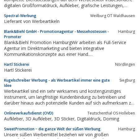
digitalen Großformatdruck, Aufkleber, grafische Leistungen,
Webdesign, Webprogrammierung, Textildruck, Drucksachen aller
Spectral-Werbung
Weilburg OT Waldhausen
Art sowie Werbeflächenvermietungen.
Lieferant von Werbeartikeln
Blank&Biehl GmbH - Promotionagentur - Messehostessen -
Hamburg
Promoter
Blank&Biehl Promotion HamburgWir arbeiten als Full-Service
Agentur im Direktmarketing und bieten integrative
Kommunikationskonzepte aus einer Hand.
Verkaufsunterstützende Promotions und
Hartl Stickerei
Nördlingen
Werbemittelproduktionen gehören zu unseren
Hartl Stickerei
Kernkompetenzen.Uns unterstützen bundesweit mehr als 30.000
Freiberufler.Besuchen Sie jetzt...
Kugelschreiber Werbung - als Werbeartikel immer eine gute
Siegburg
Idee
Werbeartikel sind ein sehr wirksames und kostengünstiges
Instrument, um langfristige Kundenbindung zu betreiben und
darüber hinaus auch potenzielle Kunden auf sich aufmerksam zu
machen. Dabei kann man auf unterschiedliche, für den Betrieb
Onlineverkaufsdienst (OVD)
Teutschenthal OS Holleben
passende Produkte zurückgreifen.
Aufkleber, 3D Aufkleber, 3D Sticker, Digitaldruck, Doming
SweetPromotion − die ganze Welt der süßen Werbung
Hamburg
Unsere süßen Werbemittel beziehen wir von großen