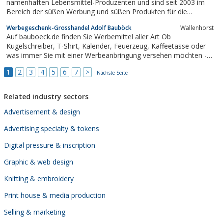
namenhaften Lebensmittel-Produzenten und sind seit 2003 im
Bereich der süßen Werbung und süßen Produkten für die
Gatronomie und Hotellerie tätig - profitieren auch Sie von
Werbegeschenk-Grosshandel Adolf Bauböck
Wallenhorst
unserer langjährigen Erfahrung und lassen Sie sich für Ihre süßen
Auf bauboeck.de finden Sie Werbemittel aller Art Ob
Werbeartikel von uns beraten.
Kugelschreiber, T-Shirt, Kalender, Feuerzeug, Kaffeetasse oder
was immer Sie mit einer Werbeanbringung versehen möchten -
hier finden Sie das richtige Giveaway aus den Bereichen Arbeit
1
2
3
4
5
6
7
>
und Freizeit für Ihre Kunden. Ob individuelle Geschenke oder
Nächste Seite
Großserien - wir liefern...
Related industry sectors
Advertisement & design
Advertising specialty & tokens
Digital pressure & inscription
Graphic & web design
Knitting & embroidery
Print house & media production
Selling & marketing