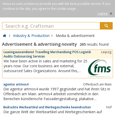
Axxus.eu uses cookies to provide you with the best possible service. If you
continue to the site, you agree to the cookie usage.
×
I agree.
Industry & Production
Media & advertisement
Advertisement & advertising novelty
265
results found
Leasingaussendienst Travelling Merchandising POS Logistik
Leipzig
Audits Outsourcing Services
We have been active in sales and marketing for 25
years now. Our core business are external,
outsourced Sales Organizations. Around this,
other services for the POS we have established,
including a modern POS logistics for advertising
agentur artmos4
Offenbach am Main
materials and sales promotion tools.In our
Die agentur artmos4 wurde 1997 gegründet und hat ihren Sitz in
personnel pool we have access to several
Offenbach am Main. artmos4 arbeitet vornehmlich in den
hundred sales...
Bereichen künstlerische Fassadengestaltung, plakative
Werbegestaltung, Innenraumdesign, Kunst am Bau, Logodesign,
Bedruckte Werbeartikel und Werbegeschenke beeindrucken
Hof
sowie Leinwandgestaltung für Messen und Events.Interessant???
Die ganze Welt der Werbeartikel und Werbegeschenken auf
Mehr zu uns finden Sie auf...