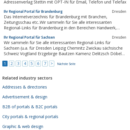
Adressenverlag Stettin mit OPT-IN für Email, Telefon und Telefax
Ihr Regional Portal für Brandenburg
Dresden
Das Internetverzeichnis für Brandenburg mit Branchen,
Zeitungsschau etc..Wir sammeln für Sie alle interessanten
Regional-Links für Brandenburg in den Bereichen Handwerk,
Immobilien, Bauen, Handel, Dienstleistung, Restaurants, Hotel,
Ihr Regional Portal für Sachsen
Dresden
Pension, Ferien / Urlaub, Tourismus, Reisen, Auto, Wellness,
Wir sammeln für Sie alle interessanten Regional-Links für
Jobs, Sport, Kultur...
Sachsen (u.a. für Dresden Leipzig Chemnitz Zwickau sächsische
Schweiz Vogtland Erzgebirge Bautzen Kamenz Delitzsch Döbeln
Görlitz Meissen Zittau Oberlausitz Riesa Annaberg Aue Plauen)in
1
2
3
4
5
6
7
>
den Bereichen Handwerk, Immobilien, Bauen, Handel,
Nächste Seite
Dienstleistung, Restaurants, Hotel,...
Related industry sectors
Addresses & directories
Advertisement & design
B2B of portals & B2C portals
City portals & regional portals
Graphic & web design