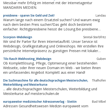
Messbar mehr Erfolg im Internet mit der Internetagentur
MANDARIN MEDIEN.
preisbiene - sparen Sie Geld und Zeit!
Landau
Warum lange nach einem Ersatzteil suchen? Und warum ewig
nach dem besten Preis suchen?Das geht doch bestimmt
einfacher. Richtig!preisbiene heisst die Lösung.Bei preisbiene
können Sie anonym und unverbindlich eine Anfrage stellen zu
Scorpion-Webdesign
Sinntal-Sterbfritz
dem was Sie suchen und die Verkäufer machen Ihnen
Wir sind Ihr Parter für Ihren Internetauftritt. Unser Service ist
Angebote.Einfacher geht es wirklich nicht....
Webdesign, Grafikgestaltung und Onlineshops. Wir erstellen Ihre
persönliche Internetpräsenz zu günstigen Preisen mit lokaler
Betreuung. Auch im Printdesign und Erstellen von Präsentationen
Tilo Rasch Webhosting_Webdesign
Guben
und CD-Visitenkarten können wir Sie tatkräftig unterstützen.
Ob Komplettlösung, Pflege, Optimierung einer bestehenden
Webseite, oder Ihrer neuen Domain im Web - wir bieten Ihnen
ein umfassendes Angebot Komplett aus einer Hand!
Die Suchmaschine für alle deutschsprachigen Meisterschulen,
Thalhofen
Weiterbildung und Meisterkurse
... alle deutschsprachigen Meisterschulen, Weiterbildung und
Meisterkurse auf meisterschulen.de
europaweiter medizinischer Adressenverlag - Stettin
Bad Vilbel
Adressen Gesundheitswesen Medizin europaweit vom