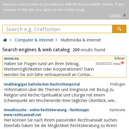
Axxus.eu uses cookies to provide you with the best possible service. If you
continue to the site, you agree to the cookie usage.
×
I agree.
Computer & Internet
Multimedia & internet
Search engines & web catalog
209
results found
axxus.eu
Erkner
Haben Sie Fragen rund um Ihren Eintrag,
Werbemöglichkeiten oder Kooperationen? Dann
wenden Sie sich bitte vertrauensvoll an Contact
Promotion.
Unabhängiges katholisches Nachrichtenportal
Fridingen
•Information über die Themen und Ereignisse mit Bezug zu
Religion und Kirche;•Spiritualität und Liturgie mit einem
Schwerpunkt am Wochenende;•Eine täglicher Überblick, wie
kirchliches Sprechen und Handeln in der Öffentlichkeit
Anwaltssuche - online Rechtsberatung - Rechtstipps
Karlsruhe
wahrgenommen wird;•Bistümern, Akademien,
www.rechtsanwalt.net
Bildungseinrichtungen, Orden und Medien einen...
Hier können Sie nach Ihrem passenden Rechtsanwalt suchen.
Ebenfalls haben Sie die Möglichkeit Rechtsberatung zu Ihrem