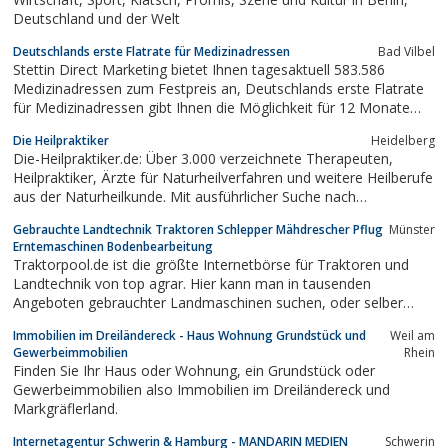
Deutschland und der Welt
Deutschlands erste Flatrate für Medizinadressen
Bad Vilbel
Stettin Direct Marketing bietet Ihnen tagesaktuell 583.586
Medizinadressen zum Festpreis an, Deutschlands erste Flatrate
für Medizinadressen gibt Ihnen die Möglichkeit für 12 Monate
den kompletten Datenbestand ohne Einschränkungen zu nutzen.
Die Heilpraktiker
Heidelberg
Bereits für jährlich nur 699, 00 Euro können Sie uneingeschränkt
Die-Heilpraktiker.de: Über 3.000 verzeichnete Therapeuten,
auf alle Adressen...
Heilpraktiker, Ärzte für Naturheilverfahren und weitere Heilberufe
aus der Naturheilkunde. Mit ausführlicher Suche nach
Schwerpunkten und Behandlungsmethoden. Finden Sie jetzt den
Gebrauchte Landtechnik Traktoren Schlepper Mähdrescher Pflug
Münster
passenden Therapeuten.
Erntemaschinen Bodenbearbeitung
Traktorpool.de ist die größte Internetbörse für Traktoren und
Landtechnik von top agrar. Hier kann man in tausenden
Angeboten gebrauchter Landmaschinen suchen, oder selber
anbieten.
Immobilien im Dreiländereck - Haus Wohnung Grundstück und
Weil am
Gewerbeimmobilien
Rhein
Finden Sie Ihr Haus oder Wohnung, ein Grundstück oder
Gewerbeimmobilien also Immobilien im Dreiländereck und
Markgräflerland.
Internetagentur Schwerin & Hamburg - MANDARIN MEDIEN
Schwerin