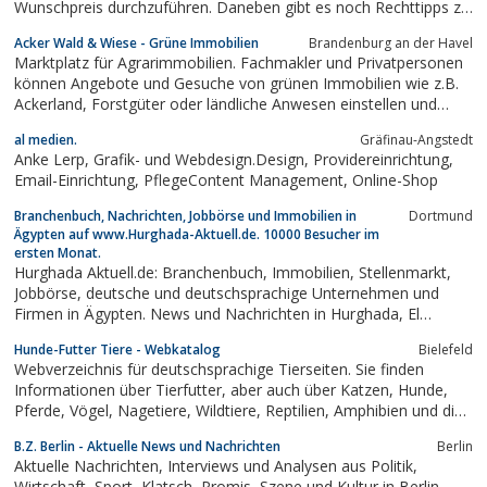
Wunschpreis durchzuführen. Daneben gibt es noch Rechttipps zu
den verschiedensten Rechtsthemen.
Acker Wald & Wiese - Grüne Immobilien
Brandenburg an der Havel
Marktplatz für Agrarimmobilien. Fachmakler und Privatpersonen
können Angebote und Gesuche von grünen Immobilien wie z.B.
Ackerland, Forstgüter oder ländliche Anwesen einstellen und
durchsuchen
al medien.
Gräfinau-Angstedt
Anke Lerp, Grafik- und Webdesign.Design, Providereinrichtung,
Email-Einrichtung, PflegeContent Management, Online-Shop
Branchenbuch, Nachrichten, Jobbörse und Immobilien in
Dortmund
Ägypten auf www.Hurghada-Aktuell.de. 10000 Besucher im
ersten Monat.
Hurghada Aktuell.de: Branchenbuch, Immobilien, Stellenmarkt,
Jobbörse, deutsche und deutschsprachige Unternehmen und
Firmen in Ägypten. News und Nachrichten in Hurghada, El
Gouna, Marsa Alam, Safaga, Dahab, Luxor, Cairo, Sharm El
Hunde-Futter Tiere - Webkatalog
Bielefeld
Sheik, Sahl Hasheesh, Immobilien in Ägypten.
Webverzeichnis für deutschsprachige Tierseiten. Sie finden
Informationen über Tierfutter, aber auch über Katzen, Hunde,
Pferde, Vögel, Nagetiere, Wildtiere, Reptilien, Amphibien und die
Aquaristik. Mit einem Eintrag Ihrer Tierseite bekommen Sie einen
B.Z. Berlin - Aktuelle News und Nachrichten
Berlin
themenrelevanten Backlink aus unserem Verzeichnis. Wenn Sie
Aktuelle Nachrichten, Interviews und Analysen aus Politik,
Ihre Seite...
Wirtschaft, Sport, Klatsch, Promis, Szene und Kultur in Berlin,